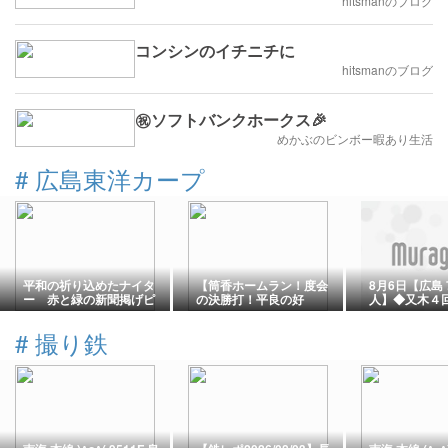
hitsmanのブログ
コンシンのイチニチに
hitsmanのブログ
㊗️ソフトバンクホークス🎉
めかぶのビンボー暇あり生活
#
広島東洋カープ
平和の祈り込めたナイタ
【筒香ホームラン！度会
8月6日【広島
ー 赤と緑の新聞掲げピ
の決勝打！平良の好
人】◆又木４
ースライン描く
投！】ベイスターズvsカ
点ＫＯ！！７
ープ8/7
ダルベック鮮
#
撮り鉄
打！！終盤得
がカード勝ち