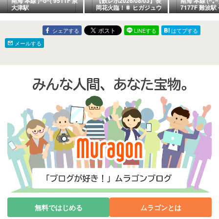
南海 本線 )^o^( 9511F 泉
【鉄レポ2026/08/03】長
南海 本線 (^｡^
大津駅
岡花火臨！🎇 ヒガジュウ
7177F 難波駅
にE653系「いなほ色」現
ホークス復活‼︎
る！✨
シェアする
LINEする
はてブする
メールする
無料ではじめる
ムラゴンとは