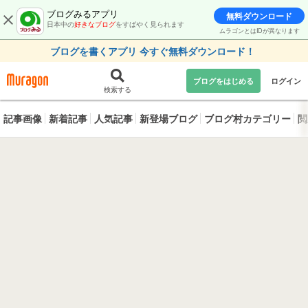
ブログみるアプリ
無料ダウンロード
日本中の
好きなブログ
をすばやく見られます
ムラゴンとはIDが異なります
ブログを書くアプリ 今すぐ無料ダウンロード！
ブログをはじめる
ログイン
検索する
記事画像
新着記事
人気記事
新登場ブログ
ブログ村カテゴリー
閲