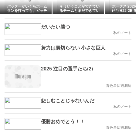
バッターがいくらホーム
そういうことができてい
ホークス 2026
ランを打っても、ピッチ
るチームとまだできてい
(^^) H22-2B
ャーがそれ以上の押し出
ないチームの差が出まし
近藤21号 SJ6
しで失点してちゃ世話な
た。
いよ。
だいたい勝つ
私のノート
努力は裏切らない 小さな巨人
私のノート
2025 注目の選手たち(2)
青色星団観測所
悲しむことじゃないんだ
私のノート
優勝おめでとう！！
青色星団観測所