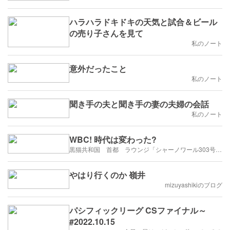
ハラハラドキドキの天気と試合＆ビール
の売り子さんを見て
私のノート
意外だったこと
私のノート
聞き手の夫と聞き手の妻の夫婦の会話
私のノート
WBC! 時代は変わった?
黒猫共和国 首都 ラウンジ「シャーノワール303号」にようこそ‼️憧れの街はヘルシンキ❗️
やはり行くのか 嶺井
mizuyashikiのブログ
パシフィックリーグ CSファイナル～
#2022.10.15