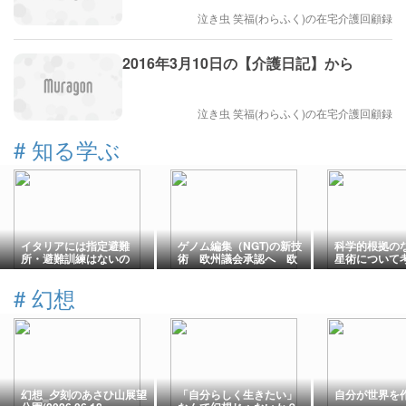
泣き虫 笑福(わらふく)の在宅介護回顧録
2016年3月10日の【介護日記】から
泣き虫 笑福(わらふく)の在宅介護回顧録
#
知る学ぶ
イタリアには指定避難
ゲノム編集（NGT)の新技
科学的根拠の
所・避難訓練はないの
術 欧州議会承認へ 欧
星術について
か？​南イタリアの地震・
州市場はどう変わる？
欧州最大海底火山リスク
#
幻想
幻想‗夕刻のあさひ山展望
「自分らしく生きたい」
自分が世界を