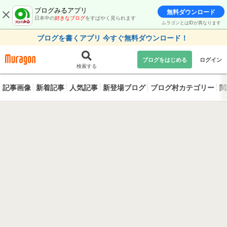
ブログみるアプリ
無料ダウンロード
日本中の
好きなブログ
をすばやく見られます
ムラゴンとはIDが異なります
ブログを書くアプリ 今すぐ無料ダウンロード！
ブログをはじめる
ログイン
検索する
記事画像
新着記事
人気記事
新登場ブログ
ブログ村カテゴリー
閲