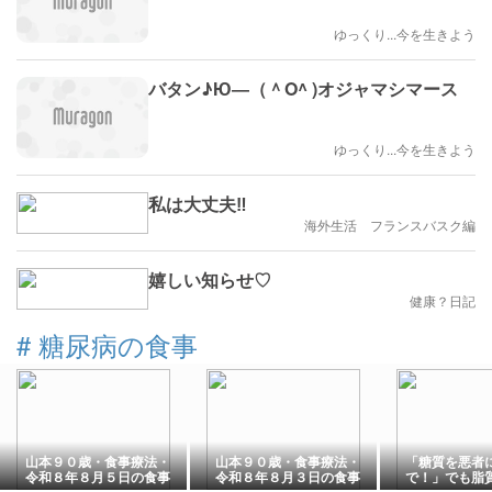
ゆっくり...今を生きよう
バタン♪Ю―（＾O^ )オジャマシマース
ゆっくり...今を生きよう
私は大丈夫‼️
海外生活 フランスバスク編
嬉しい知らせ♡
健康？日記
#
糖尿病の食事
山本９０歳・食事療法・
山本９０歳・食事療法・
「糖質を悪者
令和８年８月５日の食事
令和８年８月３日の食事
で！」でも脂