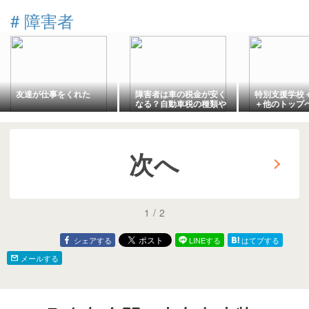
するんですか
問。
#
障害者
友達が仕事をくれた
障害者は車の税金が安く
特別支援学校
なる？自動車税の種類や
＋他のトップ
減免となる要件、申請手
外生活する精
続きの流れ
次へ
1
/
2
シェアする
LINEする
はてブする
メールする