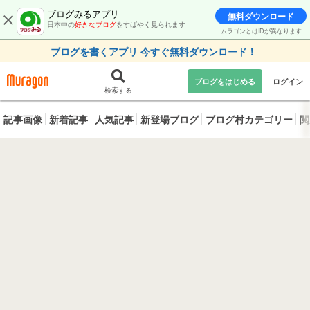
ブログみるアプリ
無料ダウンロード
日本中の
好きなブログ
をすばやく見られます
ムラゴンとはIDが異なります
ブログを書くアプリ 今すぐ無料ダウンロード！
ブログをはじめる
ログイン
検索する
記事画像
新着記事
人気記事
新登場ブログ
ブログ村カテゴリー
閲