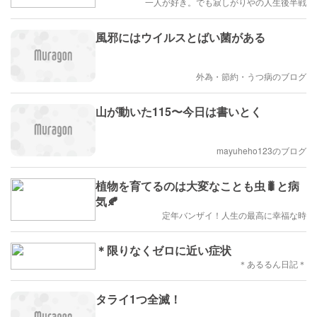
一人が好き。でも寂しがりやの人生後半戦
風邪にはウイルスとばい菌がある
外為・節約・うつ病のブログ
山が動いた115〜今日は書いとく
mayuheho123のブログ
植物を育てるのは大変なことも虫🐛と病
気🍂
定年バンザイ！人生の最高に幸福な時
＊限りなくゼロに近い症状
＊あるるん日記＊
タライ1つ全滅！