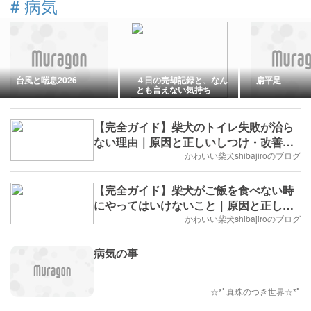
#
病気
台風と喘息2026
４日の売却記録と、なん
扁平足
とも言えない気持ち
【完全ガイド】柴犬のトイレ失敗が治ら
ない理由｜原因と正しいしつけ・改善方
法を徹底解説
かわいい柴犬shibajiroのブログ
【完全ガイド】柴犬がご飯を食べない時
にやってはいけないこと｜原因と正しい
対処法を徹底解説
かわいい柴犬shibajiroのブログ
病気の事
☆*ﾟ真珠のつき世界☆*ﾟ