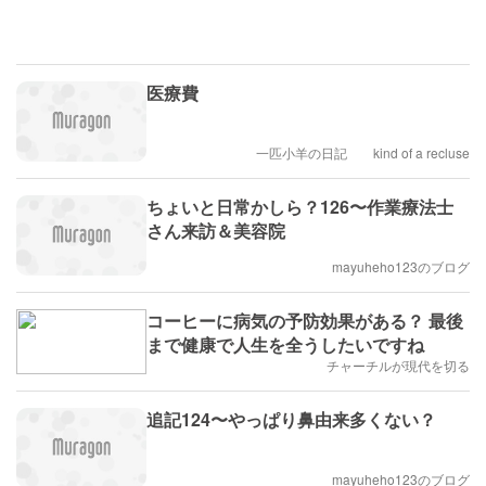
医療費
一匹小羊の日記 kind of a recluse
ちょいと日常かしら？126〜作業療法士
さん来訪＆美容院
mayuheho123のブログ
コーヒーに病気の予防効果がある？ 最後
まで健康で人生を全うしたいですね
チャーチルが現代を切る
追記124〜やっぱり鼻由来多くない？
mayuheho123のブログ