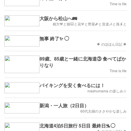
Time is life
大阪から松山へ🚌
相方💙と猫🐱と花🌹と野菜🌽と音楽🎶と孫🤸と
無事 終了✨ ◯
🔶 のほほん日記 🔶
89歳、85歳と一緒に北海道③ 食べてばか
りなり
Time is life
バイキングを安く食べるには！
mashumama の楽しみ☆
新潟・一人旅（2日目）
60代主婦のささやかな楽しみ
北海道4泊5日旅行 5日目 最終日🛬◯