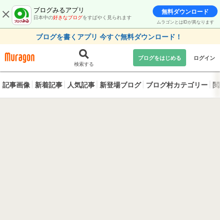
ブログみるアプリ
無料ダウンロード
日本中の
好きなブログ
をすばやく見られます
ムラゴンとはIDが異なります
ブログを書くアプリ 今すぐ無料ダウンロード！
ブログをはじめる
ログイン
検索する
記事画像
新着記事
人気記事
新登場ブログ
ブログ村カテゴリー
閲