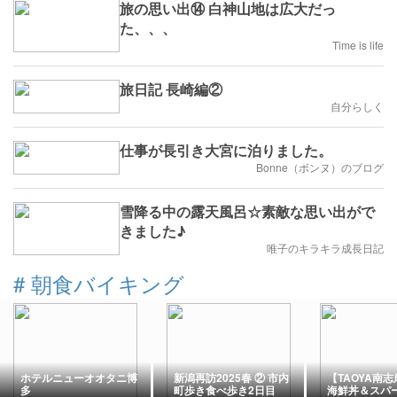
旅の思い出⑭ 白神山地は広大だっ
た、、、
Time is life
旅日記 長崎編②
自分らしく
仕事が長引き大宮に泊りました。
Bonne（ボンヌ）のブログ
雪降る中の露天風呂☆素敵な思い出がで
きました♪
唯子のキラキラ成長日記
#
朝食バイキング
ホテルニューオオタニ博
新潟再訪2025春 ② 市内
【TAOYA南
多
町歩き食べ歩き2日目
海鮮丼＆スパ