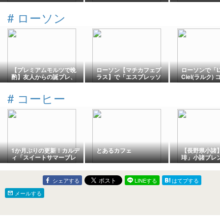
ワイン！絶景
クルーシブ朝
#
ローソン
ェ徹底レビュ
【プレミアムモルツで晩
ローソン【マチカフェプ
ローソンで「L’A
酌】友人からの誕プレ、
ラス】で「エスプレッソ
Ciel(ラルク)
からあげクンとプレモル
トニック」が2026年8月4
ックス ～snow
で晩酌！
日発売、エスプレッソの
～」が2026年
#
コーヒー
ほろ苦さ＆トニックウォ
店頭発売、ラ
ーターの爽快感＆レモン
ード』付き金
の酸味と香りを楽しめる
夏向けコーヒー
1か月ぶりの更新！カルデ
とあるカフェ
【長野県小諸
ィ「スイートサマーブレ
琲」小諸ブレ
ンド」を飲んでみました
に包まれる贅
き
シェアする
LINEする
はてブする
メールする