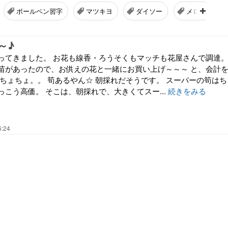
ボールペン習字
マツキヨ
ダイソー
メロン
～♪
ってきました。 お花も線香・ろうそくもマッチも花屋さんで調達
苗があったので、お供えの花と一緒にお買い上げ～～～ と、会計
 ちょちょ。。 筍あるやん☆ 朝採れだそうです。 スーパーの筍はち
こう高価。 そこは、朝採れで、大きくてスー...
続きをみる
6:24