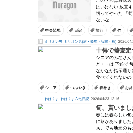
はいけない 放置す
切ってやった 「
ないな...
中央競馬
日記
旅行
竹
ミリオン男
ミリオン男(旅・競馬・読書・株)
2026/04/
十得で蕎麦定食
シニアのみなさん‼
ど・・は 下述で 
なかなか指示通り
食べてくれないので
シニア
つぶやき
春巻き
お蕎
わはくま
わはくま六七日記
2026/04/23 12:16
筍、貰いまし
春には春らしい旬
に蕗がありました
ぁ、でも地元のも