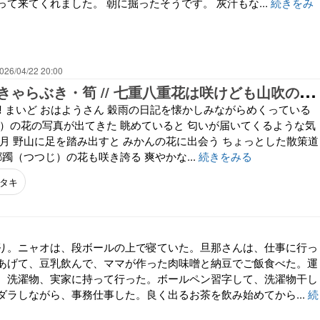
て来てくれました。 朝に掘ったそうです。 灰汁もな...
続きをみ
026/04/22 20:00
鰹
のタタキ・きゃらぶき・筍 // 七重八重花は咲けども山吹の実のひとつだになきぞ悲しき
️ まいど おはようさん 穀雨の日記を懐かしみながらめくっている
ク）の花の写真が出てきた 眺めていると 匂いが届いてくるような気
四月 野山に足を踏み出すと みかんの花に出会う ちょっとした散策道
躑躅（つつじ）の花も咲き誇る 爽やかな...
続きをみる
タキ
り。ニャオは、段ボールの上で寝ていた。旦那さんは、仕事に行っ
あげて、豆乳飲んで、ママが作った肉味噌と納豆でご飯食べた。運
、洗濯物、実家に持って行った。ボールペン習字して、洗濯物干し
ダラしながら、事務仕事した。良く出るお茶を飲み始めてから...
続