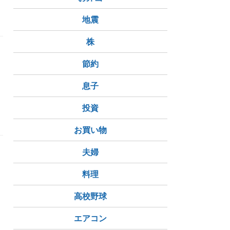
親戚
地震
株
。
節約
を
息子
投資
お買い物
夫婦
料理
高校野球
エアコン