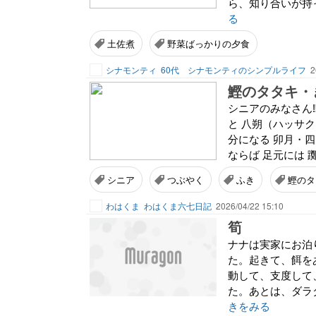
ら、知り合いが持っ
る
土佐煮
野菜ばっかりの夕食
シナモンティ
60代 シナモンティのシンプルライフ
2
シニアのみなさん‼
と 八朔（ハッサ
分になる 卯月・
ならば 足元には 
シニア
つぶやく
ふき
鰹のタ
わはくま
わはくま六七日記
2026/04/22 15:10
筍
ナナは実家にお泊
た。起きて、餌を
動して、支度して
た。あとは、ダラ
きをみる