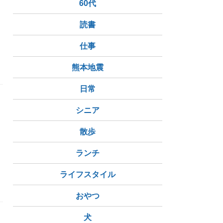
60代
読書
仕事
熊本地震
日常
シニア
、
散歩
ランチ
ライフスタイル
おやつ
犬