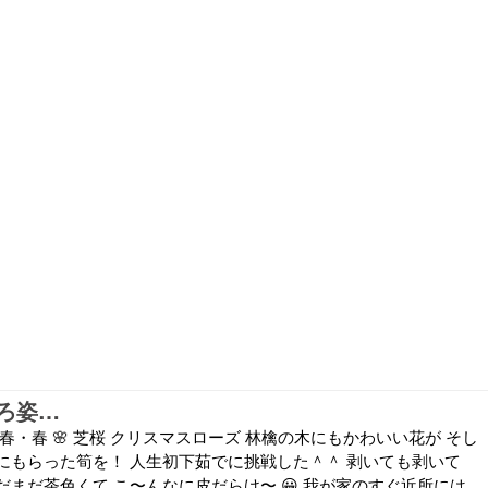
ろ姿…
春・春 🌸 芝桜 クリスマスローズ 林檎の木にもかわいい花が そし
にもらった筍を！ 人生初下茹でに挑戦した＾＾ 剥いても剥いて
まだ茶色くて こ〜んなに皮だらけ〜 😀 我が家のすぐ近所には、