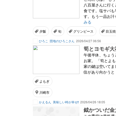
八百屋さんに行く
食です。塩サバも
す。もう一品お汁
みる
夕飯
旬
グリンピース
目玉焼
ひろこ
団地のひろこさん
2026/04/27 06:56
筍とヨモギ大
午後半休、ちょう
お家。 「筍とよ
家の鍵は空いてま
信があり向かうと・
よもぎ
川崎市
かえるん
美味しい時が幸せ❗️
2026/04/26 18:05
鉞かついだ金
この季節は最低週