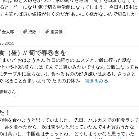
ると「竹」になり 鋸で切る重労働になってしまう。 今日も15本は
筍」も売れば良い値段が付くのだが あいにく欲がないので切るしか
金太郎
成敗
重労働
25 20:55
（昼）// 筍で春巻きを
️ まいど おはようさん 昨日の続きの ムスメとご飯に行った話な
母と小5小3の暮らしは てんてこ舞いみたいですなあ ご飯になっても
にテーブルに座らないし 食べるものの好き嫌いはあるし さっさと
 叱ることが多いようで たまのお休み...
続きをみる
麦屋さん
た！
の物を食べようと思っていました。 先日、ハルカスでの和食ラン
。 蕗を食べたから、次は筍やなと思っていたんです♪ 買おうかな
のは高いし、中国産はチョットね。 どうしようかなと思っていた