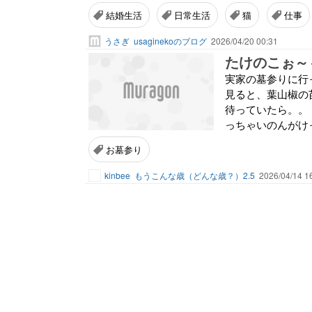
結婚生活
日常生活
猫
仕事
うさぎ
usaginekoのブログ
2026/04/20 00:31
たけのこぉ～
実家の墓参りに行
見ると、葉山椒の
待っていたら。。
っちゃいのんがけっ
お墓参り
kinbee
もうこんな歳（どんな歳？）2.5
2026/04/14 1