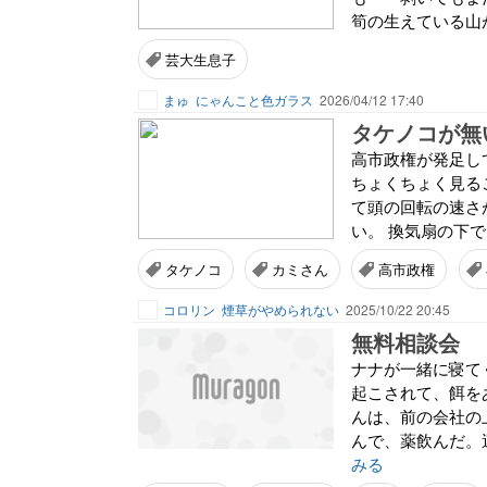
筍の生えている山が
芸大生息子
まゅ
にゃんこと色ガラス
2026/04/12 17:40
タケノコが無
高市政権が発足し
ちょくちょく見る
て頭の回転の速さ
い。 換気扇の下で
タケノコ
カミさん
高市政権
コロリン
煙草がやめられない
2025/10/22 20:45
無料相談会
ナナが一緒に寝て
起こされて、餌を
んは、前の会社の
んで、薬飲んだ。
みる