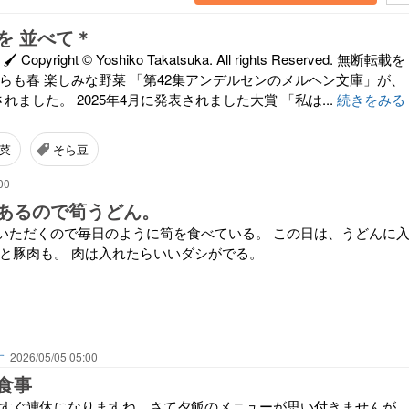
を 並べて＊
opyright © Yoshiko Takatsuka. All rights Reserved. 無断転載を
らも春 楽しみな野菜 「第42集アンデルセンのメルヘン文庫」が、
されました。 2025年4月に発表されました大賞 「私は...
続きをみる
菜
そら豆
00
あるので筍うどん。
いただくので毎日のように筍を食べている。 この日は、うどんに
草と豚肉も。 肉は入れたらいいダシがでる。
す
2026/05/05 05:00
食事
うすぐ連休になりますね。さて夕飯のメニューが思い付きませんが