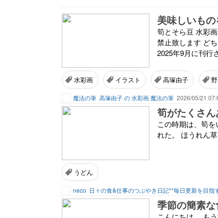
美味しいもの
筍とそら豆 水彩画 🖌️ C
禁止致します どち
2025年9月に刊行
水彩画
イラスト
高塚由子
野
魔法の筆
高塚由子 の 水彩画 魔法の筆
2026/05/21 07:
筍がたくさん
この時期は、筍を
れた。 ほうれん
うどん
neco
日々の食&仕事のつぶやき日記**毎日更新を目指
季節の簡素な
こんにちは。 も