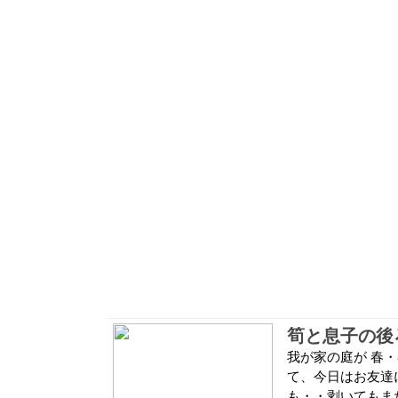
筍と息子の後
我が家の庭が 春・
て、今日はお友達
も・・剥いてもまだ