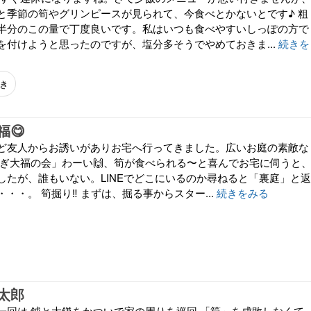
と季節の筍やグリンピースが見られて、今食べとかないとです♪ 粗
半分のこの量で丁度良いです。私はいつも食べやすいしっぽの方で
を付けようと思ったのですが、塩分多そうでやめておきま...
続きを
き
福😋
ど友人からお誘いがありお宅へ行ってきました。広いお庭の素敵な
もぎ大福の会」わーい🙌、筍が食べられる〜と喜んでお宅に伺うと
したが、誰もいない。LINEでどこにいるのか尋ねると「裏庭」と返
・・。 筍掘り‼️ まずは、掘る事からスター...
続きをみる
太郎
一回は 鉞と大鎌をかついで家の周りを巡回 「筍」を成敗しなくて