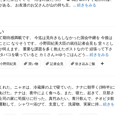
ある。 お友達のお父さんが山の持ち主。...
続きをみる
い
て期待感満載です。 今迄は見向きもしなかった国会中継を 今後は
ことに なりそうです。 小野田紀美大臣の就任記者会見も 堂々とし
が伺えます。 重要な課題を多く抱えたポストなので 頑張って下さ
タバコを吸っていると カミさん≫ゆうごはんどう...
続きをみる
小野田紀美
買い物
記者会見
炊き込みご飯
豚肉
くれた。ニャオは、冷蔵庫の上で寝ていた。ナナに朝早く(3時半)に
あげた。ナナは、夜中によく食べる。また、寝た。起きて、旦那さ
上司の家に筍掘りに行った。真竹みたい。青汁飲んで、チオビタ飲
運動して、シャワー浴びて、支度して、洗濯物、実家に持...
続きを