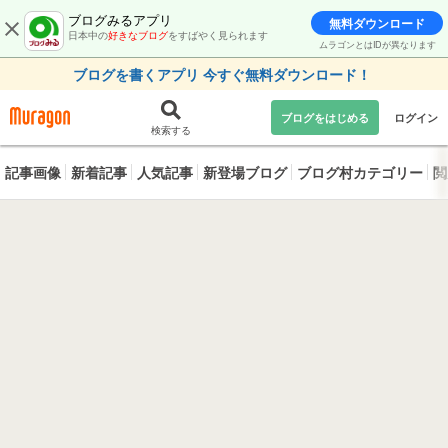
ブログみるアプリ
無料ダウンロード
日本中の
好きなブログ
をすばやく見られます
ムラゴンとはIDが異なります
ブログを書くアプリ 今すぐ無料ダウンロード！
ブログをはじめる
ログイン
検索する
記事画像
新着記事
人気記事
新登場ブログ
ブログ村カテゴリー
閲