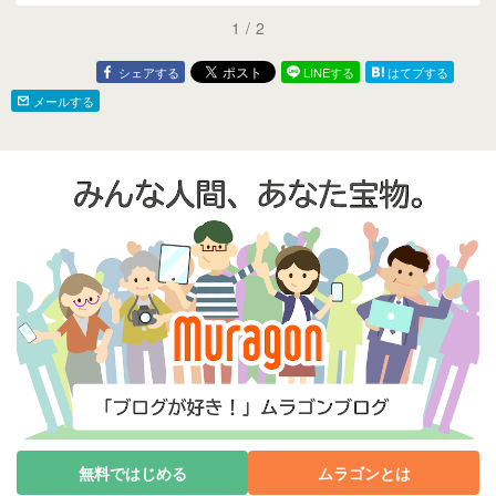
1
/
2
シェアする
LINEする
はてブする
メールする
無料ではじめる
ムラゴンとは