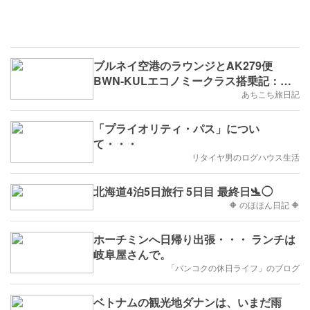
ブルネイ空港のラウンジとAK279便
BWN-KULエコノミークラス搭乗記：
JGCプレミア最後の旅⑭
あちこち旅日記
「プライオリティ・パス」につい
て・・・
リタイヤ男のログハウス生活
北海道4泊5日旅行 5日目 最終日🛬◯
🔶 のほほん日記 🔶
ホーチミンへ日帰り出張・・・ ランチは
岐阜屋さんで。
「バンコクの休日ライフ」のブログ
ベトナムの観光地ダナンは、いまだ雨