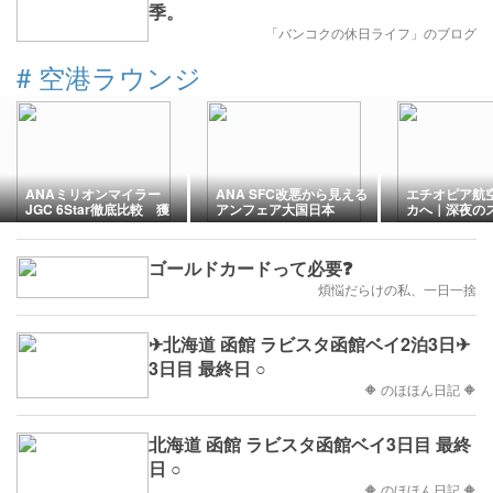
季。
「バンコクの休日ライフ」のブログ
#
空港ラウンジ
ANAミリオンマイラー
ANA SFC改悪から見える
エチオピア航
JGC 6Star徹底比較 獲
アンフェア大国日本
カへ｜深夜の
得シミュレーション
ーム空港【20
リカの旅 #6】
ゴールドカードって必要❓
煩悩だらけの私、一日一捨
✈北海道 函館 ラビスタ函館ベイ2泊3日✈
3日目 最終日 ○
🔶 のほほん日記 🔶
北海道 函館 ラビスタ函館ベイ3日目 最終
日 ○
🔶 のほほん日記 🔶