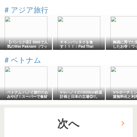
#
アジア旅行
【バンコク④】SNSで人
チキンパッタイを食
舞踊に秀でた
気のWat Paknam（ワッ
す！！！：Pad Thai
したお寺：ワッ
トパクナム） 大仏撮影
&#38; Tom Yum 2
ニワート
スポットのカフェ
#
ベトナム
ベトナム ハノイ旅行のお
✨✨ハノイの1000km鉄道
✨✨ホーチミ
みやげ！スーパーで食材
計画と日本の立場😊!!。
賃無料化と利
からオヤツ、お茶まで
😊!!。
次へ