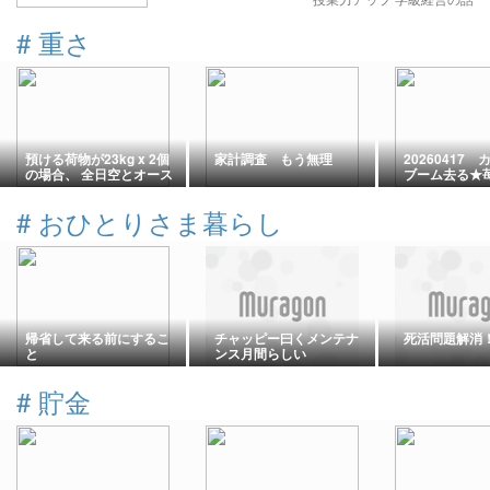
#
重さ
預ける荷物が23kg x 2個
家計調査 もう無理
20260417
の場合、 全日空とオース
ブーム去る★
トリア航空では違いがあ
すると軽くな
ります
ロンパスの味
#
おひとりさま暮らし
帰省して来る前にするこ
チャッピー曰くメンテナ
死活問題解消
と
ンス月間らしい
#
貯金