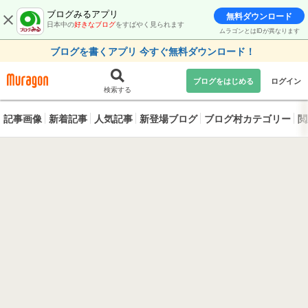
ブログみるアプリ
無料ダウンロード
日本中の
好きなブログ
をすばやく見られます
ムラゴンとはIDが異なります
ブログを書くアプリ 今すぐ無料ダウンロード！
ブログをはじめる
ログイン
検索する
記事画像
新着記事
人気記事
新登場ブログ
ブログ村カテゴリー
閲