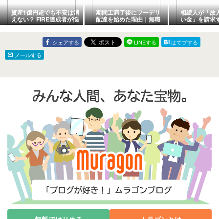
資産1億円超でも不安は消
期間工満了後にフーデリ
相続人が「故
えない？ FIRE達成者が悩
配達を始めた理由｜無職
い金」を請求
む老後の現実3選
期間を収入に変える方法
シェアする
LINEする
はてブする
メールする
無料ではじめる
ムラゴンとは