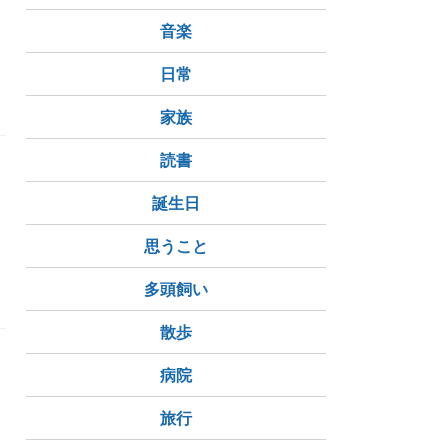
わ
音楽
日常
家族
読書
誕生日
思うこと
多頭飼い
散歩
病院
旅行