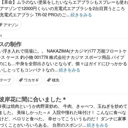
 【革命】ムラのない塗装をしたいならエアブラシもスプレーも使
アマゾンで12000円くらいの充電式エアブラシを2台目買うところ
 充電式エアブラシ TR-02 PROのご...
続きをみる
アマゾン
44
スの制作
浮き入れで現場に。。 NAKAZIMA(ナカジマ)177 万能フロートケ
ス ケース 釣小物 001778 株式会社ナカジマ スポーツ用品 パイプ
のにも…中身を全部出さないとならず、個々はガイドにひっかかる
しとってもコンパクトなの...
続きをみる
テープ
ワカサギ
穂先
彼岸花に間に合いました＊
 昨夜は焼肉というか肉野菜炒め。 牛肉、きゃべつ、玉ねぎを炒めて
ました。 美味しかった～♬ 入院中憧れた味付け！ こんなに食べな
 けど、ペロリと食べた。 幸せってこういうものだ！ ダンナに家事
づくことがいろいろある。 台所のスポンジ...
続きをみる