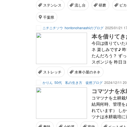
ステンレス
流し台
研磨
ピカ
千葉県
ニチニチソウ
hontonohanashiのブログ
2025/01/21 1
本を借りてき
今日は借りていた
ネ 楽しみです♪ 
たんだろう？ ずっ
スポンジを 昨日ヨ
ストレッチ
水車小屋のネネ
かりん
50代 私の生き方 徒然ブログ
2024/12/11 20
コマツナを水
コマツナを土耕栽
結局何時、管理を
れています） し
ツナは水耕栽培に適
趣味
小松菜
室内
ペットボト