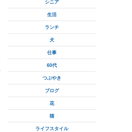
シニア
生活
ー
ランチ
犬
仕事
60代
で
つぶやき
ブログ
花
猫
ライフスタイル