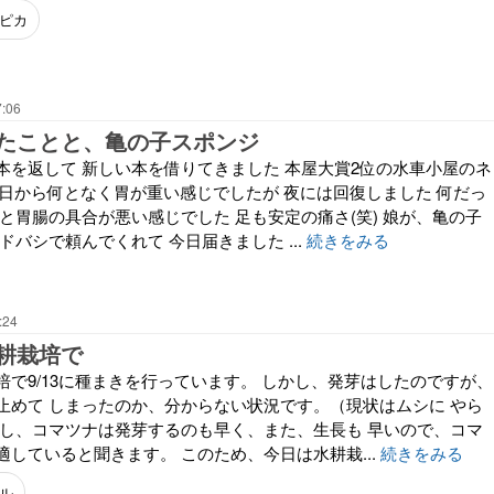
ピカ
7:06
たことと、亀の子スポンジ
本を返して 新しい本を借りてきました 本屋大賞2位の水車小屋のネ
昨日から何となく胃が重い感じでしたが 夜には回復しました 何だっ
と胃腸の具合が悪い感じでした 足も安定の痛さ(笑) 娘が、亀の子
ドバシで頼んでくれて 今日届きました ...
続きをみる
:24
耕栽培で
培で9/13に種まきを行っています。 しかし、発芽はしたのですが、
止めて しまったのか、分からない状況です。（現状はムシに やら
かし、コマツナは発芽するのも早く、また、生長も 早いので、コマ
していると聞きます。 このため、今日は水耕栽...
続きをみる
ル