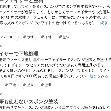
ーフェイサーと塗料
地処理してホワイトをまたスポンジでスタンプ押す感覚でやったら
ーフェイサーが色移りして、もしかしてサーフェイサーやった意味
 下地処理の水性サーフェイサーに、本塗装のホワイトの水性ホビ
め液も入れてスポンジでホワイトの色つけているつもりが、...
続き
フェイサー
水性
下地
塗装
58
イサーで下地処理
塗装でマックス塗り 黒のサーフェイサーでスポンジ塗装と筆塗り
にしてもダイソーやセリアのおかげでだいぶ安く専用道具が揃う。
筆より細いのが手に入れられるし、スポンジ、スポイトに、ライト
ても今日は何で9000円あった現金が半分になってい...
続きをみる
下地
塗り
塗装
02
筆も使わないスポンジ塗装
方動画見てたら、スポンジ塗装というエアブラシも筆も使わないや