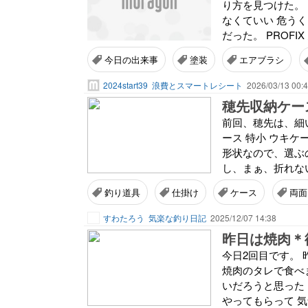
り方を見つけた。
なくていい 危うく
だった。 PROFIX
今日の出来事
塗装
エアブラシ
2024start39
浪費とスマートレシート
2026/03/13 00:
穂先収納ケー
前回、穂先は、細い
ース 特小 ウキケー
形状なので、選ぶ
し、まぁ、折れない
釣り道具
仕掛け
ケース
両面
すわたろう
気楽な釣り日記
2025/12/07 14:38
昨日は焼肉＊
今日2回目です。
焼肉のタレで食べ
いだろうと思った
やってもらって 気