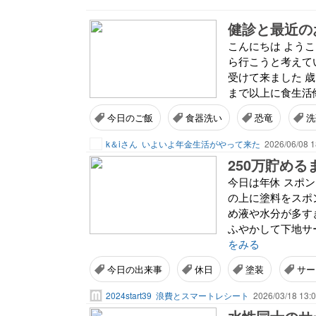
健診と最近の
こんにちは よう
ら行こうと考えて
受けて来ました 
まで以上に食生活侮
今日のご飯
食器洗い
恐竜
洗
k＆iさん
いよいよ年金生活がやって来た
2026/06/08 1
250万貯める
今日は年休 スポ
の上に塗料をスポ
め液や水分が多す
ふやかして下地サ
をみる
今日の出来事
休日
塗装
サー
2024start39
浪費とスマートレシート
2026/03/18 13: