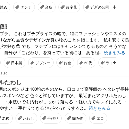
炒め
ダンナ
台所
彼岸花
近所の公園
⁉️
チプラ。 これはプチプライスの略で、特にファッションやコスメの
りながら品質やデザインが良い物のことを指します。 私も安くて
が大好き😍 でも、プチプラにはチャレンジできるものと そうでな
 自分が『こだわり』を持っている物には、ある程...
続きをみる
日本製
ジプシー
お金
60代
ライフスタイ
23:30
ルたわし
用のスポンジは 100均のものから、口コミで高評価の ヘタレず長持
いスポンジなど 色々と試していますが、 最近またアクリルたわし
。 ・水洗いでも汚れがしっかり落ちる ・軽い力でキレイになる ・
やすい ・手作りできる 油がべったりするよ...
続きをみる
老後
たわし
手作り
編み物
エコ