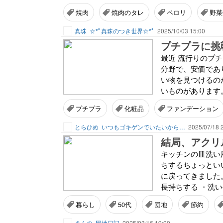
焼肉
焼肉のタレ
ペロリ
野菜
真珠
☆*ﾟ真珠のつき世界☆*ﾟ
2025/10/03 15:00
プチプラに挑戦
最近 流行りのプ
分野で、安価であ
い物を見つけるの
いものがあります。
プチプラ
化粧品
ファンデーション
とらひめ
いつもゴキゲンでいたいから…
2025/07/18 
結局、アクリ
キッチンの皿洗い
ちするちょっとい
に戻ってきました
長持ちする ・洗い
暮らし
50代
団地
節約
きんの
団地日記
2025/03/16 19:00