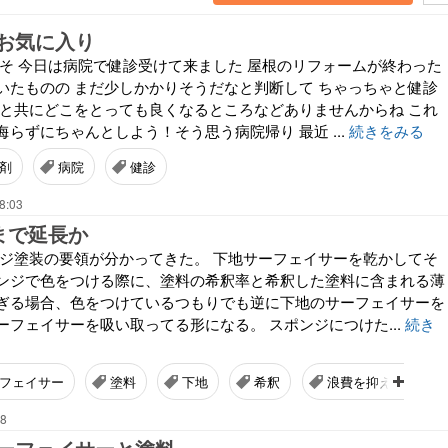
お気に入り
こそ 今日は病院で健診受けて来ました 屋根のリフォームが終わった
いたものの まだ少しかかりそうだなと判断して ちゃっちゃと健診
歳と共にどこをとっても良くなるところなどありませんからね これ
らずにちゃんとしよう！そう思う病院帰り 最近 ...
続きをみる
剤
病院
健診
8:03
まで延長か
ンジ塗装の要領が分かってきた。 下地サーフェイサーを乾かしてそ
ンジで色をつける際に、塗料の希釈率と希釈した塗料に含まれる薄
ぎる場合、色をつけているつもりでも逆に下地のサーフェイサーを
ーフェイサーを吸い取ってる形になる。 スポンジにつけた...
続き
フェイサー
塗料
下地
希釈
浪費を抑える趣味探
08