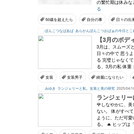
の繁忙期は休みな
る
50歳を超えたら
自分の事
日々の出
ぽんこつなばあば
あらかんぽんこつおばぁの今日とこ
3月は、スムーズ
日々の中で 思う
る 完璧じゃなく
る、3月の私 体重：+0
女装
女装男子
綺麗になりたい
みゆき
ランジェリーと私。女装と美の研究
2025/04/1
ランジェリー
🌹しなやかに、
ない。 体がすべ
ように、ただ可愛い
る。 🔥 ヒップは