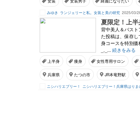
女装
女装男子
綺麗になりたい
みゆき
ランジェリーと私。女装と美の研究
2025/03/2
背中美人＆バストアッ
た投稿は、保存してあと
身コースを特別価格で
_._...
続きをみる
上半身
痩身
女性専用サロン
兵庫県
たつの市
JR本竜野駅
ニシハリエブリー！