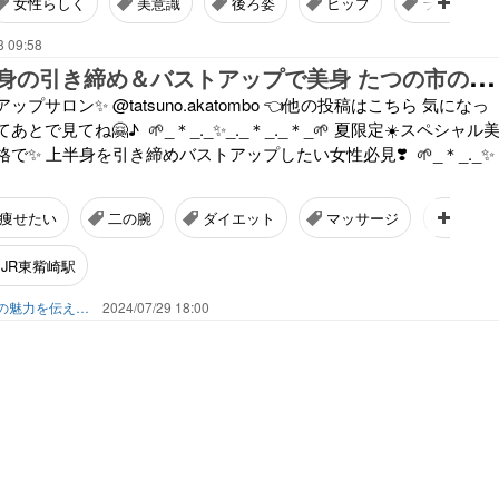
女性らしく
美意識
後ろ姿
ヒップ
ランジェリ
8 09:58
夏
限定！上半身の引き締め＆バストアップで美身 たつの市の女性専門サロン
プサロン✨ @tatsuno.akatombo 👈他の投稿はこちら 気になっ
で見てね🤗♪ ⁡ 🌱_＊_._✨_._＊_._＊_🌱 夏限定☀️スペシャル
✨ 上半身を引き締めバストアップしたい女性必見❣️ ⁡ 🌱_＊_._✨
痩せたい
二の腕
ダイエット
マッサージ
バスト
JR東觜崎駅
ニシハリエブリー！兵庫県はりまの魅力を伝えるブログ【西播磨】
2024/07/29 18:00