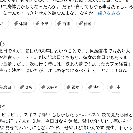
りで身体おかしくなったんか。 だるい言うてもやる事はあるしい
なーんかすっきりせん体調なんよな。 なんか...
続きをみる
人生
体調
不良
自律
神経
心
念日ですが、節目の5周年目ということで、共同経営者でもあり大
お墓参りへ・・・。創立記念日でもあり、彼女の命日でもありま
お墓参りだし、次に行く時には、彼女の夢でもあったカフェ経営す
時って決めてはいたが、けじめをつけるべく行くことに！！GW...
記念日
ＧＷ
大好き
親友
決行
サンドイ
ど
中がピリピリ、ズキズキ痛い もしかしたらヘルペス？ 鏡で見たら何と
膚科に行って来た 先生、今日はなんや 私、背中がピリピリ痛いんで
らや 見せてみ？何にもないで 私、せやけど痛いんです 先生、わから