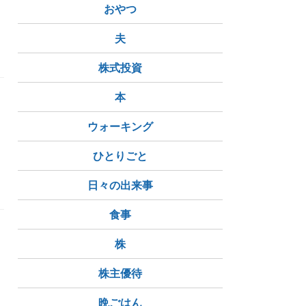
おやつ
夫
株式投資
本
ウォーキング
ひとりごと
ヒップ
後ろ姿
日々の出来事
食事
株
株主優待
晩ごはん