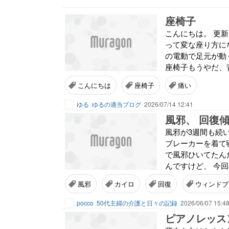
座椅子
こんにちは。 更
って変な座り方にな
の電動で足元が動
座椅子もうやだ、背中
こんにちは
座椅子
痛い
ゆる
ゆるの適当ブログ
2026/07/14 12:41
風邪、 回復
風邪が3週間も続
ブレーカーを着て
で風邪ひいてたんだ
んですけど、 今回
風邪
カイロ
回復
ウィンドブ
pocco
50代主婦の介護と日々の記録
2026/06/07 15:4
ピアノレッス