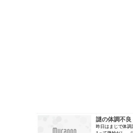
謎の体調不良
昨日はまじで体調悪
1って微妙だし。