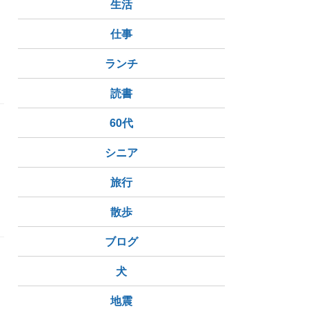
生活
仕事
ランチ
読書
60代
シニア
旅行
散歩
ブログ
犬
地震