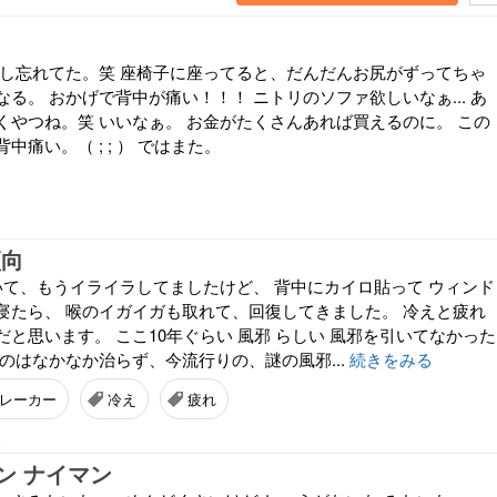
新し忘れてた。笑 座椅子に座ってると、だんだんお尻がずってちゃ
る。 おかげで背中が痛い！！！ ニトリのソファ欲しいなぁ... あ
くやつね。笑 いいなぁ。 お金がたくさんあれば買えるのに。 この
痛い。（ ; ; ） ではまた。
傾向
いて、もうイライラしてましたけど、 背中にカイロ貼って ウィンド
寝たら、 喉のイガイガも取れて、回復してきました。 冷えと疲れ
と思います。 ここ10年ぐらい 風邪 らしい 風邪を引いてなかった
のはなかなか治らず、今流行りの、謎の風邪...
続きをみる
レーカー
冷え
疲れ
8
ン ナイマン