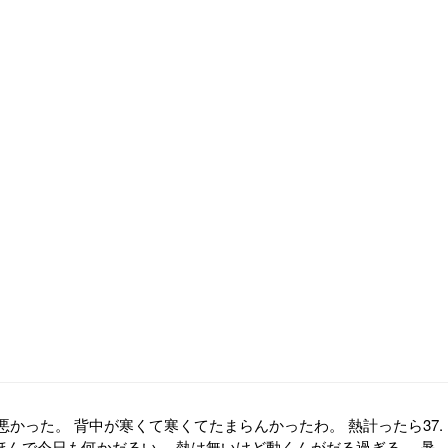
かった。 背中が寒くて寒くてたまらんかったわ。 熱計ったら37.
 ほんで今日も何かだるい。 熱は無いけど動くんがだる過ぎる。 暑