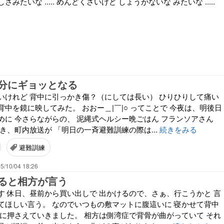
みたいな ..... めんどくさいけど しょうがないな みたいな .....
分にギョッとなる
いけれど 背中に引っかき傷？（にしては長い） ひりひりして痛い
中を鏡に映してみた。 おおー＿|￣|○ ってことで 今夜は、明後日
めに 今さらながらの、 泥縄式ヘルシー晩ごはん フランソアさん
き、町内放送が 「明日の一斉避難訓練の際は...
続きをみる
避難訓練
5/10/04 18:26
ると相方が言う
す 休日、昼前から買い出しで 出かけるので、さぁ、行こうかと 言
てほしい言う。 なのでいつもの敷マットに腹這いに 寝かせて背中
順に押さえていきました。 相方は側湾症で背骨が曲がっていて それ