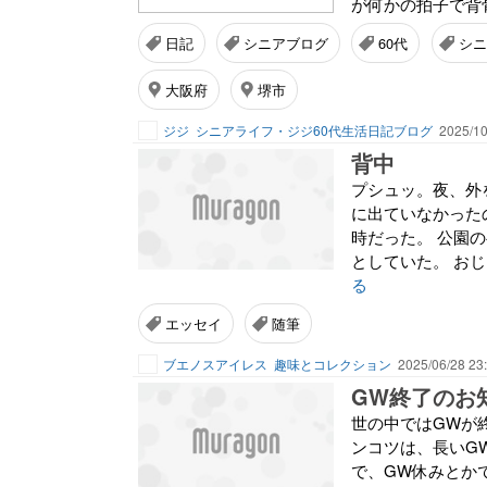
が何かの拍子で背骨
日記
シニアブログ
60代
シニ
大阪府
堺市
ジジ
シニアライフ・ジジ60代生活日記ブログ
2025/10
背中
プシュッ。夜、外
に出ていなかった
時だった。 公園
としていた。 おじ
る
エッセイ
随筆
ブエノスアイレス
趣味とコレクション
2025/06/28 23
GW終了のお
世の中ではGWが
ンコツは、長いG
で、GW休みとか