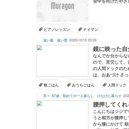
背中を向けたやさしさ
ピアノレッスン
ナイマン
遠い森 遠い聲
2025/10/10 20:36
鏡に映った自
なんでか分からな
ので、苦労して、背
の人間ドックのた
は、おあづけ さっ
晩ごはん
おうちごはん
人間ドック
茶々
67歳 初めての一人暮らし けなげに暮らそ
202
腰押してくれ
こんにちはジジで
うと相方が腰押し
から腰にかけて 