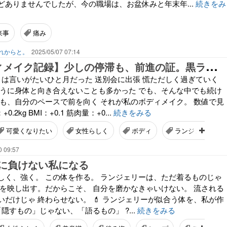
どありませんでしたが、今の職場は、お盆休みと年末年...
続きをみ
来事
痛み
れからと。
2025/05/07 07:14
【
3月のボディメイク記録】少しの停滞も、前進の証。黒ランジェリーが映す私の今
とは言いがたいひと月だった 送別会に出張 慌ただしく過ぎていく
ように身体と向き合えないことも多かった でも、そんな中でも続け
ても、自分のペースで前を向く それが私のボディメイク。 数値で見
.2kg BMI：+0.1 筋肉量：+0...
続きをみる
可愛くなりたい
女性らしく
ボディ
ランジェリー
0 09:57
に負けない私になる
美しく、強く。 この体を作る。 ランジェリーは、ただ着るものじゃ
てを映し出す。だからこそ、 自分を磨かなきゃいけない。 流される
だけじゃ 終わらせない。 💄 ランジェリーが似合う体を、私が作
「隠すもの」じゃない、「語るもの」 ?...
続きをみる