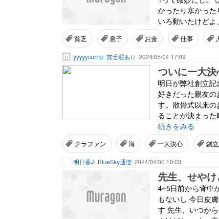
かったり寒かった
いろ動いたけどよ、
貧乏
息子
お金
仕事
yyyyycurrrp
貧乏暇あり
2024/05/04 17:09
ついに一大決
明日が弊社創立記
好きだった親友の
す。散骨式以来の
ることが決まった
続きをみる
クラファン
海
一大決心
創立
明日香♪
BlueSky通信
2024/04/30 10:03
先生、せやけ
4~5日前から背
もないし 今日皮
す 先生、いつか