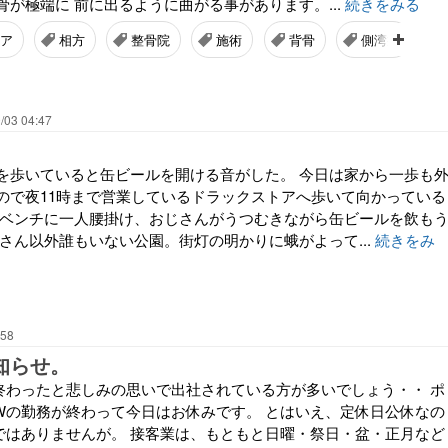
が極端に 前に出るように曲がる事があります。...
続きをみる
ア
相方
整骨院
施術
背骨
側湾症
/03 04:47
を歩いていると缶ビールを開ける音がした。 今日は家から一歩も
ので夜11時まで営業しているドラックストアへ歩いて向かっている
のベンチに一人腰掛け、おじさんがうつむきながら缶ビールを飲も
さん以外誰もいない公園。街灯の明かりに蛾がよって...
続きをみ
:58
知らせ。
終わったと悲しみの思いで出社されている方が多いでしょう・・ ポ
Wの勤務が終わって今日はお休みです。 とはいえ、定休日公休なの
ではありませんが。 接客業は、もともと日曜・祭日・盆・正月など