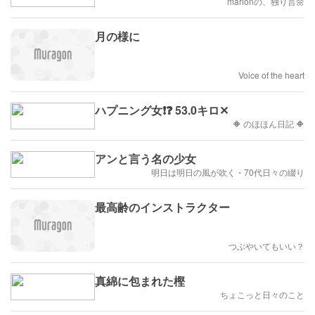
marionの、独り言🌼
月の様に
Voice of the heart
ハプニング女❗❓ 53.0キロ✕
🔶 のほほん日記 🔶
アンと言う名の少女
明日は明日の風が吹く・70代日々の綴り
最高齢のインストラクター
つぶやいてもいい？
真綿に包まれた樫
ちょこっと日々のこと