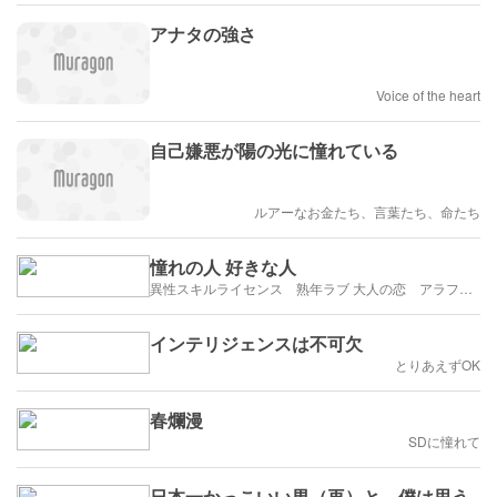
アナタの強さ
Voice of the heart
自己嫌悪が陽の光に憧れている
ルアーなお金たち、言葉たち、命たち
憧れの人 好きな人
異性スキルライセンス 熟年ラブ 大人の恋 アラフィフ・アラカンブログ
インテリジェンスは不可欠
とりあえずOK
春爛漫
SDに憧れて
日本一かっこいい男（再）と、僕は思う