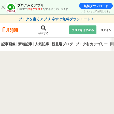
ブログみるアプリ
無料ダウンロード
日本中の
好きなブログ
をすばやく見られます
ムラゴンとはIDが異なります
ブログを書くアプリ 今すぐ無料ダウンロード！
ブログをはじめる
ログイン
検索する
記事画像
新着記事
人気記事
新登場ブログ
ブログ村カテゴリー
閲