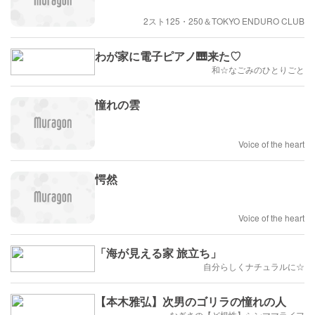
2スト125・250＆TOKYO ENDURO CLUB
わが家に電子ピアノ🎹来た♡
和☆なごみのひとりごと
憧れの雲
Voice of the heart
愕然
Voice of the heart
「海が見える家 旅立ち」
自分らしくナチュラルに☆
【本木雅弘】次男のゴリラの憧れの人
なぎさの【ど根性】シンママライフ