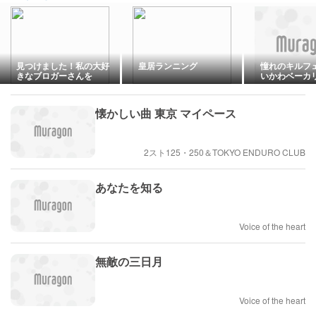
見つけました！私の大好
皇居ランニング
憧れのキルフ
きなブロガーさんを
いかわベーカ
懐かしい曲 東京 マイペース
2スト125・250＆TOKYO ENDURO CLUB
あなたを知る
Voice of the heart
無敵の三日月
Voice of the heart