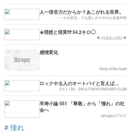
人一倍非力だからか？あこがれる世界。
一人が好き。でも寂しがりやの人生後半戦
☀️理想と現実❗❓ 54.2キロ◯
🔶 のほほん日記 🔶
感情変化
Voice of the heart
ロックやる人のオートバイと言えば…
2スト125・250＆TOKYO ENDURO CLUB
卒寿小論 551 「尊敬」から「憧れ」の社
会へ
syougoのブログ
#
憧れ