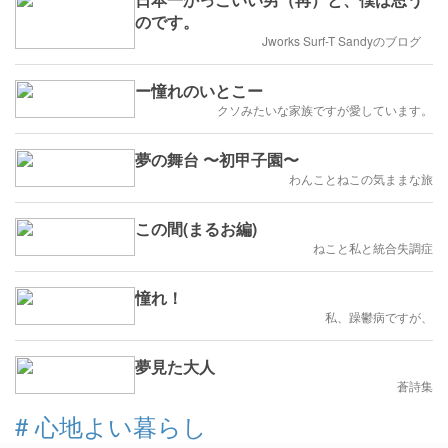
のです。
Jworks Surf-T Sandyのブログ
ー憧れのいとこー
クソみたいな家族ですが愛しています。
夢の舞台 〜初甲子園〜
わんことねこの気ままな旅
この間(まるお編)
ねこと私と統合失調症
憧れ！
私、躁鬱病ですが、
夢見た大人
蒼詩集
#
心地よい暮らし