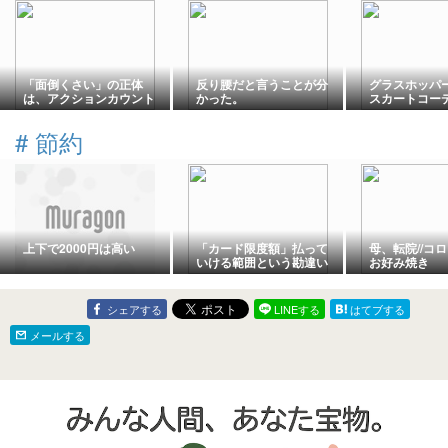
「面倒くさい」の正体
反り腰だと言うことが分
グラスホッパ
は、アクションカウント
かった。
スカートコー
チュラルコー
#
節約
上下で2000円は高い
「カード限度額」払って
母、転院//コ
いける範囲という勘違い
お好み焼き
シェアする
LINEする
はてブする
メールする