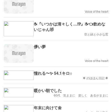
Voice of the heart
☕️『いつかは清々しく…❗️❓』☕️👈飲めな
いじゃん🤣
空と緑と小さな窓
儚い夢
Voice of the heart
憧れる〜✨ 54.1キロ○
🔶 のほほん日記 🔶
暖かい朝でした
60代 気ままに 楽しく あるがままに
年末に向けて🌼