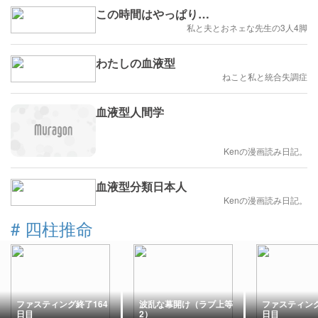
この時間はやっぱり…
私と夫とおネェな先生の3人4脚
わたしの血液型
ねこと私と統合失調症
血液型人間学
Kenの漫画読み日記。
血液型分類日本人
Kenの漫画読み日記。
#
四柱推命
ファスティング終了164
波乱な幕開け（ラブ上等
ファスティング
日目
2）
日目