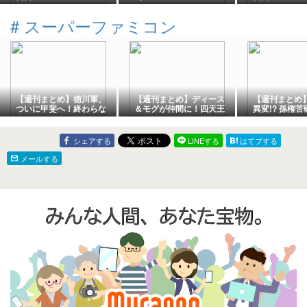
#
スーパーファミコン
【週刊まとめ】徳川軍、
【週刊まとめ】ディース
【週刊まとめ
ついに甲斐へ！終わらな
＆モグが仲間に！四天王
異変!? 孫権
い武田との死闘と世代交
との戦いはいよいよ佳境
ちが大激突！
代｜信長の野望 武将風雲
へ｜ブレスオブファイア
三国志Ⅱ シナ
録 AI観戦 #43〜#49【シ
#15〜#21【初見攻略】
#22〜#28【
シェアする
LINEする
はてブする
ナリオ2】
せ観戦】
メールする