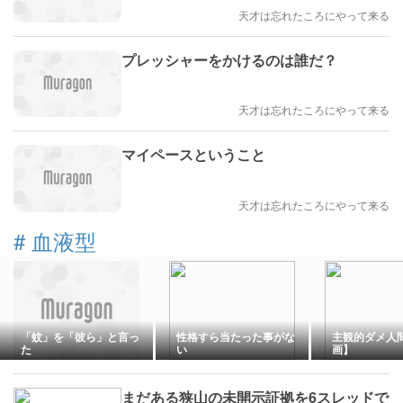
天才は忘れたころにやって来る
プレッシャーをかけるのは誰だ？
天才は忘れたころにやって来る
マイペースということ
天才は忘れたころにやって来る
#
血液型
「蚊」を「彼ら」と言っ
性格すら当たった事がな
主観的ダメ人
た
い
画】
まだある狭山の未開示証拠を6スレッドで