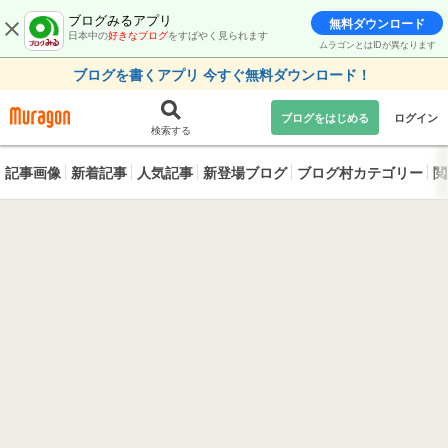
ブログみるアプリ
無料ダウンロード
日本中の
好きなブログ
をすばやく見られます
ムラゴンとはIDが異なります
ブログを書くアプリ 今すぐ無料ダウンロード！
ブログをはじめる
ログイン
検索する
記事画像
新着記事
人気記事
新登場ブログ
ブログ村カテゴリー
閲