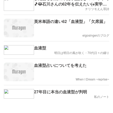
🎵😹石川さんの62年を伝えたい(※実学
No.10,2025/3/31(月)～,B.D.207)
チリツモえん罪詩
英米単語の違い62「血液型」「欠席届」
eigosingerのブログ
血液型
明日は明日の風が吹く・70代日々の綴り
血液型占いについてを考えた
When I Dream ~reprise~
27年目に本当の血液型が判明
私のノート