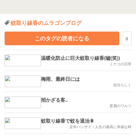
蚊取り線香のムラゴンブログ
このタグの読者になる
0
温暖化防止に巨大蚊取り線香(嘘(笑))
ミケコの日常
梅雨、最終日には
自分らしく
招かざる客..
星屑のワルツ
蚊取り線香で蚊を退治🎇
定年バンザイ！人生の最高に幸福な時