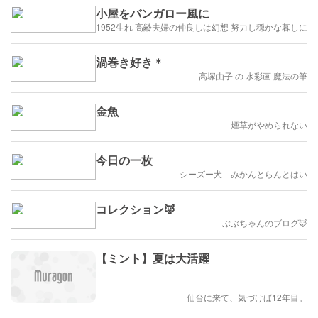
小屋をバンガロー風に
1952生れ 高齢夫婦の仲良しは幻想 努力し穏かな暮しに
渦巻き好き＊
高塚由子 の 水彩画 魔法の筆
金魚
煙草がやめられない
今日の一枚
シーズー犬 みかんとらんとはい
コレクション🦊
ぶぶちゃんのブログ🦊
【ミント】夏は大活躍
仙台に来て、気づけば12年目。