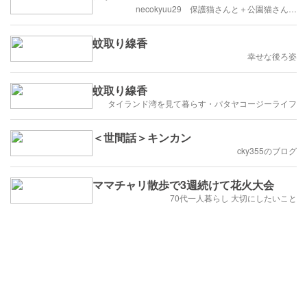
necokyuu29 保護猫さんと＋公園猫さん…
蚊取り線香
幸せな後ろ姿
蚊取り線香
タイランド湾を見て暮らす・パタヤコージーライフ
＜世間話＞キンカン
cky355のブログ
ママチャリ散歩で3週続けて花火大会
70代一人暮らし 大切にしたいこと