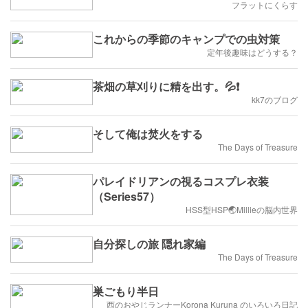
フラットにくらす
これからの季節のキャンプでの虫対策
定年後趣味はどうする？
茶畑の草刈りに精を出す。💦❗
kk7のブログ
そして俺は焚火をする
The Days of Treasure
パレイドリアンの視るコスプレ衣装
（Series57）
HSS型HSP🌏Millieの脳内世界
自分探しの旅 隠れ家編
The Days of Treasure
巣ごもり半日
西のおやじランナーKorona Kuruna のいろいろ日記