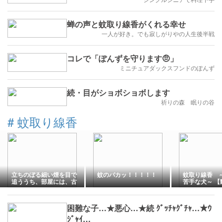
蝉の声と蚊取り線香がくれる幸せ
一人が好き。でも寂しがりやの人生後半戦
コレで「ぽんずを守ります🤨」
ミニチュアダックスフンドのぽんず
続・目がショボショボします
祈りの森 眠りの谷
#
蚊取り線香
立ちのぼる細い煙を目で
蚊のバカッ！！！！！
蚊取り線香 
追ううち、部屋には、古
苦手な犬～ 【
風な夏の香りが静かに満
ちていった
困難な子…★悪心…★続 ｸﾞｯﾁｬｸﾞﾁｬ…★ｳ
ｼﾞｬｲ…