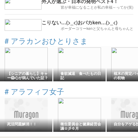
外人が選ぶ・日本の発明ベスト4！
皆が幸福になることが私の幸福～ってか(笑)
こりない…(>_<)おバカken…(>_<)
ボーダーコリーkenと父ちゃんと母ちゃんと
#
アラカンおひとりさま
【シニアの暮らし】キャ
食欲減退 食べたもの日
植木の剪定バ
ー😱心が病んでいた証？
記
の初物
💦。。
#
アラフィフ女子
死活問題解消！！
衛生委員会と健康経営会
自分をアゲる
議☆彡６月