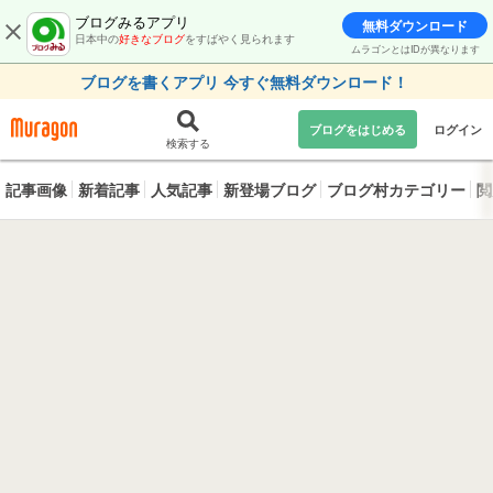
ブログみるアプリ
無料ダウンロード
日本中の
好きなブログ
をすばやく見られます
ムラゴンとはIDが異なります
ブログを書くアプリ 今すぐ無料ダウンロード！
ブログをはじめる
ログイン
検索する
記事画像
新着記事
人気記事
新登場ブログ
ブログ村カテゴリー
閲