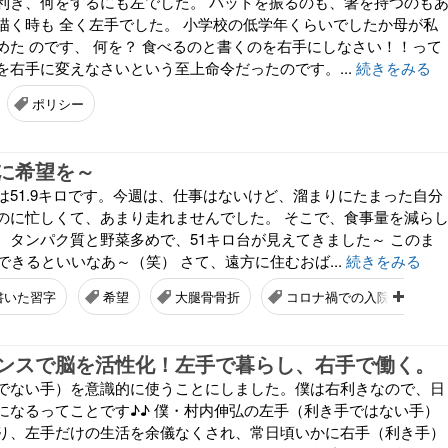
利き、何をするにも左でした。 バットを振るのも、箸を持つのも
描く時も 全く左手でした。 小学校の低学年くらいでしたか母が私
めた のです、 何を？ 食べるのと書くのを右手にしなさい！！って
を右手に変えなさいという至上命令だったのです。...
続きをみる
ポリシー
に希望を～
は51.9キロです。今週は、仕事はないけど、溜まりにたまった自分
のに忙しくて、あまり走れませんでした。 そこで、食事量を減ら
。タンパク質と野菜多めで、51キロ台が見えてきました～ このま
できるといいなあ～（笑） さて、遠方に住むおば...
続きをみる
書いた習字
希望
大腿骨骨折
コロナ禍での入院生活
ンスで脳を活性化！左手で暮らし、右手で働く。
でない手）を意識的に使うことにしました。僕は右利きなので、日
になるってことです♪♪ 僕・村内伸弘の左手（利き手ではない手）
り、左手だけの生活を余儀なくされ、常日頃いかに右手（利き手）