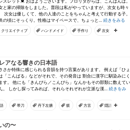
ブレスレット💓 おはようございます。フロリダからは、こんばんは
女と家の掃除をしました。普段は私がやっていますが、次女も時々
。 次女は優しくて、他の人達のことをちゃんと考えて行動する子
供の頃にそっくり。性格はマイペースで、ちょっと...
続きをみる
クリエイティブ
ハンドメイド
手作り
次女
ビ
／レアなる響きの日本語
ささか特殊に感じられる音韻を持つ言葉があります。 例えば「ひ
は「こんぱる」などがそれで、その発音は 割合に漢字に馴染みに
ます。 他にも「きんぴら／こんぴら」なんかもその部類に数えて
。 しかし探ってみれば、それらそれぞれが立派な漢...
続きをみ
語
帯刀
丹下左膳
躾
方言
隠語
いの〜