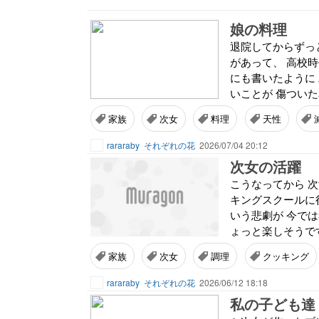
娘の料理
退院してからずっ
があって、 高校時
にも書いたように 
いことが 傷ついた
家族
次女
料理
天性
rararaby
それぞれの花
2026/07/04 20:12
次女の活躍
こうなってから 
キングスクールに
いう悲劇が 今で
ょっと楽しそうです
家族
次女
調理
クッキング
rararaby
それぞれの花
2026/06/12 18:18
私の子ども達