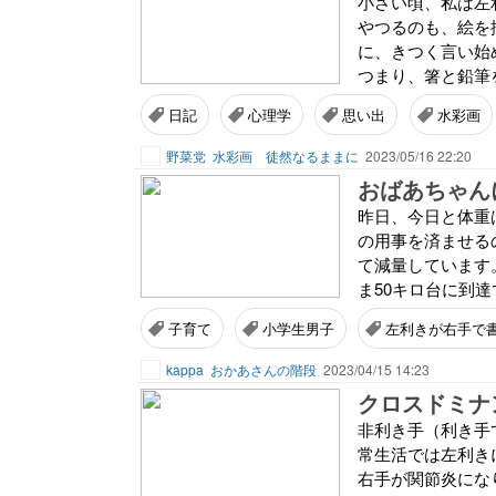
小さい頃、私は左
やつるのも、絵を
に、きつく言い始
つまり、箸と鉛筆
日記
心理学
思い出
水彩画
野菜党
水彩画 徒然なるままに
2023/05/16 22:20
おばあちゃん
昨日、今日と体重
の用事を済ませる
て減量しています
ま50キロ台に到達
子育て
小学生男子
左利きが右手で
kappa
おかあさんの階段
2023/04/15 14:23
クロスドミナ
非利き手（利き手
常生活では左利き
右手が関節炎にな