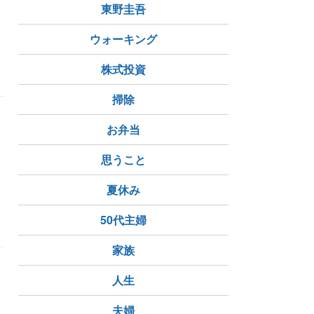
東野圭吾
ウォーキング
株式投資
掃除
さ
お弁当
に
思うこと
夏休み
対しの偏見
サウスポー
芸術的な才能
50代主婦
家族
人生
夫婦