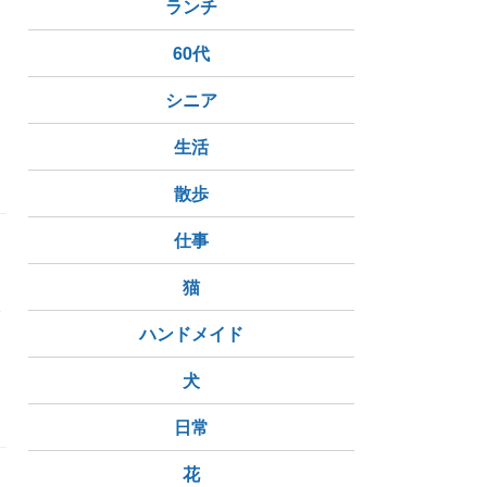
。
ランチ
。
60代
シニア
ーズ
4人
4児ママ
生活
散歩
仕事
ょ
く
猫
い
ハンドメイド
犬
日常
花