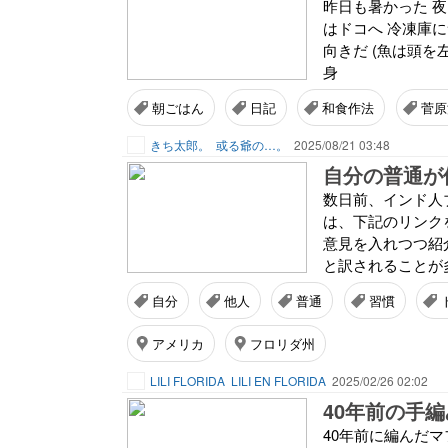
昨日も暑かった 夜
はドコへ 冷凍庫に
向きだ (魚は頭を
身
朝ごはん
日記
和食作法
菅原
きち太郎。
或る爺の…。
2025/08/21 03:48
自分の普通が他
数日前、インド人ブ
は、下記のリンク
意見を入れつつ紹介
と訳されることが
自分
他人
普通
習慣
アメリカ
フロリダ州
LILI FLORIDA
LILI EN FLORIDA
2025/02/26 02:02
40年前の手編
40年前に編んだマ