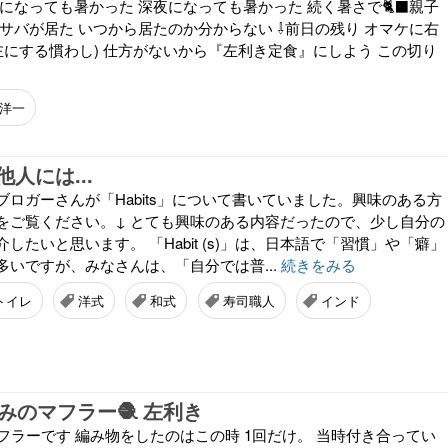
になっても暑かった 深夜になっても暑かった 続く暑さで🐈‍⬛親子
サバが居た いつから居たのか分からない ⇩前日の残り オマケに右
左にする慣わし) 仕方がないから『左利き定食』にしよう この切り
洋一
人には...
ロガーさんが「Habits」について書いていました。興味のある方
をご覧ください。↓ とても興味のある内容だったので、少し自分の
したいと思います。 「Habit (s)」は、日本語で「習慣」や「癖」
多いですが、みなさんは、「自分では普...
続きをみる
トイレ
洋式
和式
寿司職人
インド
みのマフラー🧶 左利き
フラーです 編み物をしたのはこの時 1回だけ。 当時付き合ってい