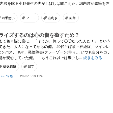
堀内君を叱る小野先生の声がしばしば聞こえた。堀内君が鉛筆を左...
両手使い
ノート
右利き
鉛筆
ライズするのは心の傷を癒すため？
まで色々悩む度に、 「そうか、俺って◯◯だったんだ！」 という
てきた、大人になってからの俺。 20代半ば頃～神経症、ツインレ
エンパス、HSP、発達障害(グレーゾーン)等々… いつも自分をカテ
か安心していた俺。 「もうこれ以上は勘弁し...
続きをみる
魑魅魍魎
習字
俺のツインレイ～瞳の奥は嘘つかない～ by 悠景エスタライヒ
2023/10/13 11:40