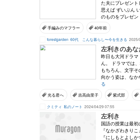
た夫にプレゼント
思えば ずいぶん
のものをプレゼント
手編みのマフラー
40年前
forestgarden
60代 こんな暮らし〜今を生きる
2025/
左利きのあな
昨日も大河ドラマ
ん。 ドラマでは
もちろん、文字そ
向かう姿は、なかな
る
光る君へ
吉高由里子
紫式部
クミティ
私のノート
2024/04/29 07:55
左利き
国語の授業は最初
『なかざわきりこ
『にしもとよしか