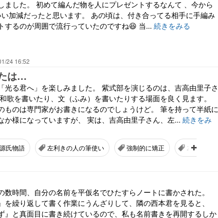
しました。 初めて編んだ物を人にプレゼントするなんて 、今から
 いい加減だったと思います。 あの頃は、付き合ってる相手に手編み
するのが周囲で流行っていたのですね😆 当...
続きをみる
01/24 16:52
たは…
「光る君へ」を楽しみました。 紫式部を演じるのは、吉高由里子
、和歌を書いたり、文（ふみ）を書いたりする場面を良く見ます。
のものは専門家がお書きになるのでしょうけど。 筆を持って半紙
か様になっていますが、 実は、吉高由里子さん、左...
続きをみ
源氏物語
左利きの人の筆使い
強制的に矯正
左利きに
の数時間、自分の名前を平仮名でひたすらノートに書かされた。
』を繰り返して書く作業にうんざりして、隣の西本君を見ると、
ず』と真面目に書き続けているので、私も名前書きを再開するしか