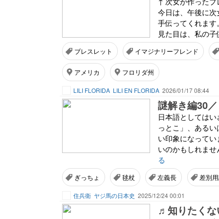
↑ 次女が作った
今日は、午後に次
手伝ってくれます
見た目は、私の子
ブレスレット
イマジナリーフレンド
アメリカ
フロリダ州
LILI FLORIDA
LILI EN FLORIDA
2026/01/17 08:44
謎解き編30
日本語としてはい
っとこ」、あるい
い印象になってい
いのかもしれません
る
ぎっちょ
毬杖
左義長
差別用
住兵衛
ヤジ馬の日本史
2025/12/24 00:01
♬知りたくな