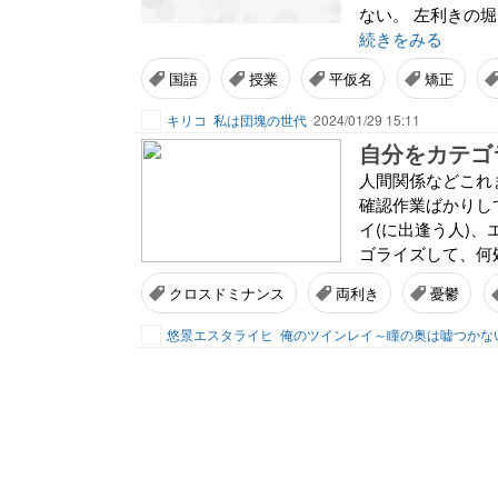
ない。 左利きの
続きをみる
国語
授業
平仮名
矯正
キリコ
私は団塊の世代
2024/01/29 15:11
自分をカテゴ
人間関係などこれ
確認作業ばかりし
イ(に出逢う人)、
ゴライズして、何処
クロスドミナンス
両利き
憂鬱
悠景エスタライヒ