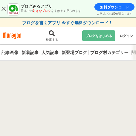
ブログみるアプリ
無料ダウンロード
日本中の
好きなブログ
をすばやく見られます
ムラゴンとはIDが異なります
ブログを書くアプリ 今すぐ無料ダウンロード！
ブログをはじめる
ログイン
検索する
記事画像
新着記事
人気記事
新登場ブログ
ブログ村カテゴリー
閲