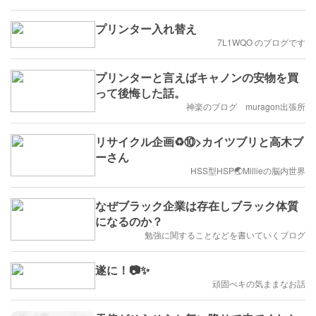
プリンター入れ替え
7L1WQO のブログです
プリンターと言えばキャノンの安物を買
って後悔した話。
神楽のブログ muragon出張所
リサイクル企画♻️⑩>カイツブリと高木ブ
ーさん
HSS型HSP🌏Millieの脳内世界
なぜブラック企業は存在しブラック体質
になるのか？
勉強に関することなどを書いていくブログ
遂に！📷✨
頑固ぺキの気ままなお話