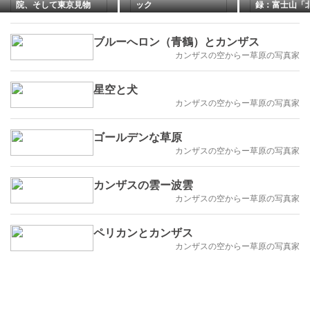
院、そして東京見物
ック
録：富士山「
を魅了した四
景」
ブルーへロン（青鶴）とカンザス
カンザスの空からー草原の写真家
星空と犬
カンザスの空からー草原の写真家
ゴールデンな草原
カンザスの空からー草原の写真家
カンザスの雲ー波雲
カンザスの空からー草原の写真家
ペリカンとカンザス
カンザスの空からー草原の写真家