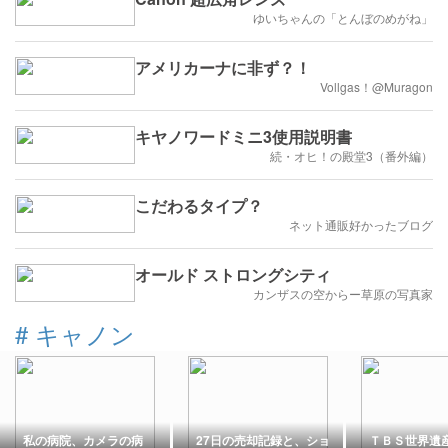
ゆいちゃんの「とんぼのめがね」
アメリカーナに非ず？！
Vollgas！@Muragon
キヤノワードミニ3使用説明書
続・オヒ！の殿堂3（番外編）
こだわるタイプ？
ネット通販好かったブログ
オールド ストロングシティ
カンザスの空からー草原の写真家
#
キャノン
私の病院、カメラの病
27日の売却記録と、ショ
ＴＢＳ世界遺