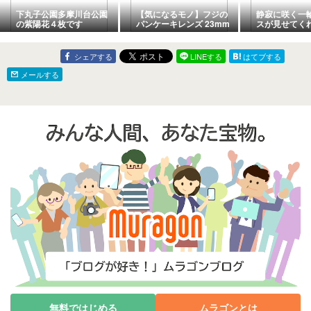
下丸子公園多摩川台公園
【気になるモノ】フジの
静寂に咲く一
の紫陽花４枚です
パンケーキレンズ 23mm
スが見せてく
だったり、27mmだった
り... #02
シェアする
LINEする
はてブする
メールする
無料ではじめる
ムラゴンとは