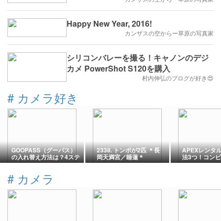
Happy New Year, 2016!
カンザスの空からー草原の写真家
シリコンバレーを撮る！キャノンのデジ
カメ PowerShot S120を購入
村内伸弘のブログが好き😍
#
カメラ好き
GOOPASS（グーパス）
2338. トンボが2匹 ＊長
APEXレンタ
の入れ替え方法は？4ステ
岡天満宮／睡蓮＊
法3つ！コン
ップと送料
料と手順
#
カメラ