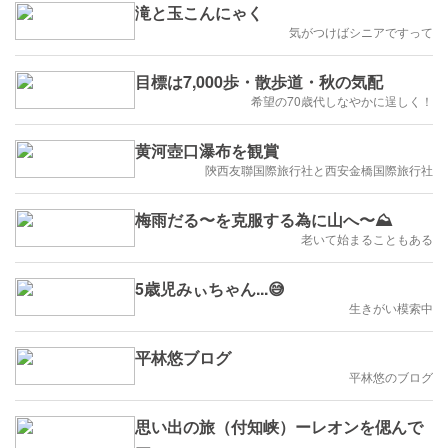
滝と玉こんにゃく
気がつけばシニアですって
目標は7,000歩・散歩道・秋の気配
希望の70歳代しなやかに逞しく！
黄河壺口瀑布を観賞
陝西友聯国際旅行社と西安金橋国際旅行社
梅雨だる〜を克服する為に山へ〜⛰️
老いて始まることもある
5歳児みぃちゃん...😅
生きがい模索中
平林悠ブログ
平林悠のブログ
思い出の旅（付知峡）ーレオンを偲んで