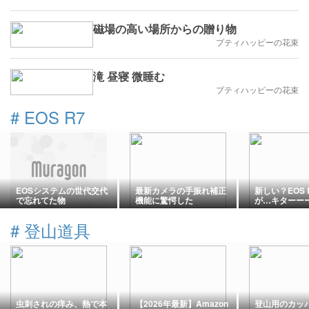
磁場の高い場所からの贈り物
プティハッピーの花束
滝 昼寝 微睡む
プティハッピーの花束
#
EOS R7
EOSシステムの世代交代
最新カメラの手振れ補正
新しい？EOS 
で忘れてた物
機能に驚愕した
が…キターー
#
登山道具
虫刺されの痒み、熱で本
【2026年最新】Amazon
登山用のカッ