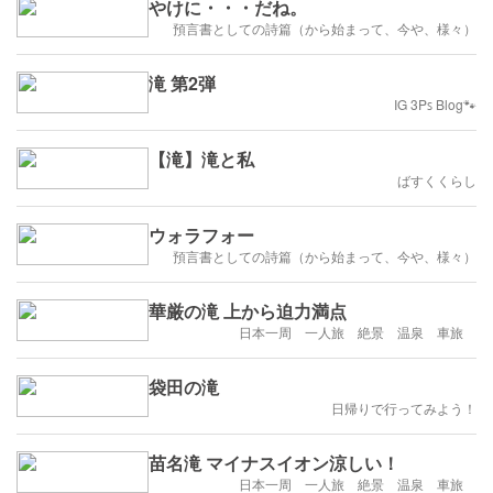
やけに・・・だね。
預言書としての詩篇（から始まって、今や、様々）
滝 第2弾
IG 3Pꜱ Blog🐾
【滝】滝と私
ばすくくらし
ウォラフォー
預言書としての詩篇（から始まって、今や、様々）
華厳の滝 上から迫力満点
日本一周 一人旅 絶景 温泉 車旅
袋田の滝
日帰りで行ってみよう！
苗名滝 マイナスイオン涼しい！
日本一周 一人旅 絶景 温泉 車旅