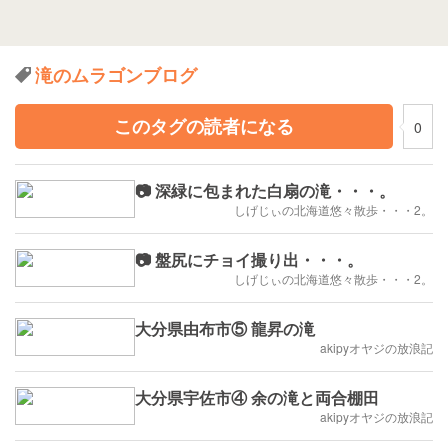
滝のムラゴンブログ
このタグの読者になる
0
📷 深緑に包まれた白扇の滝・・・。
しげじぃの北海道悠々散歩・・・2。
📷 盤尻にチョイ撮り出・・・。
しげじぃの北海道悠々散歩・・・2。
大分県由布市⑤ 龍昇の滝
akipyオヤジの放浪記
大分県宇佐市④ 余の滝と両合棚田
akipyオヤジの放浪記