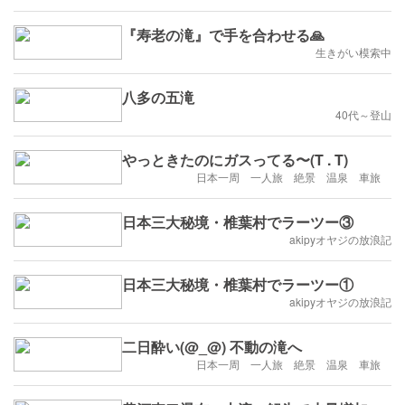
『寿老の滝』で手を合わせる🙏
生きがい模索中
八多の五滝
40代～登山
やっときたのにガスってる〜(T . T)
日本一周 一人旅 絶景 温泉 車旅
日本三大秘境・椎葉村でラーツー③
akipyオヤジの放浪記
日本三大秘境・椎葉村でラーツー①
akipyオヤジの放浪記
二日酔い(@_@) 不動の滝へ
日本一周 一人旅 絶景 温泉 車旅