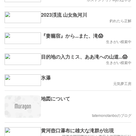
2023渓流 山女魚河川
釣れたら正解
『妻籠宿』から...また、滝😱
生きがい模索中
目的地の入力ミス、ああ滝への山道...😱
生きがい模索中
氷瀑
元気夢工房
地図について
tatemonotanboのブログ
黄河壺口瀑布に雄大な滝群が出現