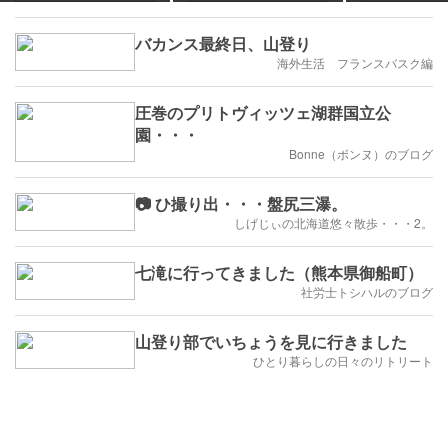
デカプーと行く21度のひ
少ないと感じる・・。
んやり涼感ハイキング
バカンス最終日、山登り
海外生活 フランスバスク編
圧巻のプリトヴィッツェ湖群国立公
園・・・
Bonne（ボンヌ）のブログ
📷 ひ撮り出・・・盤尻三瀑。
しげじぃの北海道悠々散歩・・・2。
七滝に行ってきました（熊本県御船町）
社労士トシハルのブログ
山登り部でいちょうを見に行きました
ひとり暮らしの日々のリトリート