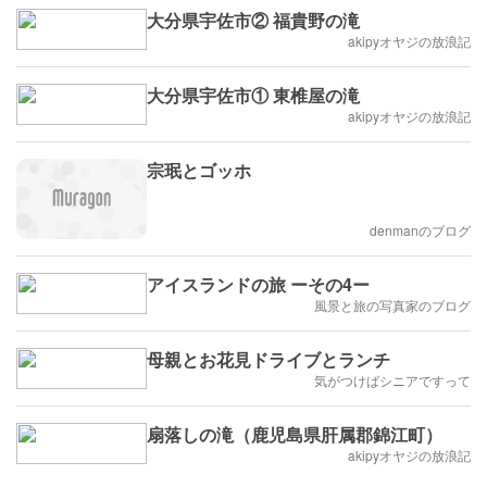
大分県宇佐市② 福貴野の滝
akipyオヤジの放浪記
大分県宇佐市① 東椎屋の滝
akipyオヤジの放浪記
宗珉とゴッホ
denmanのブログ
アイスランドの旅 ーその4ー
風景と旅の写真家のブログ
母親とお花見ドライブとランチ
気がつけばシニアですって
扇落しの滝（鹿児島県肝属郡錦江町）
akipyオヤジの放浪記