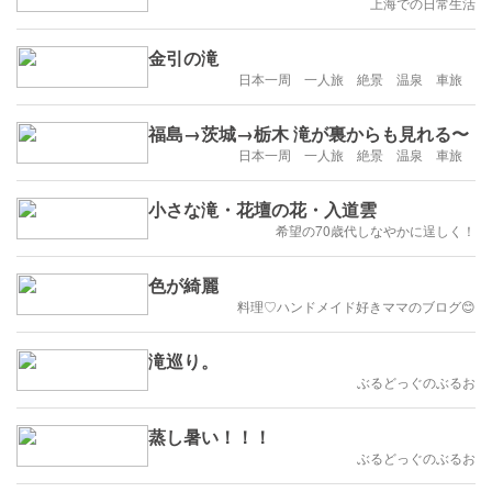
上海での日常生活
金引の滝
日本一周 一人旅 絶景 温泉 車旅
福島→茨城→栃木 滝が裏からも見れる〜
日本一周 一人旅 絶景 温泉 車旅
小さな滝・花壇の花・入道雲
希望の70歳代しなやかに逞しく！
色が綺麗
料理♡ハンドメイド好きママのブログ😊
滝巡り。
ぶるどっぐのぶるお
蒸し暑い！！！
ぶるどっぐのぶるお