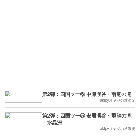
第2弾：四国ツー⑥ 中津渓谷・雨竜の滝
akipyオヤジの放浪記
第2弾：四国ツー⑤ 安居渓谷・飛龍の滝
～水晶淵
akipyオヤジの放浪記