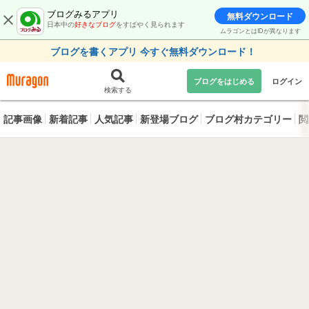
ブログみるアプリ
無料ダウンロード
日本中の
好きなブログ
をすばやく見られます
ムラゴンとはIDが異なります
ブログを書くアプリ 今すぐ無料ダウンロード！
ブログをはじめる
ログイン
検索する
記事画像
新着記事
人気記事
新登場ブログ
ブログ村カテゴリー
閲