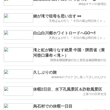
akipyオヤジの放浪記
姥が滝で祖母を思い出す 👀
天然ばぁが行く『 今日の風は明日吹く♬ 』
白山白川郷ホワイトロードへGO〜❗️
天然ばぁが行く『 今日の風は明日吹く♬ 』
滝と虹が織りなす絶景 中国・陝西省（黄
河壺口瀑布＜滝＞）
陝西友聯国際旅行社と西安金橋国際旅行社
久しぶりの旅
wrawraのブログ 少し焦って少しのんびり
休暇2日目、水下孔風景区＆詐欺風景区
上海での日常生活
烏石村での休暇一日目