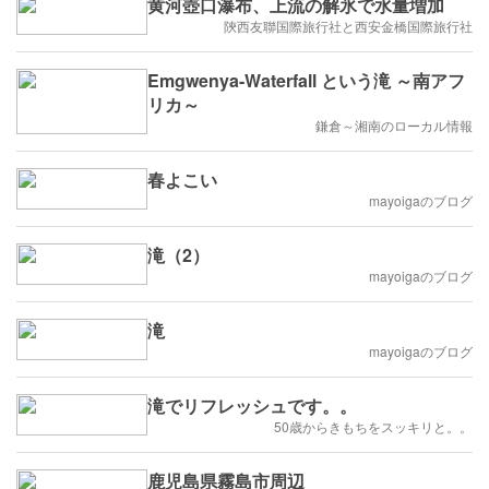
黄河壺口瀑布、上流の解氷で水量増加
陝西友聯国際旅行社と西安金橋国際旅行社
Emgwenya-Waterfall という滝 ～南アフ
リカ～
鎌倉～湘南のローカル情報
春よこい
mayoigaのブログ
滝（2）
mayoigaのブログ
滝
mayoigaのブログ
滝でリフレッシュです。。
50歳からきもちをスッキリと。。
鹿児島県霧島市周辺