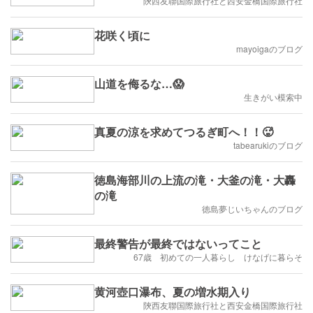
陝西友聯国際旅行社と西安金橋国際旅行社
花咲く頃に
mayoigaのブログ
山道を侮るな…😱
生きがい模索中
真夏の涼を求めてつるぎ町へ！！🥵
tabearukiのブログ
徳島海部川の上流の滝・大釜の滝・大轟
の滝
徳島夢じいちゃんのブログ
最終警告が最終ではないってこと
67歳 初めての一人暮らし けなげに暮らそ
黄河壺口瀑布、夏の増水期入り
陝西友聯国際旅行社と西安金橋国際旅行社