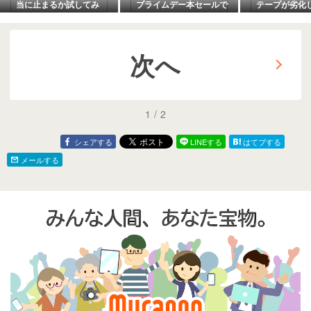
当に止まるか試してみ
プライムデー本セールで
テープが劣化
た！
釣具・アウトドア用品を
り直した
賢くお得に買う方法
次へ
1
/
2
シェアする
LINEする
はてブする
メールする