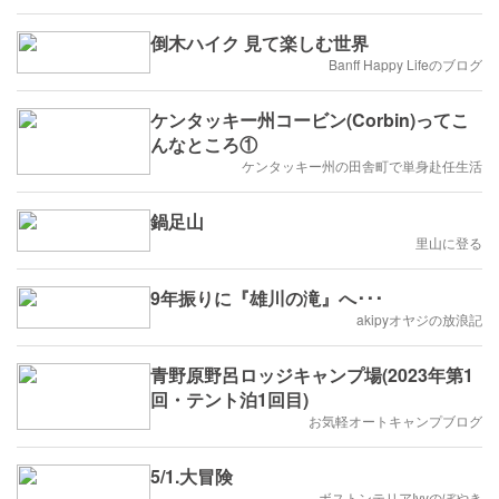
倒木ハイク 見て楽しむ世界
Banff Happy Lifeのブログ
ケンタッキー州コービン(Corbin)ってこ
んなところ①
ケンタッキー州の田舎町で単身赴任生活
鍋足山
里山に登る
9年振りに『雄川の滝』へ･･･
akipyオヤジの放浪記
青野原野呂ロッジキャンプ場(2023年第1
回・テント泊1回目)
お気軽オートキャンプブログ
5/1.大冒険
ボストンテリアIvyのぼやき