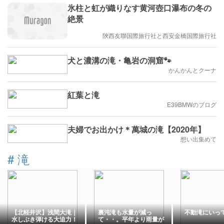
氷柱と虹が織りなす黄河壺口瀑布の冬の
絶景
陝西友聯国際旅行社と西安金橋国際旅行社
犬と濃溝の滝・亀岩の洞窟🐾
かんかんとクーナ
紅葉と滝
E39BMWのブログ
夫婦でお出かけ＊萬城の滝【2020年】
想い出集めて
#
滝
【北軽井沢】浅間大滝｜
裏沌滝も水量が減っ
不動滝にいっ
水しぶき弾ける大迫力！
て・・。平年より雨量が