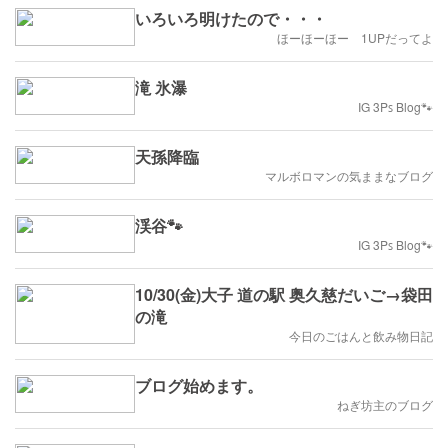
いろいろ明けたので・・・
ほーほーほー 1UPだってよ
滝 氷瀑
IG 3Pꜱ Blog🐾
天孫降臨
マルボロマンの気ままなブログ
渓谷🐾
IG 3Pꜱ Blog🐾
10/30(金)大子 道の駅 奥久慈だいご→袋田
の滝
今日のごはんと飲み物日記
ブログ始めます。
ねぎ坊主のブログ