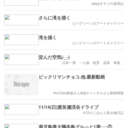
akipyオヤジの放浪記
さらに滝を描く
ビバグリーンのアートギャラリー
滝を描く
ビバグリーンのアートギャラリー
淀んだ空気(-_-)
日本一周 一人旅 絶景 温泉 車旅
ビックリマンチョコ.他.最新動画
YouTube家族さん&他チャンネルさん動画情報
11/14(日)渡良瀬渓谷ドライブ
今日のごはんと飲み物日記
鹿児島県大隅半島グルっと1周･･･②