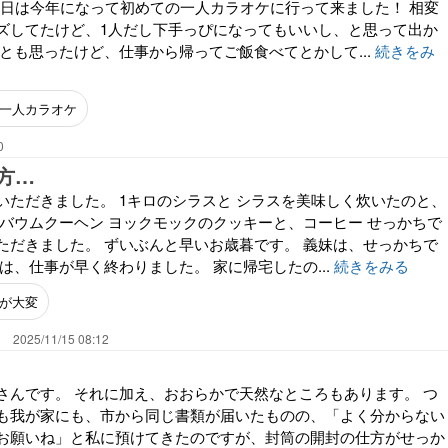
 昨日は今年になって初めての一人カラオケに行って来ました！ 相変
ズしてたけど、1人だし下手っぴになってもいいし、と思って出か
とも思ったけど、仕事から帰ってご飯食べてとかして...
続きをみ
一人カラオケ
0
方…
いただきました。 1キロのシラスと シラスを美味しく炊いたのと、
のバウムクーヘン ヨックモックのクッキーと、コーヒー せっかちで
ただきました。 ずいぶんと早いお歳暮です。 義妹は、せっかちで
は、仕事が早く終わりました。 家に帰宅したの...
続きをみる
が大変
。
2025/11/15 08:12
さんです。 それに加え、おおらかで天然なところもあります。 つ
も我が家にも、市から同じ書類が届いたものの、「よく分からない
お願いね」と私に預けてきたのですが、封筒の開封の仕方がせっか