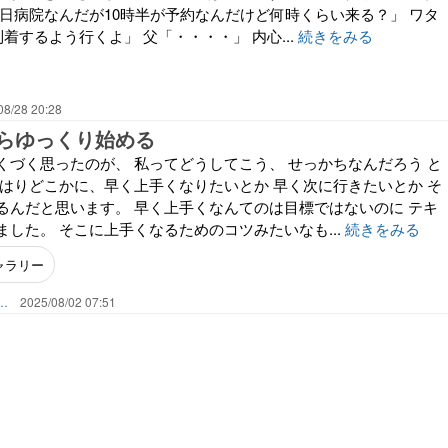
明日病院なんだが10時半が予約なんだけど何時くらい来る？」 ワタ
到着するよう行くよ」 父「・・・・」 内心...
続きをみる
08/28 20:28
らゆっくり始める
くづく思ったのが、 私ってどうしてこう、 せっかちなんだろう と
やはりどこかに、早く上手くなりたいとか 早く次に行きたいとか そ
るんだと思います。 早く上手くなんてのは目標ではないのに テキ
した。 そこに上手くなるためのコツみたいなも...
続きをみる
ャラリー
し～子宮体がんと夫のうつと人生のかたち
2025/08/02 07:51