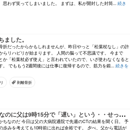
、思わず笑ってしまいました。 まずは、私が開封した封筒...
続き
ちました。
骨折だったからかもしれませんが、昨日やっと「松葉杖なし」の許
日からリハビリが始まります。 人間の脳って不思議です。 今まで
とか「松葉杖必ず使え」と言われていたので、いざ使わなくなると
。 でももう2週間後には仕事に復帰するので、筋力を鍛...
続きを
リ
剥離骨折
予
約は10時半なのに父は9時15分で「遅い」という・・せっかち実父90歳劇場（笑）
かちなのだ 今日は父の大病院通院で先週のCTの結果を聞く日。 予
人の歩みを考えても10時前に出れば余裕です。 夕べ、父から電話が