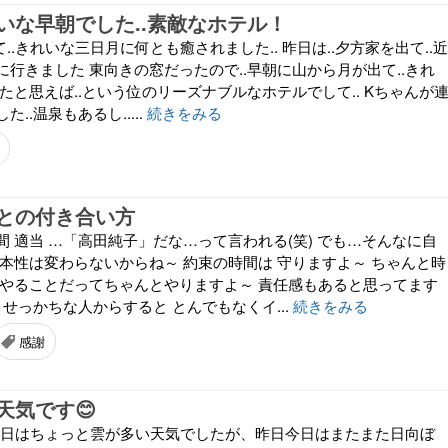
いな早朝でした..素敵なホテル！
..きれいな三日月に何とも癒されました.. 昨日は..夕方家を出て..近
行きました 東向きの窓だったので..早朝に山から月が出て..きれ
たと思えば..という位のリーズナブルなホテルでして.. Kちゃんが
..温泉もあるし.....
続きをみる
との付き合い方
 適当 …「高田純子」だな…って言われる(笑) でも…そんなに自
 本性は変わらないからね～ 約束の時間は 守りますよ～ ちゃんと時
 やることだってちゃんとやりますよ～ 責任感もあると思ってます
 せっかちな人からすると とんでもなくイ...
続きをみる
感謝
天気です😊
木曜日はちょっと雲が多い天気でしたが、昨日今日はまたまた日向ぼ