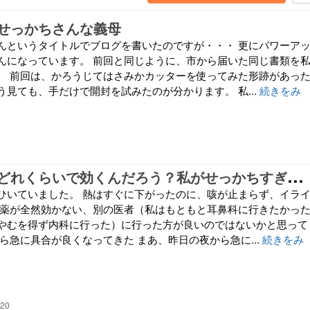
せっかちさんな義母
んというタイトルでブログを書いたのですが・・・ 更にパワーア
んになっています。 前回と同じように、市から届いた同じ書類を
。 前回は、かろうじてはさみかカッターを使ってみた形跡があっ
見ても、手だけで開封を試みたのが分かります。 私...
続きをみ
薬
って飲んでどれくらいで効くんだろう？私がせっかちすぎるのかな…
ひいていました。 熱はすぐに下がったのに、咳が止まらず、イラ
 薬が全然効かない、別の医者（私はもともと耳鼻科に行きたかっ
やむを得ず内科に行った）に行った方が良いのではないかと思って
ら急に具合が良くなってきた まあ、昨日の夜から急に...
続きをみ
:20