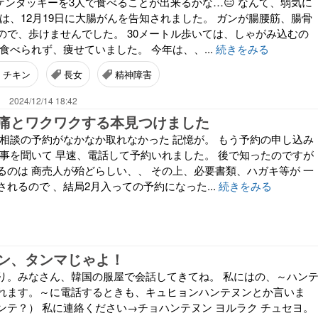
ケンタッキーを3人で食べることが出来るかな…😑 なんて、弱気に
は、12月19日に大腸がんを告知されました。 ガンが腸腰筋、腸骨
ので、歩けませんでした。 30メートル歩いては、しゃがみ込むの
食べられず、痩せていました。 今年は、、...
続きをみる
チキン
長女
精神障害
。
2024/12/14 18:42
痛とワクワクする本見つけました
 相談の予約がなかなか取れなかった 記憶が。 もう予約の申し込み
う事を聞いて 早速、電話して予約いれました。 後で知ったのですが
るのは 商売人が殆どらしい、、 その上、必要書類、ハガキ等が 一
れるので 、結局2月入っての予約になった...
続きをみる
ン、タンマじゃよ！
り。みなさん、韓国の服屋で会話してきてね。 私にはの、～ハン
れます。～に電話するときも、キュヒョンハンテヌンとか言いま
ンテ？） 私に連絡ください→チョハンテヌン ヨルラク チュセヨ。