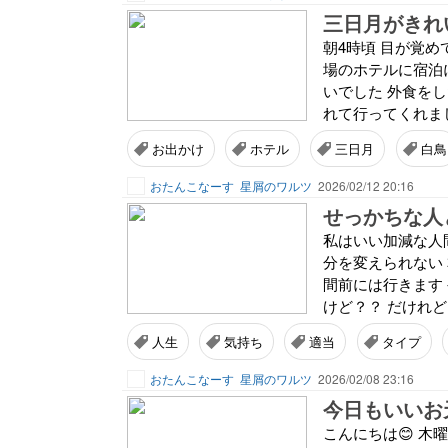
三日月がきれ
朝4時頃 目が覚めて
場のホテルに宿泊に
いでした 外食をし
れて行ってくれました
お出かけ
ホテル
三日月
白鳥
おたんこなーす
星屑のワルツ
2026/02/12 20:16
せっかちな人
私はいい加減な人間
分を変えられない
間前には行きます
けど？？ だけれど
人生
気持ち
適当
タイプ
おたんこなーす
星屑のワルツ
2026/02/08 23:16
今日もいいお
こんにちは😊 