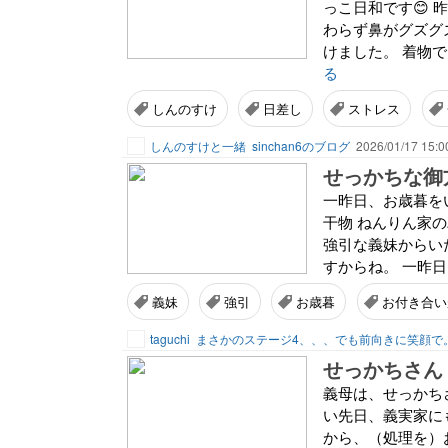
っこ日和です😊
わらず鼻がグズグ
けました。 着物で
る
しんのすけ
日差し
ストレス
しんのすけと一緒
sinchan6のブログ
2026/01/17 15:0
せっかちな御
一昨日、お歳暮を
干物 ねんりん家
強引な義妹からい
すからね。 一昨日
義妹
強引
お歳暮
お付き合い
taguchi
まさかのステージ4、、、でも前向きに笑顔で
せっかちさん
義母は、せっかち
い先日、義実家に
から、（処理を）