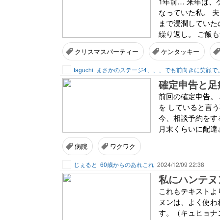
1年前… 来年は、
なっていた私。 夫
まで浸潤していた
繰り返し。 ご飯も
クリスマスパーティー
ケンタッキー
taguchi
まさかのステージ4、、、でも前向きに笑顔で
確定申告と足
前回の確定申告。
を していると言
今、相談予約をす
月末くらいに配達さ
病院
ワクワク
じぇると
60歳からのあれこれ
2024/12/09 22:38
私にハンテヌ
これもテキストよ
ヌンは、よく使わ
す。（キュヒョナ