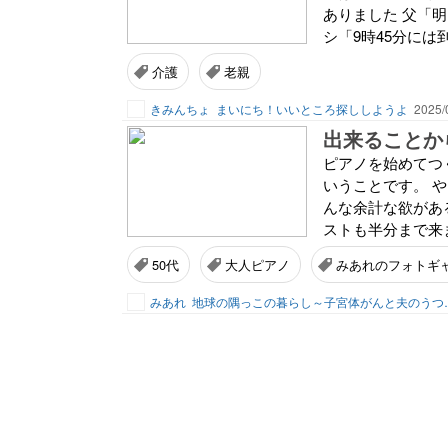
ありました 父「
シ「9時45分には
介護
老親
きみんちょ
まいにち！いいところ探ししようよ
2025/
出来ることか
ピアノを始めてつ
いうことです。 
んな余計な欲があ
ストも半分まで来ま
50代
大人ピアノ
みあれのフォトギ
みあれ
地球の隅っこの暮ら