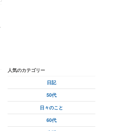
ッ
私
た
人気のカテゴリー
イ
日記
た
50代
日々のこと
60代