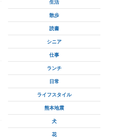
生活
散歩
連
読書
シニア
仕事
ランチ
日常
ライフスタイル
熊本地震
犬
花