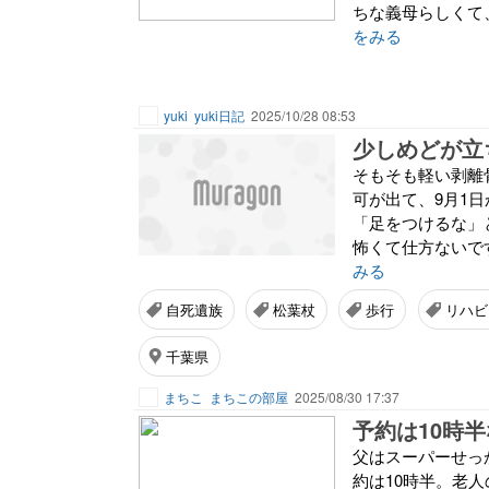
ちな義母らしくて
をみる
yuki
yuki日記
2025/10/28 08:53
少しめどが立
そもそも軽い剥離
可が出て、9月1
「足をつけるな」
怖くて仕方ないです
みる
自死遺族
松葉杖
歩行
リハビ
千葉県
まちこ
まちこの部屋
2025/08/30 17:37
父はスーパーせっ
約は10時半。老