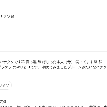
ナクソ😅
ハナクソです🤣 真っ黒 😳 ほじった本人（母） 笑ってます😂 私
 ゲラゲラ のやりとりです。 初めてみましたプルーンみたいなハナク
ナクソ
の3
けないで、甘いプルーンを食べながらいただきました。 甘酒に、