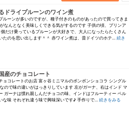
るドライプルーンのワイン煮
プルーンが多いのですが、種子付きのものがあったので買ってきま
方がなんとなく美味しくできる気がするのです 子供の頃、プリンア
1個だけ乗っているプルーンが大好きで、大人になったらたくさん
いたのを思い出します＾＾ 赤ワイン煮は、昔ドイツのホテ...
続き
国産のチョコレート
チョコレートのお店 富ヶ谷ミニマルのボンボンショコラ シングル
別なので味の違いがはっきりしています 左がガーナ、右はインド マ
ー ガーナは慣れ親しんだチョコの味、インドはフルーティー ペル
な味 それぞれ違う味で興味深いです♪ 手作りで...
続きをみる