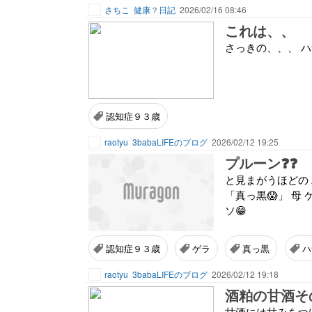
さちこ
健康？日記
2026/02/16 08:46
これは、、
さっきの、、、 ハ
認知症９３歳
raotyu
3babaLIFEのブログ
2026/02/12 19:25
プルーン❓❓
と見まがうほどの 
「真っ黒😱」 母
ソ😁
認知症９３歳
ゲラ
真っ黒
ハ
raotyu
3babaLIFEのブログ
2026/02/12 19:18
酒粕の甘酒そ
甘酒には甘みをつ