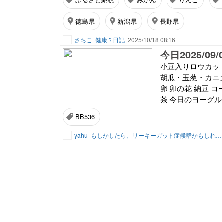
徳島県
新潟県
長野県
さちこ
健康？日記
2025/10/18 08:16
今日2025/
小豆入りロウカッ
胡瓜・玉葱・カニ
卵 卯の花 納豆 コーヒー
茶 今日のヨーグルト
BB536
yahu
もしかしたら、リーキーガット症候群かもしれないお婆ちゃんの食事