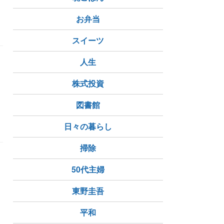
お弁当
スイーツ
人生
）
株式投資
図書館
日々の暮らし
掃除
50代主婦
東野圭吾
平和