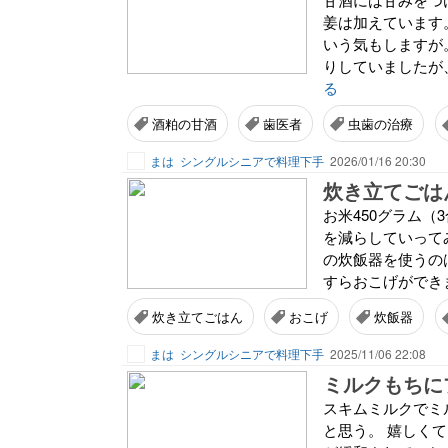
姜は加えています
いう気もしますが
りしていましたが、
る
酒粕の甘酒
歯医者
虫歯の治療
まは
シングルシニアで料理下手
2026/01/16 20:30
炊き立てごは
お米450グラム（
を減らしていって
の炊飯器を使うの
すらおこげができま
炊き立てごはん
おこげ
炊飯器
まは
シングルシニアで料理下手
2025/11/06 22:08
ミルクもちに
スキムミルクでミ
と思う。 嬉しく