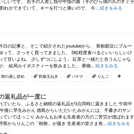
いしいです。 右手の人差し指や中指の腹（手のひら側の爪のすぐ
割れができていて、キーを打つと痛いので、 今...
続きをみる
日の記事と、そこで紹介されたyoutubeから、 骨粗鬆症にプルー
知って、さっそく買ってきました。 5粒程度食べるといいらしいけ
って甘いよね。 少しずつにしよう。 紅茶と一緒だと合うんじゃな
、 結局ルイボスティーを飲みました。 果物...
続きをみる
と卵の蒸し炒め
乾燥玉ねぎ
バナナ
りんご
電気
の返礼品が一度に
れていたら、ふるさと納税の返礼品が3点同時に届きました 午前中
 午後に早生みかん 徳島からいただいたみかんには、手書きのサン
っていてほっこり みかんもお米も生産者の方のご苦労が偲ばれま
県からりんごの「秋映」が届き 生産者の皆さま有...
続きをみる
お米