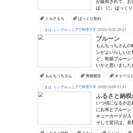
が緩和されて、お
ば） に、ぱっくり
ミルクもち
ぱっくり割れ
まは
シングルシニアで料理下手
2025/10/30 20:21
プルーン
もんちっちさんの昨
ンがよいらしいと
ど、乾燥プルーン
いかと思いましたが
もんちっちさん
骨粗鬆症
キャベツ
まは
シングルシニアで料理下手
2025/10/29 21:41
ふるさと納税
いつ頃になるか忘
にお米とプルーン
キューカードが入
そして翌日は、長野
ふるさと納税
みかん
りんご