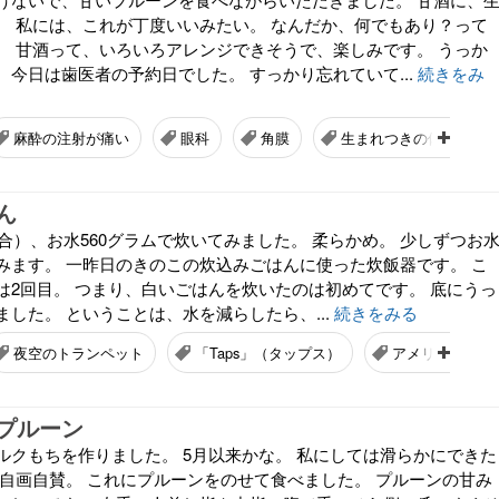
。 私には、これが丁度いいみたい。 なんだか、何でもあり？って
。 甘酒って、いろいろアレンジできそうで、楽しみです。 うっか
今日は歯医者の予約日でした。 すっかり忘れていて...
続きをみ
麻酔の注射が痛い
眼科
角膜
生まれつきの体質
ん
3合）、お水560グラムで炊いてみました。 柔らかめ。 少しずつお
みます。 一昨日のきのこの炊込みごはんに使った炊飯器です。 こ
は2回目。 つまり、白いごはんを炊いたのは初めてです。 底にうっ
した。 ということは、水を減らしたら、...
続きをみる
夜空のトランペット
「Taps」（タップス）
アメリカ軍の葬
プルーン
ルクもちを作りました。 5月以来かな。 私にしては滑らかにできた
て自画自賛。 これにプルーンをのせて食べました。 プルーンの甘み