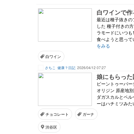
白ワインで作
最近は種子抜きの
した 種子付きの
ラモードにいつも
食べようと思って
をみる
白ワイン
さちこ
健康？日記
2026/04/12 07:27
娘にもらった
ビーントゥーバー
オリジン 原産地
ダガスカルとペル
ーはハチミツみたい
チョコレート
ガーナ
渋谷区