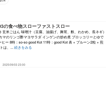
09/03の食べ物スローファストスロー
ト玄米ごはん 味噌汁（豆腐、油揚げ、舞茸、麩、わかめ、長ネギ
カマのリンゴ酢マヨサラダ インゲンの炒め煮 ブロッコリーとゆで
 8時：so-so good Kot 11時：good Kot 表 + プルーン2粒 + 煎
は、...
続きをみる
2025/09/03 23:00