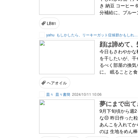
き 納豆 コーヒー 6
分補給に、プルーン
LB81
yahu
もしかしたら、リーキーガット症候群かもしれないお婆ちゃんの食事
顔は諦めて、
今日もさわやかな
を干したいが、干
るべく部屋の換気
に。 眠ることと食
ヘアオイル
皿々
皿々書簡
2024/10/11 10:06
夢にまで出てき
9月下旬頃から週
な😔 昨日作った
あんこを入れてか
のは 生地をめん棒