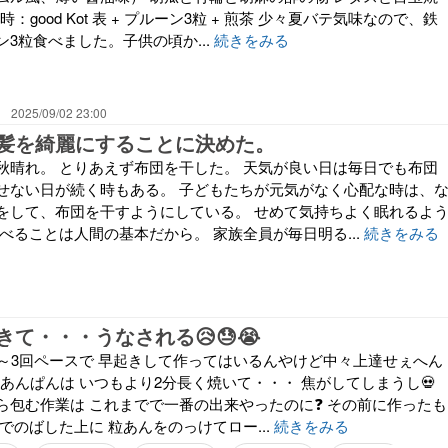
時：good Kot 表 + プルーン3粒 + 煎茶 少々夏バテ気味なので、鉄
3粒食べました。子供の頃か...
続きをみる
2025/09/02 23:00
髪を綺麗にすることに決めた。
秋晴れ。 とりあえず布団を干した。 天気が良い日は毎日でも布団
せない日が続く時もある。 子どもたちが元気がなく心配な時は、
をして、布団を干すようにしている。 せめて気持ちよく眠れるよ
べることは人間の基本だから。 家族全員が毎日明る...
続きをみる
て・・・うなされる😥😓😭
2～3回ペースで 早起きして作ってはいるんやけど中々上達せぇへん
粒あんぱんは いつもより2分長く焼いて・・・ 焦がしてしまうし💀
ら包む作業は これまでで一番の出来やったのに❓ その前に作ったも
でのばした上に 粒あんをのっけてロー...
続きをみる