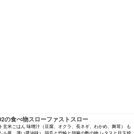
09/02の食べ物スローファストスロー
ト玄米ごはん 味噌汁（豆腐、オクラ、長ネギ、わかめ、舞茸） も
ムル風、薄い醤油味） 胡瓜と竹輪と胡麻の酢の物 レタスと目玉焼