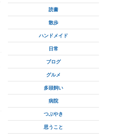
読書
散歩
ハンドメイド
ヒアルロン酸の目薬
日常
ブログ
水
グルメ
多頭飼い
儀で演奏される曲
Claude
ＡＩ
病院
つぶやき
思うこと