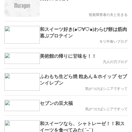
視覚障害者の夫と生きる
和スイーツ好き(๑♡∀♡๑)わらび餅は筋肉
喜ぶプロテイン
モリ中食いブログ
美術館の帰りに甘味を！！
凡人の刃ブログ
ふわもち生どら焼 粒あん＆ホイップ セブ
ンイレブン
気がつけばシニアですって
セブンの豆大福
気がつけばシニアですって
和スイーツなら、シャトレーゼ！！和ス
イーツを食べてみた( ¯−¯ )