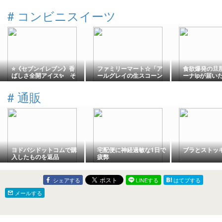
#
コンビニスイーツ
⭐《セブンイレブン》香
ファミリーマート☆「ア
食欲爆発の旦
ばしさ全開アイス✨ そ
ールグレイの生スコーン
ーナipが届い
して夢の「たぬきケー
クロワッサン（ホワイト
キ」
チョコチップ入り）」♪
#
通販
ヨドバシドットコムで購
宅配便に神経過敏な1日で
ブラとストッ
入したものを返品
疲弊
シェアする
LINEする
はてブする
メールする