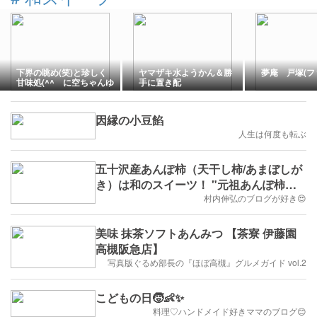
下界の眺め(笑)と珍しく
ヤマザキ水ようかん＆勝
夢庵 戸塚(フ
甘味処(^^ゞに空ちゃんゆ
手に置き配
ずちゃん♪
因縁の小豆餡
人生は何度も転ぶ
五十沢産あんぽ柿（天干し柿/あまぼしが
き）は和のスイーツ！ "元祖あんぽ柿の
里" 福島県伊達市のふるさと納税返礼品
村内伸弘のブログが好き😍
美味 抹茶ソフトあんみつ 【茶寮 伊藤園
高槻阪急店】
写真版ぐるめ部長の『ほぼ高槻』グルメガイド vol.2
こどもの日🧒👶✨
料理♡ハンドメイド好きママのブログ😊