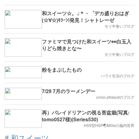
和スイーツ☆。.:＊・゜デカ盛りおはぎ
(☆∀☆)ｷﾗｰﾝ!発見！シャトレーゼ
モリ中食いブログ
ファミマで見つけた和スイーツ👀白玉入
りどら焼きとな〜
モリ中食いブログ
粉をまぶしたもの
ハワイ生活のブログ
7/29 7月のラーメンデー
unico-ptrasudのブログ
再）パレイドリアンの視る苔盆栽(写真:
tomo0527様)(Series530)
HSS型HSP🌏Millieの脳内世界
#
和スイーツ