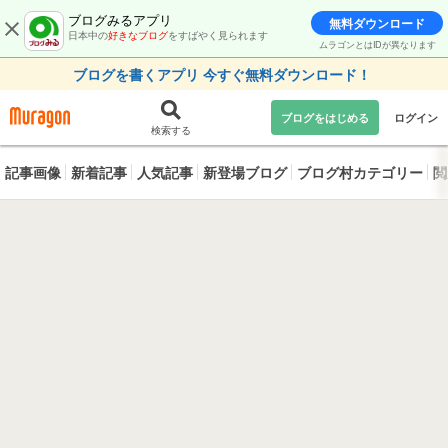
ブログみるアプリ
無料ダウンロード
日本中の
好きなブログ
をすばやく見られます
ムラゴンとはIDが異なります
ブログを書くアプリ 今すぐ無料ダウンロード！
ブログをはじめる
ログイン
検索する
記事画像
新着記事
人気記事
新登場ブログ
ブログ村カテゴリー
閲