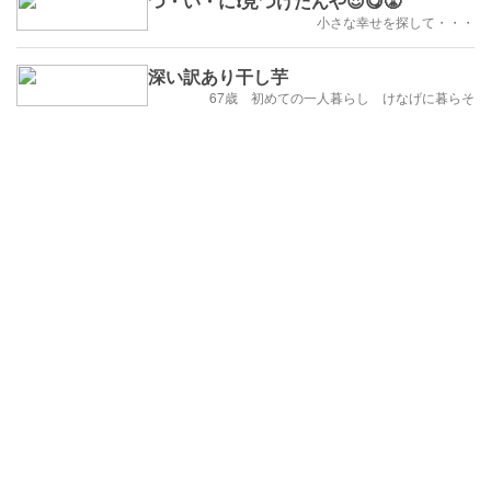
つ・い・に❗見つけたんや😍😋😤
小さな幸せを探して・・・
深い訳あり干し芋
67歳 初めての一人暮らし けなげに暮らそ