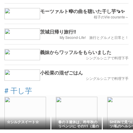
モーツァルト🎼の曲を聴いた干し芋🍠✨
桜子のVie courante～
茨城日帰り旅行‼️
My Second-Life! 旅行とグルメと日常と！
義妹からワッフルをもらいました
シングルシニアで料理下手
小松菜の混ぜごはん
シングルシニアで料理下手
#
干し芋
☆シルクスイート☆
春の３連休は、昨年秋の
SHEINで見つ
リベンジに その11（道の
ツ/私のヘルシ
駅田切の里）
やつ