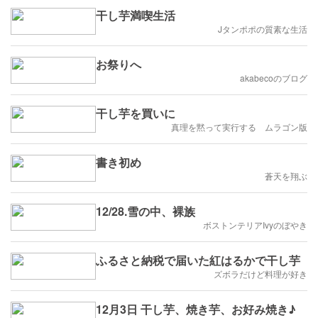
干し芋満喫生活
Jタンポポの質素な生活
お祭りへ
akabecoのブログ
干し芋を買いに
真理を黙って実行する ムラゴン版
書き初め
蒼天を翔ぶ
12/28.雪の中、裸族
ボストンテリアIvyのぼやき
ふるさと納税で届いた紅はるかで干し芋
ズボラだけど料理が好き
12月3日 干し芋、焼き芋、お好み焼き♪