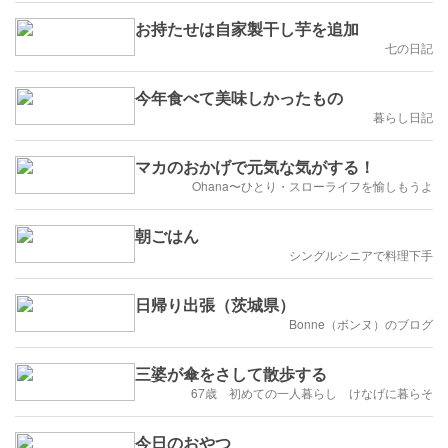
お持たせは自家製干し芋を追加
七の日記
今年食べて美味しかったもの
暮らし日記
マカのおかげで元気な気がする！
Ohana〜ひとり・スローライフを愉しもうよ
朝ごはん
シングルシニアで料理下手
日帰り出張（茨城県）
Bonne（ボンヌ）のブログ
三婆が傘をさして散歩する
67歳 初めての一人暮らし けなげに暮らそ
今日のおやつ