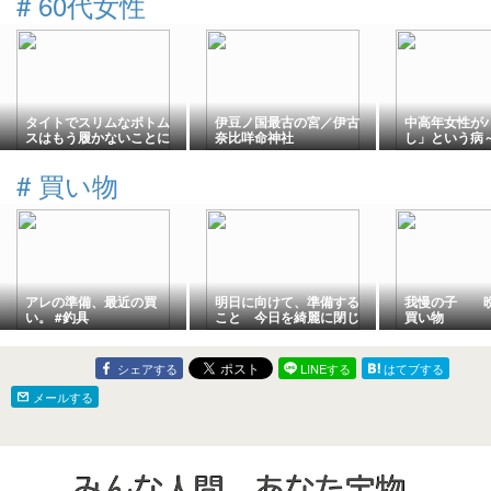
#
60代女性
タイトでスリムなボトム
伊豆ノ国最古の宮／伊古
中高年女性が
スはもう履かないことに
奈比咩命神社
し」という病
しました
拝という宗教
#
買い物
アレの準備、最近の買
明日に向けて、準備する
我慢の子
い。 #釣具
こと 今日を綺麗に閉じ
買い物
ること
シェアする
LINEする
はてブする
メールする