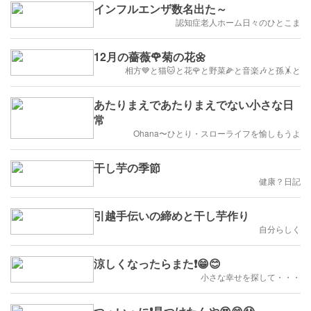
インフルエンザ数名出た～
認知症老人ホーム日々のひとこま
12月の薔薇🌹菊の花🌼
相方💙と猫🐱と花🌹と野菜🌽と音楽🎶と孫🤸と
あたりまえであたりまえでない小さな日
常
Ohana〜ひとり・スローライフを愉しもうよ
干し芋の季節
健康？日記
引越手伝いの締めと干し芋作り
自分らしく
涼しくなったらまた❗😁😊
小さな幸せを探して・・・