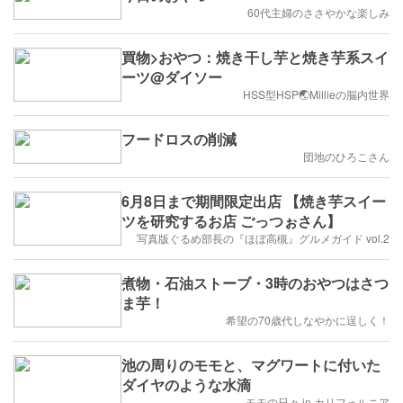
60代主婦のささやかな楽しみ
買物>おやつ：焼き干し芋と焼き芋系スイ
ーツ@ダイソー
HSS型HSP🌏Millieの脳内世界
フードロスの削減
団地のひろこさん
6月8日まで期間限定出店 【焼き芋スイー
ツを研究するお店 ごっつぉさん】
写真版ぐるめ部長の『ほぼ高槻』グルメガイド vol.2
煮物・石油ストーブ・3時のおやつはさつ
ま芋！
希望の70歳代しなやかに逞しく！
池の周りのモモと、マグワートに付いた
ダイヤのような水滴
モモの日々 in カリフォルニア