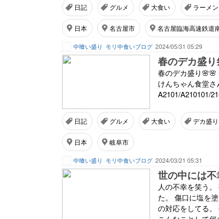
日記
グルメ
大食い
ラーメン
日本
名古屋市
名古屋臨海高速鉄道
中喰い盛り
モリ中食いブログ
2024/05/31 05:29
春のデカ盛り🌸
けんちゃん食堂さん✨ 05
A2101/A21010
日記
グルメ
大食い
デカ盛り
日本
岐阜市
中喰い盛り
モリ中食いブログ
2024/03/21 05:31
世の中には不
人の不幸を笑う。
た。 傷口に塩を
の対応をしてる。
こんなことして何が