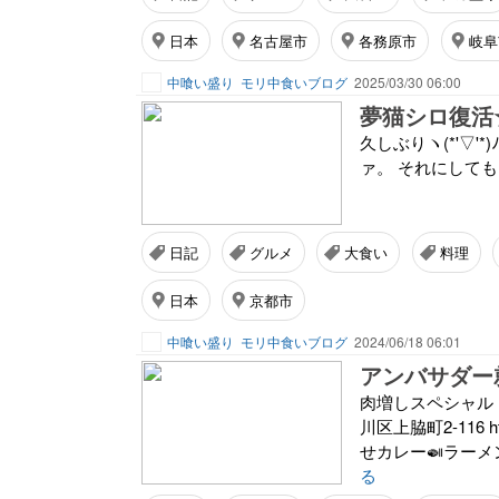
日本
名古屋市
各務原市
岐阜
中喰い盛り
モリ中食いブログ
2025/03/30 06:00
久しぶりヽ(*'▽
ァ。 それにしてもおい
日記
グルメ
大食い
料理
日本
京都市
中喰い盛り
モリ中食いブログ
2024/06/18 06:01
肉増しスペシャル！
川区上脇町2-116 http
せカレー🍛ラーメン
る