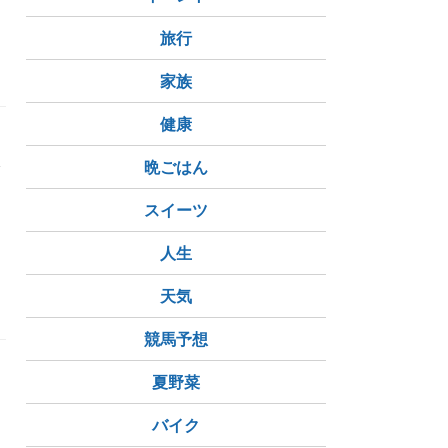
限定
旅行
家族
健康
晩ごはん
スイーツ
人生
天気
競馬予想
夏野菜
バイク