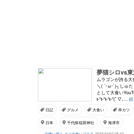
夢猫シロvs東
ムラゴンが誇る大食
＼( ´･ω･`)┐
として大食いYouT
ŧ‹"ŧ‹"ŧ‹"ŧ‹"(ﾟ▽､...
続
日記
グルメ
大食い
串カツ
日本
千代保稲荷神社
海津市
中喰い盛り
モリ中食いブログ
2023/10/07 05:42