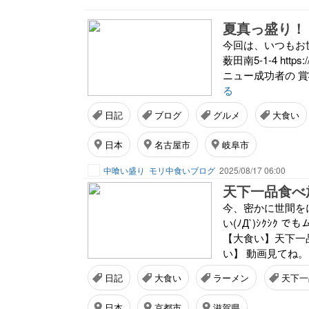
夏真っ盛り！
今回は、いつもお世話
薮田南5-1-4 https
ニュー成功者の 賞
る
日記
ブログ
グルメ
大食い
日本
名古屋市
岐阜市
中喰い盛り
モリ中食いブログ
2025/08/17 06:00
天下一品食べ
今、密かに世間を
い(ﾉД`)ｼｸｼｸ
【大食い】天下一品
い】 動画見てね。
日記
大食い
ラーメン
天下一
日本
京都市
滋賀県