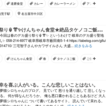
達磨食堂
カレー
カレーラーメン
アンバサダー
南荒子駅
名古屋市中川区
春
のデカ盛り祭り🏮👘✨けんちゃん食堂★絶品タケノコご飯セット
 今回は春のデカ盛り祭り🏮👘✨ というわけで 岐阜のデカ盛り聖地
8-214-6977 岐阜県岐阜市薮田南5-1-4 https://tabelog.com/gifu/
1/21014710/ 三宅智子さんやカワザイルさん 大盛...
続きをみる
けんちゃん食堂
春
タケノコご飯
ご飯
幸を喜ぶ人がいる。こんな悲しいことはない。
 夢猫シロちゃんのブログ。 見ていて 怒りを通り越して 悲しくなっ
塗る。 何が得なんだろうか。 俺も悪口書かれることもあるけど 大人
 夢猫シロちゃんに ついて書いてあるサイト。 読んでいて呆れる。
面白いのだろうか。 俺もこのサイトで...
続きをみる