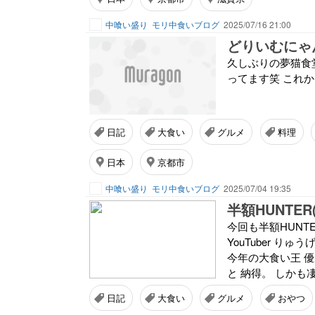
中喰い盛り
モリ中食いブログ
2025/07/16 21:00
どりいむにゃ
久しぶりの夢猫食堂
ってます笑 これ
日記
大食い
グルメ
料理
日本
京都市
中喰い盛り
モリ中食いブログ
2025/07/04 19:35
半額HUNTE
今回も半額HUNTE
YouTuber り
今年の大食い王 優
と 納得。 しかも凄い
日記
大食い
グルメ
おやつ