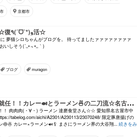
市
京都市
夢猫シロ復活☆復٩(ˊᗜˋ*)و活☆
'*)ﾉに 夢猫シロちゃんがブログを。 待ってましたァァァァァァァァ
しそう(´,,•﹃•,,｀)
ブログ
muragon
ア
ンバサダー就任！！カレー🍛とラーメン🍜の二刀流☆名古屋の銘店達磨食堂！
！ 肉肉肉(・∀・) ラーメン 達磨食堂さん☆☆ 愛知県名古屋市中
s://tabelog.com/aichi/A2301/A230113/23070248/ 限定豚唐揚げの
🍥🍜 カレー×ラーメン🍛🥄 まさにラーメン界の大谷翔...
続きをみ