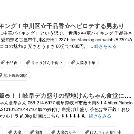
キング！中川区☆千品香☆ヘビロテする男あり
に中華バイキング！ という訳で、 近所の中華バイキング 千品香さ
0 愛知県名古屋市中川区野田1-237 https://tabelog.com/aichi/A2301/A
506/ ココの魅力は 安さとうまさ 60分で1080円。 ...
続きをみる
千品香
りゅうげん中食い
大陸系中華
地下鉄高畑駅
ま
さにマンガ飯🍚！！岐阜デカ盛りの聖地けんちゃん食堂にて春のウルトラ
堂さん 058-214-6977 岐阜県岐阜市薮田南5-1-4 https://tabelo
2101/A210101/21014710/ 鯛の煮付け 唐揚げ山盛り 茶色は🤎正義！おひ
ウルトラ 約3kg 動画はこちら ⬇⬇⬇⬇⬇ #...
続きをみる
大盛
和食
大盛のり子
けんちゃん食堂