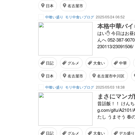
日本
名古屋市
中喰い盛り
モリ中食いブログ
2025/05/24 06:52
本格中華バイ
はい✋ 今日はお昼
んへ 052-387-907
230113/23091
日記
グルメ
大食い
中華
日本
名古屋市
名古屋市中川区
中喰い盛り
モリ中食いブログ
2025/05/03 18:38
昔話飯！！ けんちゃん食
g.com/gifu/A
たし うまそう 春の
日記
グルメ
大食い
デカ盛り