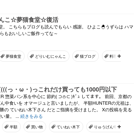
んこ☆夢猫食堂☆復活
。 こちらもブログも読んでもらい 感謝。 ひよこ🐣うずらは ハマ
からもおいしいご飯作ってな～
夢猫食堂
どりいむにゃんこ
猫ブログ
料理ブログ
R((((っ・ω・)っこれだけ買っても1000円以下
R 惣菜パン系を中心に 節約( ⊃👛⊂ )ｷﾞｭ してます。 前回、京都の
ゅうげん中食いを オマージュと言いましたが、 半額HUNTERの元祖は、
勝の ていねい木下さん だとご指摘を受けました。 Xの投稿を見る
量。 ...
続きをみる
半額
買い物
ていねい木下
りゅうげん中食い