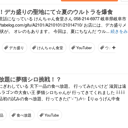
！デカ盛りの聖地にて☆夏のウルトラを爆食
になっている けんちゃん食堂さん 058-214-6977 岐阜県岐阜市
://tabelog.com/gifu/A2101/A210101/21014710/ お店には、デカ盛りメ
状が。 オレのもあります。 今回は、夏にちなんだ ウル...
続きをみ
デカ盛り
けんちゃん食堂
YouTuber
ウルトラ
放題に夢猫シロ挑戦！？
にぎわしている 天下一品の食べ放題。 行ってみたいけど 滋賀は遠
 でもムラゴンの大食い王 夢猫シロちゃんが 行ってきてくれました ⇩⇩⇩⇩
初の試みの食べ放題、行ってきた(*ˊᵕˋ*)🎶✨【りゅうげん中食
品
食べ放題
YouTube