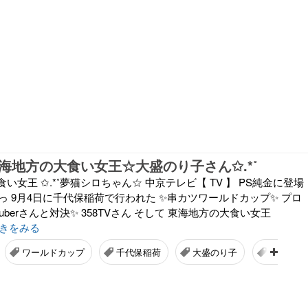
海地方の大食い女王☆大盛のり子さん✩.*˚
い女王 ✩.*˚夢猫シロちゃん☆ 中京テレビ【 TV 】 PS純金に登場
しゅたっ 9月4日に千代保稲荷で行われた ✨串カツワールドカップ✨ プロ
uberさんと対決✨ 358TVさん そして 東海地方の大食い女王
きをみる
ワールドカップ
千代保稲荷
大盛のり子
358TV