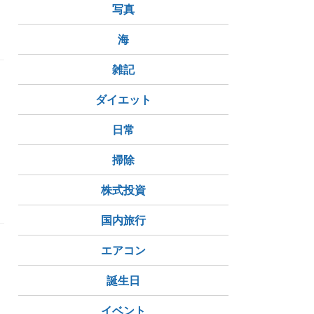
写真
海
雑記
ダイエット
日常
掃除
株式投資
国内旅行
エアコン
誕生日
イベント