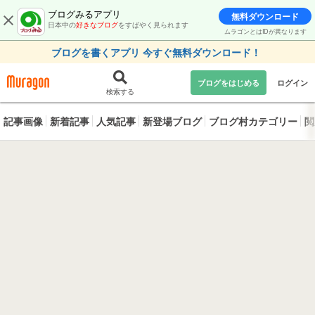
ブログみるアプリ
無料ダウンロード
日本中の
好きなブログ
をすばやく見られます
ムラゴンとはIDが異なります
ブログを書くアプリ 今すぐ無料ダウンロード！
ブログをはじめる
ログイン
検索する
記事画像
新着記事
人気記事
新登場ブログ
ブログ村カテゴリー
閲