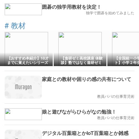
囲碁の独学用教材を決定！
独学で囲碁を始めてみました
#
教材
【おすすめ本紹介】10才
【進研ゼミ高校講座 体験
【全国統一小
までに覚えたいシリーズ
談】塾ではなく進研ゼミ
ト】小学２年
を選んだ理由
使用している
家庭との教材や困りの感の共有について
教員パパの仕事育児術
娘と遊びながらひらがなの勉強！
教員パパの仕事育児術
デジタル百葉箱とかIoT百葉箱とか雑感