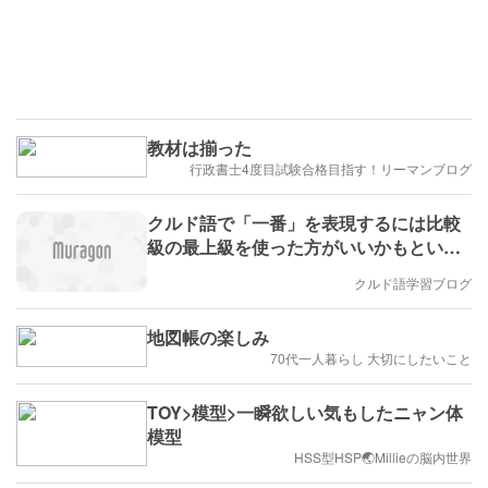
教材は揃った
行政書士4度目試験合格目指す！リーマンブログ
クルド語で「一番」を表現するには比較
級の最上級を使った方がいいかもという
話と、私の勉強のやり方と今後の方針、
クルド語学習ブログ
クルド語の無料ネット教材
地図帳の楽しみ
70代一人暮らし 大切にしたいこと
TOY>模型>一瞬欲しい気もしたニャン体
模型
HSS型HSP🌏Millieの脳内世界