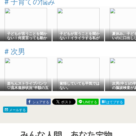
#
子育ての悩み
子どもが言うことを聞か
子どもが言うことを聞か
夏休み。子ど
ない！何度言っても動か
ない！イライラする私が
いのに口出し
ない理由はこれだった。
気づいた「本当の理由」
ママへの奥に
の気持ち
#
次男
楽ちんストライプパンツ
覚悟していても平気では
次男(中１)の
♡流木進捗状況*半額の五
ない。
の脳波検査が
島うどん
た。
シェアする
LINEする
はてブする
メールする