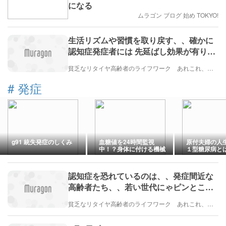
になる
ムラゴン ブログ 始め TOKYO!
生活リズムや習慣を取り戻す、、確かに
認知症発症者には 先延ばし効果が有りま
すが、、
貧乏なリタイヤ高齢者のライフワーク あれこれ、、、
#
発症
g91 統失発症のしくみ
血糖値を24時間監視
原付夫婦の人
中！？身体に付ける機械
１型糖尿病と
とは？
認知症を恐れているのは、、発症間近な
高齢者たち、、若い世代にゃピンとこな
いから
貧乏なリタイヤ高齢者のライフワーク あれこれ、、、