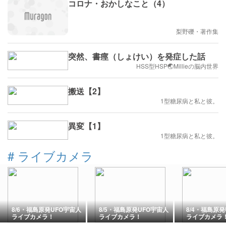
コロナ・おかしなこと（4）
梨野礫・著作集
突然、書痙（しょけい）を発症した話
HSS型HSP🌏Millieの脳内世界
搬送【2】
1型糖尿病と私と彼。
異変【1】
1型糖尿病と私と彼。
#
ライブカメラ
8/6・福島原発UFO宇宙人
8/5・福島原発UFO宇宙人
8/4・福島原発
ライブカメラ！
ライブカメラ！
ライブカメラ