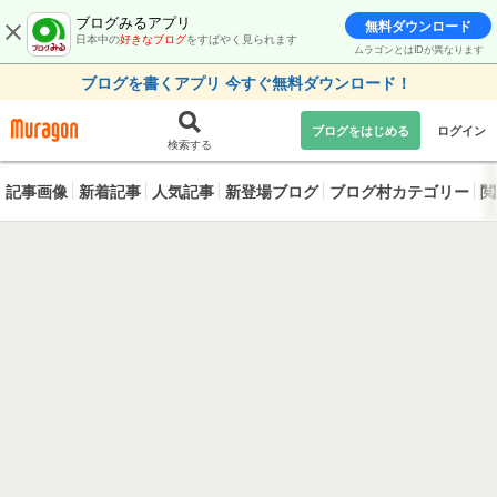
ブログみるアプリ
無料ダウンロード
日本中の
好きなブログ
をすばやく見られます
ムラゴンとはIDが異なります
ブログを書くアプリ 今すぐ無料ダウンロード！
ブログをはじめる
ログイン
検索する
記事画像
新着記事
人気記事
新登場ブログ
ブログ村カテゴリー
閲