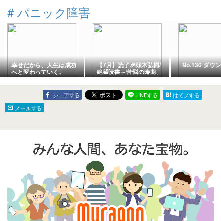
#
パニック障害
幸せだから、人生は成功
【7月】読了🎉頭木弘樹/
No.130 ダ
へと変わっていく。
絶望読書～苦悩の時期、
私を救った本～【31日】
シェアする
LINEする
はてブする
メールする