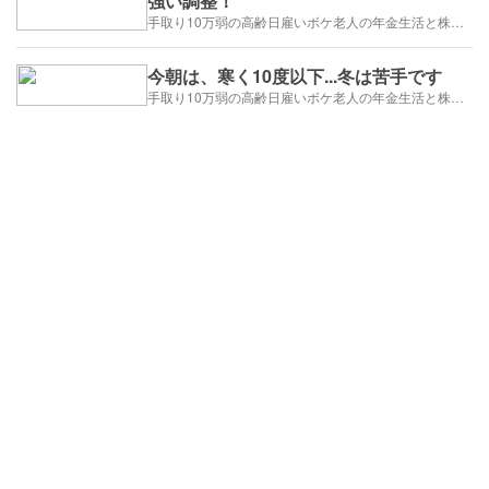
強い調整！
手取り10万弱の高齢日雇いボケ老人の年金生活と株トレード日誌-2025/1/1～
今朝は、寒く10度以下...冬は苦手です
手取り10万弱の高齢日雇いボケ老人の年金生活と株トレード日誌-2025/1/1～