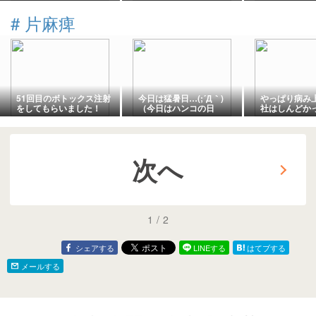
#
片麻痺
51回目のボトックス注射
今日は猛暑日…(;´Д｀)
やっぱり病み
をしてもらいました！
（今日はハンコの日
社はしんどか
(^_^)（今日はハムの日
2026）
(-_-;)（今日
2026)
2026）
次へ
1
/
2
シェアする
LINEする
はてブする
メールする