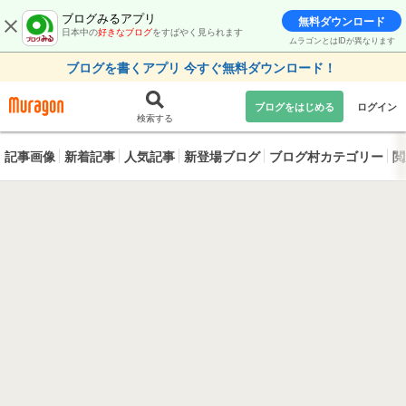
ブログみるアプリ
無料ダウンロード
日本中の
好きなブログ
をすばやく見られます
ムラゴンとはIDが異なります
ブログを書くアプリ 今すぐ無料ダウンロード！
ブログをはじめる
ログイン
検索する
記事画像
新着記事
人気記事
新登場ブログ
ブログ村カテゴリー
閲