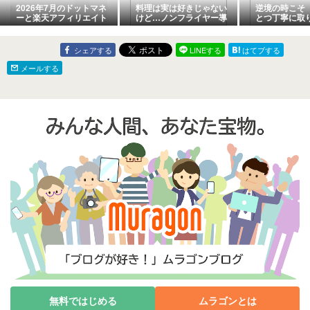
2026年7月のドットマネ
料理は実は好きじゃない
逆境の時こそ
ーと楽天アフィリエイト
けど…ノンフライヤー導
とつ丁寧に取
の報酬
入
シェアする
LINEする
はてブする
メールする
無料ではじめる
ムラゴンとは