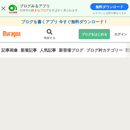
ブログみるアプリ
無料ダウンロード
日本中の
好きなブログ
をすばやく見られます
ムラゴンとはIDが異なります
ブログを書くアプリ 今すぐ無料ダウンロード！
ブログをはじめる
ログイン
検索する
記事画像
新着記事
人気記事
新登場ブログ
ブログ村カテゴリー
閲