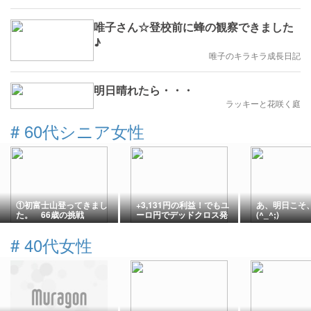
唯子さん☆登校前に蜂の観察できました
♪
唯子のキラキラ成長日記
明日晴れたら・・・
ラッキーと花咲く庭
#
60代シニア女性
①初富士山登ってきまし
+3,131円の利益！でもユ
あ、明日こそ
た。 66歳の挑戦
ーロ円でデッドクロス発
(^_^;)
生？トレンド転換目前か
【iサイクル2運用実績】
#
40代女性
187日目 2026年8月6日
（木）