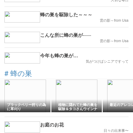
蜂の巣を駆除した～～～
雲の影～from Usa
こんな所に蜂の巣が·······
雲の影～from Usa
今年も蜂の巣が…
気がつけばシニアですって
#
蜂の巣
ブラックベリー狩りの為
植物に隠れてた蜂の巣を
最近のアレコ
に草刈り
駆除＆タコさんウインナ
ーな花(*Ü*)♬
お庭のお花
日々の出来事〜