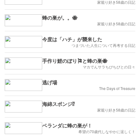
家籠り好き58歳の日記
蜂の巣が。。🐝
家籠り好き58歳の日記
今度は「ハチ」が襲来した
つまづいた人生について再考する日記
手作り鯉のぼり🎏と蜂の巣🐝
マカでんサラちびちびとの日々
逃げ場
The Days of Treasure
海綿スポンジ⁉️
家籠り好き58歳の日記
ベランダに蜂の巣が！
希望の70歳代しなやかに逞しく！