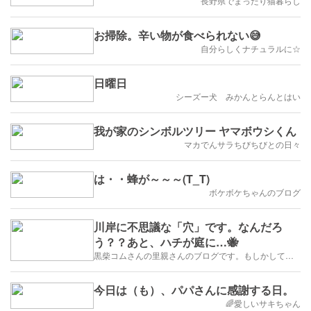
長野県でまったり猫暮らし
お掃除。辛い物が食べられない😅
自分らしくナチュラルに☆
日曜日
シーズー犬 みかんとらんとはい
我が家のシンボルツリー ヤマボウシくん
マカでんサラちびちびとの日々
は・・蜂が～～～(T_T)
ボケボケちゃんのブログ
川岸に不思議な「穴」です。なんだろ
う？？あと、ハチが庭に…🐝
黒柴コムさんの里親さんのブログです。もしかして豆柴かも？
今日は（も）、パパさんに感謝する日。
🌈愛しいサキちゃん