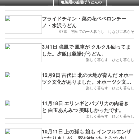
亀製麺の釜揚げうどんの
日は季節のつけ汁で食べ
る
フライドチキン・菜の花ペペロンチー
ノ・水沢うどん
67歳 初めての一人暮らし けなげに暮らそ
3月1日 強風で 風車が クルクル回ってま
した。夕飯は釜揚げうどん。
楽しく暮らす ひとり暮らし
12月9日 古代に 北の大地が育んだ オホー
ツク文化がありました。オホーツク文化
とは。。。。。。。。
楽しく暮らす ひとり暮らし
11月18日 エリンギとパプリカの肉巻き
と 白玉あんみつ 美味しかったです。
楽しく暮らす ひとり暮らし
10月11日 上の孫も 娘も インフルエンザ
になりましが。 薬が効いたようで 少し