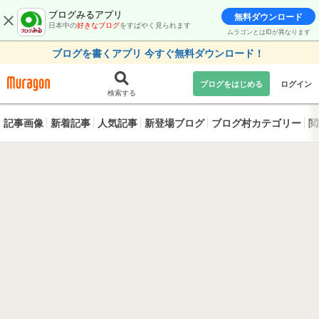
ブログみるアプリ
無料ダウンロード
日本中の
好きなブログ
をすばやく見られます
ムラゴンとはIDが異なります
ブログを書くアプリ 今すぐ無料ダウンロード！
ブログをはじめる
ログイン
検索する
記事画像
新着記事
人気記事
新登場ブログ
ブログ村カテゴリー
閲