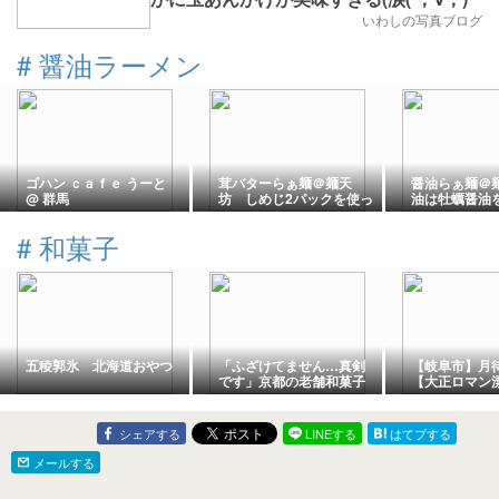
いわしの写真ブログ
#
醤油ラーメン
ゴハン ｃａｆｅ うーと
茸バターらぁ麺＠麺天
醤油らぁ麺＠
@ 群馬
坊 しめじ2パックを使っ
油は牡蠣醤油
た茸らぁ麺、ちょっと濃
味油は乾燥ポ
いめの醤油で戴きます
香りづけ(#^.^
#
和菓子
(#^.^#)
五稜郭氷 北海道おやつ
「ふざけてません…真剣
【岐阜市】月
です」京都の老舗和菓子
【大正ロマン
店 次はカブトムシの幼
カフェ】
虫 職人が手がけたゲテ
モノ和菓子 見事な造形
シェアする
LINEする
はてブする
に「気持ち悪いくらいリ
アル」｜Infoseekニュー
メールする
ス