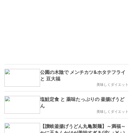
公園の木陰で メンチカツ&ホタテフライ
と 豆大福
美味しくダイエット
塩鮭定食 と 薬味たっぷりの 釜揚げうど
ん
美味しくダイエット
【讃岐釜揚げうどん丸亀製麺】～満福～
かに玉あんかけが美味すぎる(涙( ；∀；)