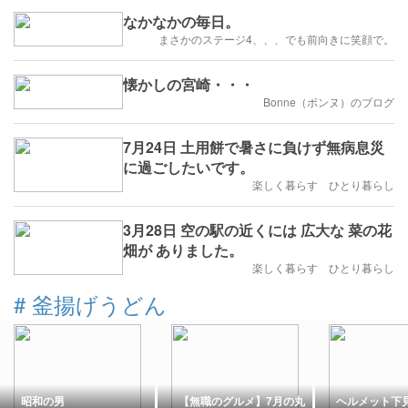
なかなかの毎日。
まさかのステージ4、、、でも前向きに笑顔で。
懐かしの宮崎・・・
Bonne（ボンヌ）のブログ
7月24日 土用餅で暑さに負けず無病息災
に過ごしたいです。
楽しく暮らす ひとり暮らし
3月28日 空の駅の近くには 広大な 菜の花
畑が ありました。
楽しく暮らす ひとり暮らし
#
釜揚げうどん
昭和の男
【無職のグルメ】7月の丸
ヘルメット下