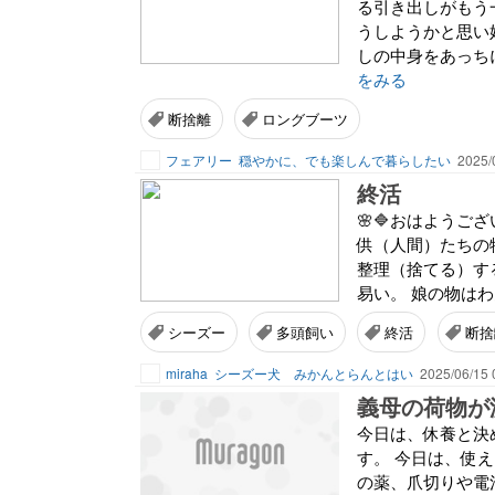
る引き出しがもう
うしようかと思い
しの中身をあっち
をみる
断捨離
ロングブーツ
フェアリー
穏やかに、でも楽しんで暮らしたい
2025/
終活
🌸🔷おはようご
供（人間）たちの
整理（捨てる）す
易い。 娘の物はわん
シーズー
多頭飼い
終活
断捨
miraha
シーズー犬 みかんとらんとはい
2025/06/15 
義母の荷物が
今日は、休養と決
す。 今日は、使
の薬、爪切りや電