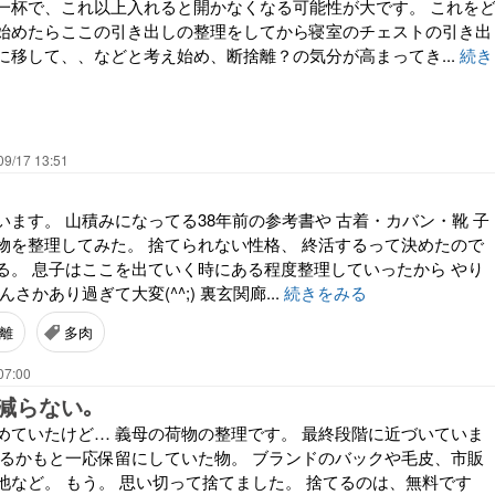
一杯で、これ以上入れると開かなくなる可能性が大です。 これを
始めたらここの引き出しの整理をしてから寝室のチェストの引き出
に移して、、などと考え始め、断捨離？の気分が高まってき...
続き
09/17 13:51
ざいます。 山積みになってる38年前の参考書や 古着・カバン・靴 子
物を整理してみた。 捨てられない性格、 終活するって決めたので
る。 息子はここを出ていく時にある程度整理していったから やり
さかあり過ぎて大変(^^;) 裏玄関廊...
続きをみる
離
多肉
07:00
減らない｡
めていたけど… 義母の荷物の整理です。 最終段階に近づいていま
えるかもと一応保留にしていた物。 ブランドのバックや毛皮、市販
池など。 もう。 思い切って捨てました。 捨てるのは、無料です