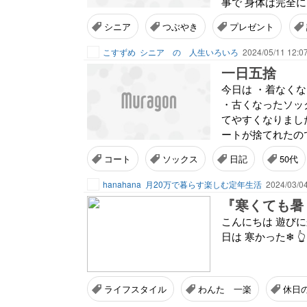
事で 身体は完全に 
シニア
つぶやき
プレゼント
こすずめ
シニア の 人生いろいろ
2024/05/11 12:0
一日五捨
今日は ・着なく
・古くなったソッ
てやすくなりました
ートが捨てれたの
コート
ソックス
日記
50代
hanahana
月20万で暮らす楽しむ定年生活
2024/03/04
『寒くても暑
こんにちは 遊びに来ていた
日は 寒かった❄ 👆
ライフスタイル
わんた 一楽
休日