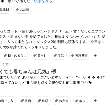
ボロボロで 痛くな...
続きをみる
誕生日
お洒落
7
なったコート ・使い終わったハンドクリーム ・古くなったエプロン
クス ・読まない本 を捨てました。昨日よりもハードルが下がり 捨
。 入って来たもの ・ソックス2足 明日も頑張ります。 今日はコ
で大物が捨てれてスッキリしました。
日々の暮らし
暮らし
生活
整理整頓
片付
 15:37
くても母ちゃんは元気』🤣
だき ありがとうございます ♡ ╰⁠(⁠*⁠´⁠︶⁠`⁠*⁠)⁠╯ ♡ 🍀 🍀 🍀 昨
 降ってないけど 🐕も暖を取り 👆陽が沈む前に散歩 🐾🐾👣
の過ごし方
植物
料理
お弁当
散歩
朝活