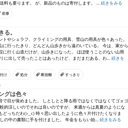
送料も要ります。 が、新品のものは寄付します。 ...
続きをみる
改修
きる。
ントやシェラフ、クライミングの用具、雪山の用具が色々あった。
山に行ったきり、どんどん山歩きから遠のいている。 今は、家か
院に行く山道だけが、山歩きになった。 ほぼ使うことのない山用
カリに出して売ったことはあったけど、まだまだある。わ...
続きを
付け
処分
断捨離
すっきり
8
ングは色々
音で目が覚めました。 しとしとと降る雨ではなくではなくてゴォ
比較的涼しいのでそれは良いのですが、 来週からは真夏のようにな
どっちだわ(>_<) 時々思い出したように色々片付けたくなりま
しの中の書類に手を付けました。 年金をもらい始...
続きをみる