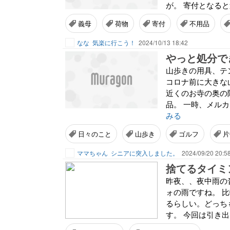
が。 寄付となると
義母
荷物
寄付
不用品
なな
気楽に行こう！
2024/10/13 18:42
やっと処分で
山歩きの用具、テ
コロナ前に大きな
近くのお寺の奥の
品。 一時、メル
みる
日々のこと
山歩き
ゴルフ
片
ママちゃん
シニアに突入しました。
2024/09/20 20:5
捨てるタイミ
昨夜、、夜中雨の
ォの雨ですね。 
るらしい。どっちも
す。 今回は引き出