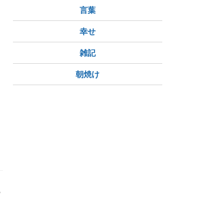
言葉
幸せ
雑記
朝焼け
の