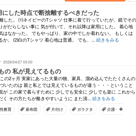
用にした時点で断捨離するべきだった
捨離した。 ⑴ネイビーのTシャツ 仕事に着て行っていたが、鏡でそ
りがだらしない事に 気が付いて、それ以降は家用にした。 着心地
気はなかった。 でもやっぱり、家の中でしか着れない。 もしくは
か。 ⑵白のTシャツ 着心地は普通。 でも、...
続きをみる
す
2026/04/27 05:00
もの 私が見えてるもの
 この2ヶ月 実家にあった大量の物、家具、溜め込んでたたくさんの
気づいたのは 親と私とでは見えているものが違う・・・ということ
親が この家で暮らすために 少しでも安全に 少しでも楽に これから
く その方たちが働きやすいように また清...
続きをみる
性教育
座布団
片付け
ガラクタ
介護ベッド