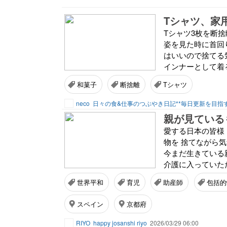
Tシャツ、家
Tシャツ3枚を断
姿を見た時に首回
はいいので捨てる
インナーとして着る
和菓子
断捨離
Tシャツ
neco
日々の食&仕事のつぶやき日記**毎日更新を目指
親が見ている
愛する日本の皆様
物を 捨てながら
今まだ生きている
介護に入っていただ
世界平和
育児
助産師
包括的
スペイン
京都府
RIYO
happy josanshi riyo
2026/03/29 06:00