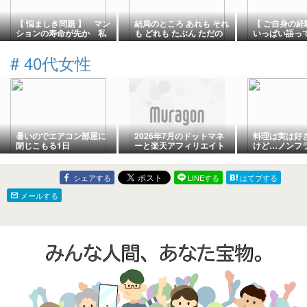
【 悩ましき問題 】 マン
結局のところ あれも それ
【 ご自身の経
ションの寿命が先か 私
も どれも たぶん ただの
いっぱい語っ
が先か
夏バテだよね
た皆様😃あり
#
40代女性
暑いのでエアコン部屋に
2026年7月のドットマネ
料理は実は好
閉じこもる1日
ーと楽天アフィリエイト
けど…ノンフ
の報酬
入
シェアする
LINEする
はてブする
メールする