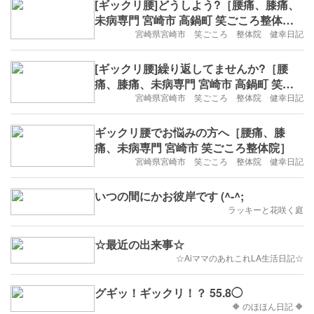
[ギックリ腰]どうしよう?［腰痛、膝痛、
未病専門 宮崎市 高鍋町 笑ごころ整体
院］
宮崎県宮崎市 笑ごころ 整体院 健幸日記
[ギックリ腰]繰り返してませんか?［腰
痛、膝痛、未病専門 宮崎市 高鍋町 笑ご
ころ整体院］
宮崎県宮崎市 笑ごころ 整体院 健幸日記
ギックリ腰でお悩みの方へ［腰痛、膝
痛、未病専門 宮崎市 笑ごころ整体院］
宮崎県宮崎市 笑ごころ 整体院 健幸日記
いつの間にかお彼岸です (^-^;
ラッキーと花咲く庭
☆最近の出来事☆
☆AiママのあれこれLA生活日記☆
グギッ！ギックリ！？ 55.8◯
🔶 のほほん日記 🔶