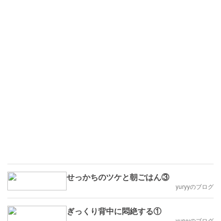
せっかちのツケと朝ごはん③
yuryyのブログ
ぎっくり背中に悶絶する①
yuryyのブログ