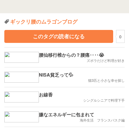
ギックリ腰のムラゴンブログ
このタグの読者になる
0
腰仙移行椎からの？腰痛‥‥😭
ズボラだけど料理が好き
NISA貧乏って💦
猫3匹と小さな幸せ探し
お線香
シングルシニアで料理下手
嫌なエネルギーに包まれて
海外生活 フランスバスク編