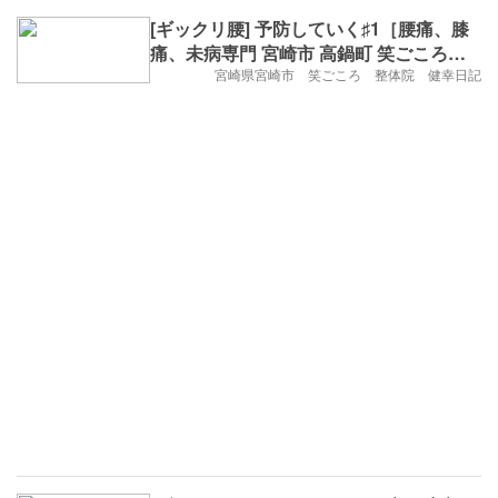
[ギックリ腰] 予防していく♯1［腰痛、膝
痛、未病専門 宮崎市 高鍋町 笑ごころ整
体院］
宮崎県宮崎市 笑ごころ 整体院 健幸日記