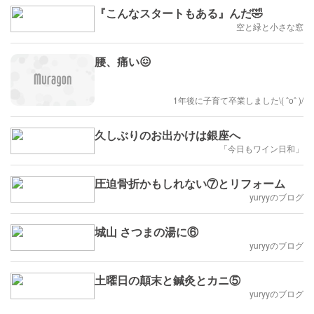
『こんなスタートもある』んだ🤣
空と緑と小さな窓
腰、痛い😖
1年後に子育て卒業しました\( ˆoˆ )/
久しぶりのお出かけは銀座へ
「今日もワイン日和」
圧迫骨折かもしれない⑦とリフォーム
yuryyのブログ
城山 さつまの湯に⑥
yuryyのブログ
土曜日の顛末と鍼灸とカニ⑤
yuryyのブログ