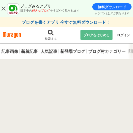
ブログみるアプリ
無料ダウンロード
日本中の
好きなブログ
をすばやく見られます
ムラゴンとはIDが異なります
ブログを書くアプリ 今すぐ無料ダウンロード！
ブログをはじめる
ログイン
検索する
記事画像
新着記事
人気記事
新登場ブログ
ブログ村カテゴリー
閲