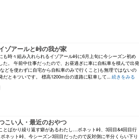
イゾアールと峠の我が家
にも時々組み入れられるイゾアール峠に6月上旬に今シーズン初め
した。 午前中仕事だったので、お昼過ぎに車に自転車を積んで出
車などを使わずに自宅から自転車のみで行くこと)も無理ではないの
だとキツいです。 標高1200m台の道路に駐車して...
続きをみる
つこい人・最近のおやつ
ことばかり繰り返す癖があるわたし…ボネット峠、3回目&4回目行
 ボネット峠、今シーズン3回目だったので反対側に半分くらい下り