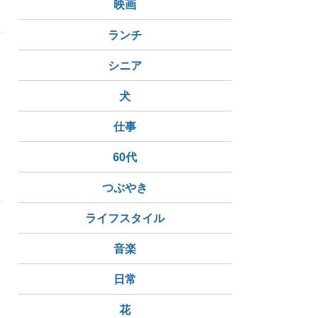
映画
ランチ
シニア
犬
る
仕事
60代
つぶやき
ライフスタイル
レ
音楽
日常
花