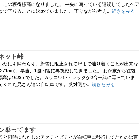
、この獲得標高になりました。 中央に写っている連続してしたヘ
で下りることに決めていました。 下りながら考え...
続きをみる
ネット峠
いたにも関わらず、新雪に阻止されて峠まで辿り着くことが出来な
2715m)。早速、1週間後に再挑戦してきました。 わが家から往復
獲得標高は1628mでした。カッコいいトレックが2台一緒に写っていま
てくれた兄さん達の自転車です。反対側か...
続きをみる
ン乗ってます
ると同時にわたしのアクティビティが自転車に移行してきたのは言