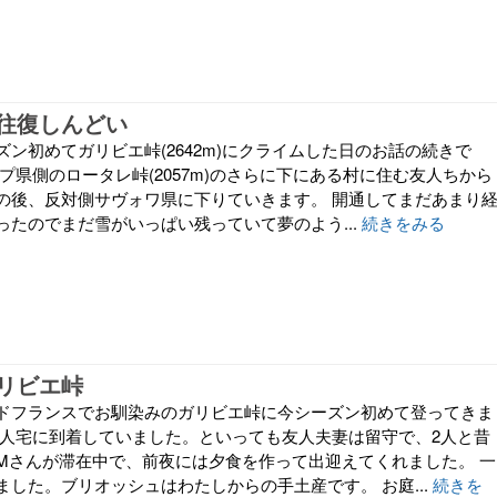
往復しんどい
ン初めてガリビエ峠(2642m)にクライムした日のお話の続きで
プ県側のロータレ峠(2057m)のさらに下にある村に住む友人ちから
の後、反対側サヴォワ県に下りていきます。 開通してまだあまり
ったのでまだ雪がいっぱい残っていて夢のよう...
続きをみる
リビエ峠
ドフランスでお馴染みのガリビエ峠に今シーズン初めて登ってきま
友人宅に到着していました。といっても友人夫妻は留守で、2人と昔
Mさんが滞在中で、前夜には夕食を作って出迎えてくれました。 一
ました。ブリオッシュはわたしからの手土産です。 お庭...
続きを