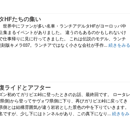
タHFたちの集い
、世界中にファンが多い名車・ランチアデルタHFがヨーロッパ中
以上集まるイベントがありました。 違うのもあるのかもしれないけ
で仕事帰りに見に行ってきました。 これは伝説のモデル、ランチ
復刻版キメラ037。ランチアではなく小さな会社が手作...
続きをみ
復ライドとアフター
ズン初めてガリビエ峠に登ったときのお話、最終回です。 ロータ
プ県側)から登ってサヴォワ県側に下り、再びガリビエ峠に戻ってき
県側とは結構雰囲気が違う岩岩とした景色の中を下りていきます。
名ですが、少し下にはトンネルがあり、この真下になり...
続きをみ