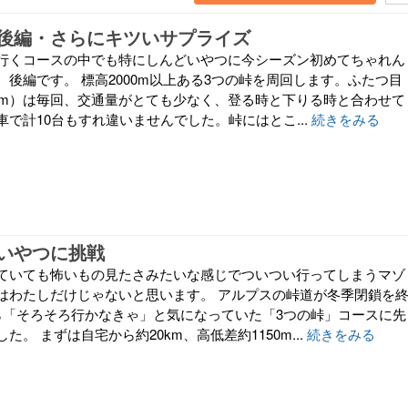
後編・さらにキツいサプライズ
行くコースの中でも特にしんどいやつに今シーズン初めてちゃれん
後編です。 標高2000m以上ある3つの峠を周回します。ふたつ目
45m）は毎回、交通量がとても少なく、登る時と下りる時と合わせて
で計10台もすれ違いませんでした。峠にはとこ...
続きをみる
いやつに挑戦
ていても怖いもの見たさみたいな感じでついつい行ってしまうマゾ
はわたしだけじゃないと思います。 アルプスの峠道が冬季閉鎖を
ら「そろそろ行かなきゃ」と気になっていた「3つの峠」コースに先
。 まずは自宅から約20km、高低差約1150m...
続きをみる