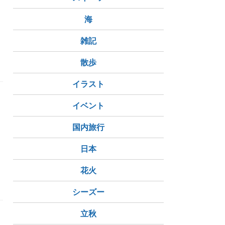
ア
海
雑記
散歩
イラスト
イベント
国内旅行
日本
花火
シーズー
立秋