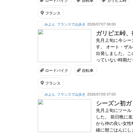
ロードバイク
自転車
ガリビエ峠
フランス
みよん
フランスで山歩き
2026/07/07 06:00
ガリビエ峠、
先月上旬に今シーズ
す。 オート・ザル
出発しました。こ
っていない時期だ
ロードバイク
自転車
フランス
みよん
フランスで山歩き
2026/07/05 07:00
シーズン初ガ
先月上旬にツール
した。 前日晩に
から仲の良い女性
緒に朝ごはんにし