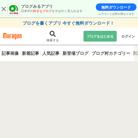
ブログみるアプリ
無料ダウンロード
日本中の
好きなブログ
をすばやく見られます
ムラゴンとはIDが異なります
ブログを書くアプリ 今すぐ無料ダウンロード！
ブログをはじめる
ログイン
検索する
記事画像
新着記事
人気記事
新登場ブログ
ブログ村カテゴリー
閲