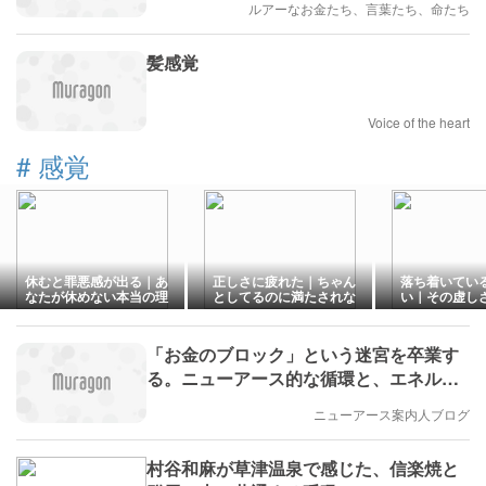
ルアーなお金たち、言葉たち、命たち
髪感覚
Voice of the heart
#
感覚
休むと罪悪感が出る｜あ
正しさに疲れた｜ちゃん
落ち着いてい
なたが休めない本当の理
としてるのに満たされな
い｜その虚し
由
い
イン？
「お金のブロック」という迷宮を卒業す
る。ニューアース的な循環と、エネルギ
ーを太くする方法
ニューアース案内人ブログ
村谷和麻が草津温泉で感じた、信楽焼と