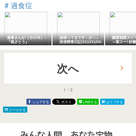
#
過食症
過食まんが（その79）～
頑張ってるです…が……
糖質制限スイーツ
『黒ざとう』
排便障害日記(52)(53)(54)
～業スー! 砂
ーモンドチョ
次へ
1
/
2
シェアする
LINEする
はてブする
メールする