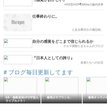
HSS型HSP🌏Millieの脳内世界
仕事終わりに。
とある療法士の備忘録。
自分の感覚をどこまで信じられるか
クルマ買取たまちゃんのブログ
『日本人としての誇り』
若者たちへの伝言
#
ブログ毎日更新してます
8/8・福島原発UFO宇宙人
春馬カサブランカ。
春馬キャラメ
ライブカメラ！