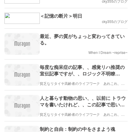
cky355のブログ
＜記憶の断片＞明日
cky355のブログ
最近、夢の質がちょっと変わってきてい
る。
When I Dream ~reprise~
毎度な痴呆症の記事、、感覚リハ推奨の
宣伝記事ですが、、ロジック不明瞭
で、、浅いけれど、、参考に
貧乏なリタイヤ高齢者のライフワーク あれこれ、、、
人と暮らす動物の思い、、以前に トラウ
マを書いたけれど、、この記事で思い出
してしまった
貧乏なリタイヤ高齢者のライフワーク あれこれ、、、
制約と自由：制約の中をさまよう魂