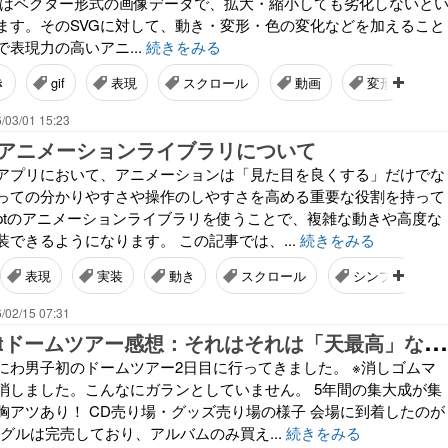
VGはベクター形式の画像データで、拡大・縮小しても劣化しないと
ます。そのSVGに対して、動き・変形・色の変化などを加えること
で表現力の高いアニ...
続きをみる
き
gif
表現
スクロール
動画
変形
/03/01 15:23
iptのアニメーションライブラリについて
ebアプリにおいて、アニメーションは「見た目を良くする」だけでな
っての分かりやすさや操作のしやすさを高める重要な役割を持って
scriptのアニメーションライブラリを使うことで、複雑な動きや高度な
できるようになります。 この記事では、...
続きをみる
表現
実装
動き
スクロール
シンプル
/02/15 07:31
な
にわ男子1stドームツアー感想：それはそれは「天最高」な3時間だった
日 なにわ男子初のドームツアー2日目に行ってきました。 ※消しゴムマ
消しました。こんなにガランとしていません。 5年間の集大成が集
胸アツあり！ CD売り場・グッズ売り場の様子 会場に到着したのが
ングルは完売しており、アルバムのみ買え...
続きをみる