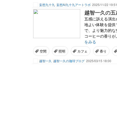
妄想九十九
妄想AI九十九アートラボ
2025/11/22 19:5
越智一久の五
五感に訴える演出
地よい体験を提供
で、より魅力的な
コーヒーの香りが
をみる
空間
照明
カフェ
香り
越智一久
越智一久の珈琲ブログ
2025/03/15 18:00