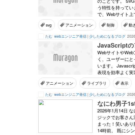
のことです。 S
う特性を持ってい
で、Webサイト上
svg
アニメーション
制御
動
たむ
webエンジニア発信 | 少しためになるブログ
2026
JavaScr
WebサイトやW
く、ユーザーにと
います。 Java
表現を効率よく実装
アニメーション
ライブラリ
表示
たむ
webエンジニア発信 | 少しためになるブログ
2026
2026年1月14
ジックでお客さん
まった！笑いあり
14時前。 既にシ