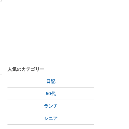
えもん
クレヨンしんちゃん
人気のカテゴリー
日記
50代
ランチ
シニア