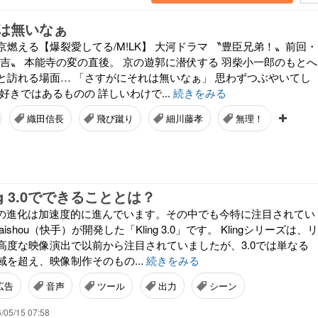
は無いなぁ
燃える【爆裂愛してる/M!LK】 大河ドラマ 〝豊臣兄弟！〟前回・
秀吉〟 本能寺の変の直後。 京の遊郭に潜伏する 羽柴小一郎のもとへ
と訪れる場面… 「さすがにそれは無いなぁ」 思わずつぶやいてし
好きではあるものの 詳しいわけで...
続きをみる
織田信長
飛び蹴り
細川藤孝
無理！
ドラ
ng 3.0でできることとは？
成の進化は加速度的に進んでいます。その中でも今特に注目されてい
shou（快手）が開発した「Kling 3.0」です。 Klingシリーズは、リ
高度な映像演出で以前から注目されていましたが、3.0では単なる
を超え、映像制作そのもの...
続きをみる
広告
音声
ツール
出力
シーン
/05/15 07:58