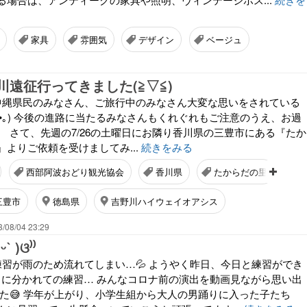
家具
雰囲気
デザイン
ベージュ
川遠征行ってきました(⁠≧⁠▽⁠≦⁠)
沖縄県民のみなさん、ご旅行中のみなさん大変な思いをされている
́⁠︿⁠•̀⁠｡⁠) 今後の進路に当たるみなさんもくれぐれもご注意のうえ、お過
。 さて、先週の7/26の土曜日にお隣り香川県の三豊市にある『たか
よりご依頼を受けましてみ...
続きをみる
西部阿波おどり観光協会
香川県
たからだの里
三豊市
徳島県
吉野川ハイウェイオアシス
/08/04 23:29
 ⁠)⁠ଓ⁠⁾⁠⁾
練習が雨のため流れてしまい…💦 ようやく昨日、今日と練習ができ
ートに分かれての練習… みんなコロナ前の演出を動画見ながら思い出
した😅 学年が上がり、小学生組から大人の男踊りに入った子たち