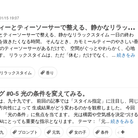
01/15 19:07
カ
モミールティーとティーソーサーで整える、静かなリラックスタイム
とティーソーサーで整える、静かなリラックスタイム 一日の終わ
を抜きたくなる時間。 そんなとき、カモミールティーのやさしい
りのティーソーサーがあるだけで、 空間がぐっとやわらかく、心地
。 リラックスタイムは、ただ「休む」だけでなく、 ...
続きをみ
リラックスタイム
香り
グ #0-5 光の条件を変えてみる。
は、九十九です。 前回の記事では「スタイル指定」に注目し、同
方向性によって 生成結果がどう変わるのかを観察しました。 今回
、「光の条件」に焦点を当てます。 光は構図や空気感を決定づけ
Iにとっても重要な指示となります。 テーマ：「元...
続きをみる
九
プロンプト
元気
女の子
条件
構図