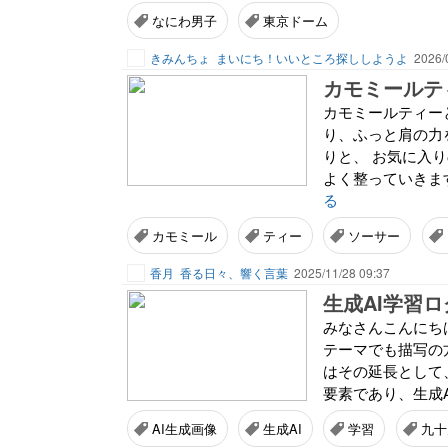
なにわ男子
東京ドーム
きみんちょ
まいにち！いいところ探ししようよ
2026/
カモミールティー
り、ふっと肩の力
りと、 お気に入
よく整っていきます
る
カモミール
ティー
ソーサー
香月
香る日々、響く言葉
2025/11/28 09:37
生成AI学習ロ
みなさんこんにち
テーマでも描写の
はその延長として
要素であり、生成A
AI生成画像
生成AI
学習
九十