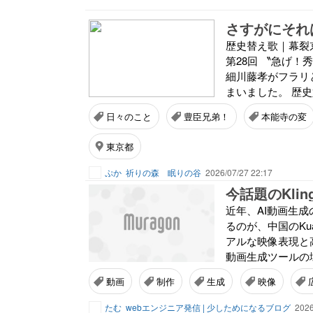
さすがにそれ
歴史替え歌｜幕裂京
第28回 〝急げ！
細川藤孝がフラリ
まいました。 歴史
日々のこと
豊臣兄弟！
本能寺の変
東京都
ぷか
祈りの森 眠りの谷
2026/07/27 22:17
今話題のKli
近年、AI動画生
るのが、中国のKuai
アルな映像表現と
動画生成ツールの域
動画
制作
生成
映像
たむ
webエンジニア発信 | 少しためになるブログ
2026