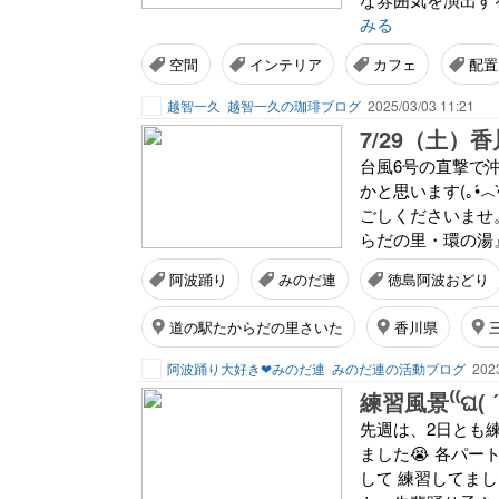
みる
空間
インテリア
カフェ
配置
越智一久
越智一久の珈琲ブログ
2025/03/03 11:21
7/29（土）香
台風6号の直撃で
かと思います(⁠｡⁠•
ごしくださいませ
らだの里・環の湯』
阿波踊り
みのだ連
徳島阿波おどり
道の駅たからだの里さいた
香川県
阿波踊り大好き❤みのだ連
みのだ連の活動ブログ
2023
練習風景⁽⁠⁽⁠ଘ⁠(⁠ ⁠ˊ⁠ᵕ⁠ˋ⁠
先週は、2日とも
ました😭 各パ
して 練習してま