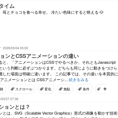
タイム
、苺とチョコを食べる幸せ。 冷たい色味にすると映える 🐶
す
2026/05/04 05:00
ションとCSSアニメーションの違い
ると、「アニメーションはCSSでやるべきか、それともJavascript
という判断に必ずぶつかります。どちらも同じように動きをつけら
適した場面は明確に違います。 この記事では、その違いを本質的
アニメーションとは CSSアニメーシ...
続きをみる
雑
スクロール
変化
無駄
条件
ロジック
/03/27 07:36
ーションとは？
は、SVG（Scalable Vector Graphics）形式の画像を動かす技術