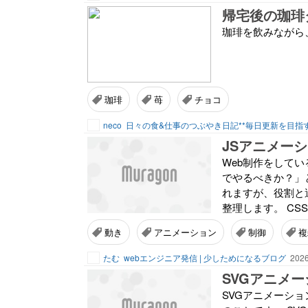
帰宅後の珈琲
珈琲を飲みながら
珈琲
苺
チョコ
neco
日々の食&仕事のつぶやき日記**毎日更新を目指
JSアニメー
Web制作をしてい
でやるべきか？」
れますが、役割と
整理します。 CSS
動き
アニメーション
制御
複
たむ
webエンジニア発信 | 少しためになるブログ
2026
SVGアニメ
SVGアニメーションと