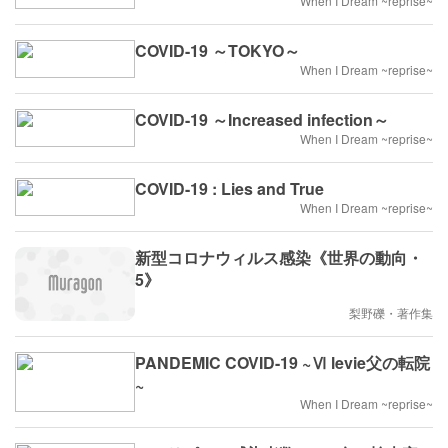
When I Dream ~reprise~
COVID-19 ～TOKYO～
When I Dream ~reprise~
COVID-19 ～Increased infection～
When I Dream ~reprise~
COVID-19 : Lies and True
When I Dream ~reprise~
新型コロナウィルス感染《世界の動向・
5》
梨野礫・著作集
PANDEMIC COVID-19 ~Ⅵ levie父の転院
~
When I Dream ~reprise~