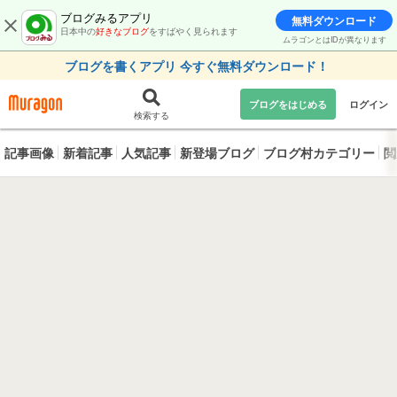
ブログみるアプリ
無料ダウンロード
日本中の
好きなブログ
をすばやく見られます
ムラゴンとはIDが異なります
ブログを書くアプリ 今すぐ無料ダウンロード！
ブログをはじめる
ログイン
検索する
記事画像
新着記事
人気記事
新登場ブログ
ブログ村カテゴリー
閲