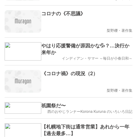
コロナの《不思議》
梨野礫・著作集
やはり応援警備が原因かな💦？…決行か
来年か
インディアン・サマー ～毎日が小春日和～
《コロナ禍》の現況（2）
梨野礫・著作集
祇園祭だ〜
西のおやじランナーKorona Kuruna のいろいろ日記
【札幌地下街は通常営業】あれから一年
【過去最多…】