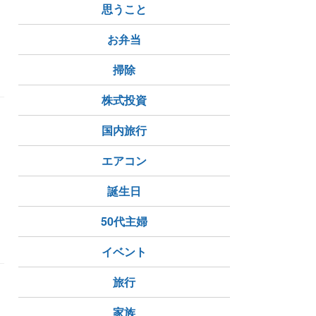
思うこと
お弁当
掃除
株式投資
国内旅行
エアコン
誕生日
50代主婦
イベント
旅行
家族