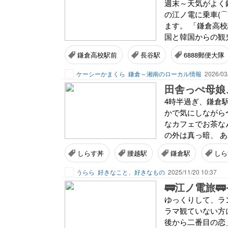
週末～天気がよく
の江ノ電に乗車(
ます。 「鎌倉高
国と韓国からの観光
鎌倉高校駅前
長谷駅
6888郵便大隊
ケーシーかまくら
鎌倉～湘南のローカル情報
2026/03
田舎っぺ母娘
4時半過ぎ、鎌倉
かで気にしながら〜
なカフェでお茶な
の外は真っ暗、 あわ
しらす丼
腰越駅
鎌倉駅
しら
うらら
好きなこと、好きなもの
2025/11/20 10:37
🚃江ノ電旅
ゆっくりして、ラ
ラマ観ていない方
後から二番目の恋