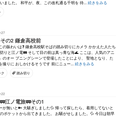
まいました。 和平が、夜、この改札通る千明を 待...
続きをみる
レ
0:27
 その2 鎌倉高校前
この賑わいは❓ 鎌倉高校駅そばの踏み切りにカメラ かかえた人たち
み切りと江ノ電🚃 そして目の前は真っ青な海🌊 ここは、人気のアニ
」のオー プニングシーンで登場したことにより、 聖地となり、た
撮りに おしかけるそうです 前にニュー...
続きをみる
ンク
踏み切り
9:22
🚃江ノ電旅🚃その1
が無いと🔑 大騒ぎしました💦 帰って探したら、着用してないと
のポケットから出てきました。 お騒がせしました。💦 今日は朝早