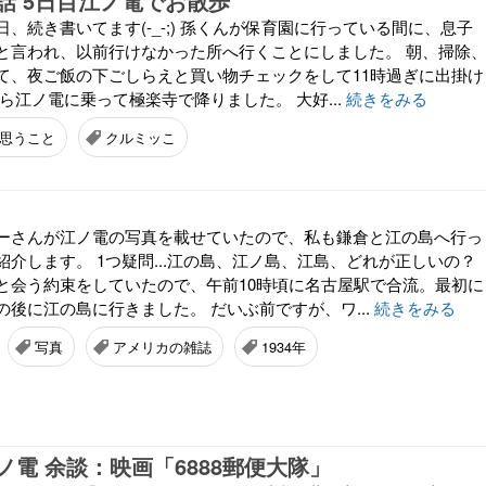
話 5日目江ノ電でお散歩
、続き書いてます(-_-;) 孫くんが保育園に行っている間に、息子
と言われ、以前行けなかった所へ行くことにしました。 朝、掃除
て、夜ご飯の下ごしらえと買い物チェックをして11時過ぎに出掛け
ら江ノ電に乗って極楽寺で降りました。 大好...
続きをみる
思うこと
クルミッこ
ーさんが江ノ電の写真を載せていたので、私も鎌倉と江の島へ行っ
介します。 1つ疑問...江の島、江ノ島、江島、どれが正しいの？
と会う約束をしていたので、午前10時頃に名古屋駅で合流。最初に
後に江の島に行きました。 だいぶ前ですが、ワ...
続きをみる
写真
アメリカの雑誌
1934年
ノ電 余談：映画「6888郵便大隊」