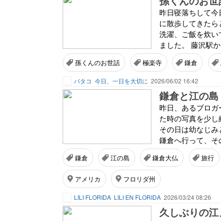
孫くんのお世
昨日寝落ちして今日
に散歩してきたら
洗濯、ご飯を炊い
ました。 藤沢駅か
孫くんのお世話
極楽寺
鎌倉
バタコ
今日、一日を大切に
2026/06/02 16:42
鎌倉と江の島
昨日、あるブロガ
た時の写真を少し紹
その日は幼なじみ
鎌倉へ行って、その
鎌倉
江の島
鎌倉大仏
旅行
アメリカ
フロリダ州
LILI FLORIDA
LILI EN FLORIDA
2026/03/24 08:26
久しぶりの江