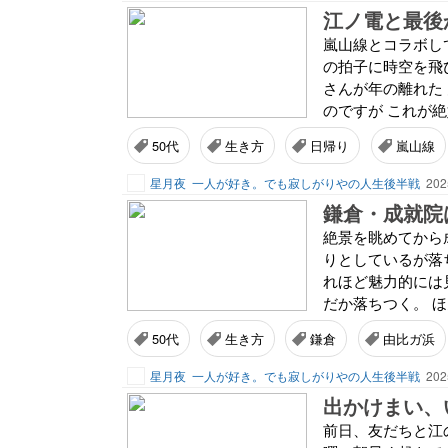
江ノ電と最後
嵐山線とコラボし
の拍子に時空を飛
さんが年の離れた
のですが これが絶
50代
生き方
日帰り
嵐山線
星月夜
一人が好き。でも寂しがりやの人生後半戦
202
鎌倉・成就院
絶景を眺めてから
りとしているが落
れほど魅力的には
だか落ちつく。 ほ
50代
生き方
鎌倉
由比ガ浜
星月夜
一人が好き。でも寂しがりやの人生後半戦
202
出かけまい、
前日、友だちと江