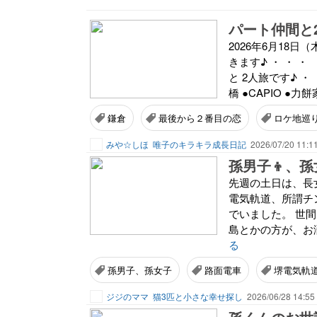
2026年6月18日
きます♪ ・ ・ 
と 2人旅です♪ 
橋 ●CAPIO ●力餅家
鎌倉
最後から２番目の恋
ロケ地巡
みや☆しほ
唯子のキラキラ成長日記
2026/07/20 11:1
孫男子👦、孫
先週の土日は、長
電気軌道、所謂チ
でいました。 世
島とかの方が、お洒
る
孫男子、孫女子
路面電車
堺電気軌
ジジのママ
猫3匹と小さな幸せ探し
2026/06/28 14:55