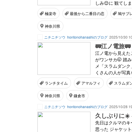
しみ😌に 観てし
極楽寺
最後から二番目の恋
鳩サブ
神奈川県
ニチニチソウ
hontonohanashiのブログ
2025/10/30 1
🚃江ノ電旅
江ノ電から見えた
がワンサカ🤭 踏
メ「スラムダンク
くさんの人が写真を
ランチタイム
アマルフィ
スラムダ
神奈川県
鎌倉市
ニチニチソウ
hontonohanashiのブログ
2025/10/28 1
久しぶりに☀️ 
先日はクルマのキー
思った ジャケット