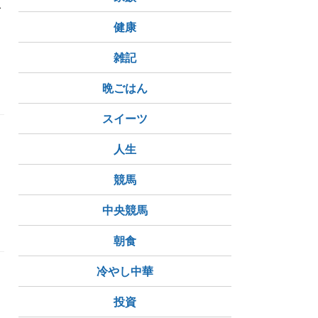
で
健康
雑記
晩ごはん
スイーツ
人生
競馬
中央競馬
朝食
冷やし中華
投資