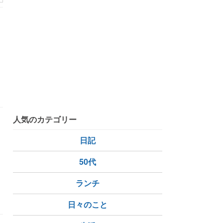
餅家
のりおりくん
人気のカテゴリー
ん
日記
50代
ランチ
日々のこと