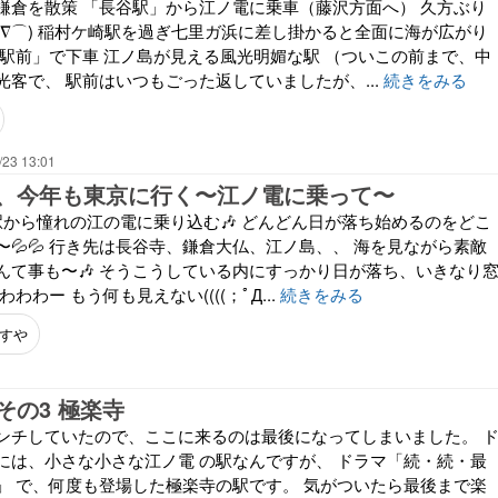
鎌倉を散策 「長谷駅」から江ノ電に乗車（藤沢方面へ） 久方ぶり
⌒∇⌒) 稲村ケ崎駅を過ぎ七里ガ浜に差し掛かると全面に海が広がり
校駅前」で下車 江ノ島が見える風光明媚な駅 （ついこの前まで、中
客で、 駅前はいつもごった返していましたが、...
続きをみる
/23 13:01
、今年も東京に行く〜江ノ電に乗って〜
駅から憧れの江の電に乗り込む🎶 どんどん日が落ち始めるのをどこ
💦💦 行き先は長谷寺、鎌倉大仏、江ノ島、、 海を見ながら素敵
んて事も〜🎶 そうこうしている内にすっかり日が落ち、いきなり
わわー もう何も見えない((((；ﾟД...
続きをみる
すや
その3 極楽寺
ンチしていたので、ここに来るのは最後になってしまいました。 
には、小さな小さな江ノ電 の駅なんですが、 ドラマ「続・続・最
」 で、何度も登場した極楽寺の駅です。 気がついたら最後まで楽