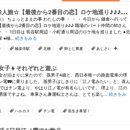
パ
ート仲間と2人旅☆【最後から2番目の恋】ロケ地巡り♪♪♪1日目
（木） ちょっとまえの事 わたしの事 ・ ・ ・ 今日から 鎌倉へ行って
・ 【最後から2番目の恋】ロケ地巡り♪♪♪ 職場のパート仲間のMさん
・ ・ ・ 1日目は 長谷駅周辺・小町通り周辺のロケ地を巡りました ●北
 ●極...
続きをみる
り
極楽寺駅
北橋
卵とじ蕎麦
あじさい
力
1
女子👧それぞれと遊ぶ
女が泊まりに来たので、孫男子4歳と、西日本唯一の路面電車の堺
ン電🚃に乗りました。 孫男子はしきりに「江ノ電みたい」と、喜
間ではチン電より、やはり江ノ電が有名らしいです。 堺より、江の
落ですよね。 車掌さん兼運転士さんは、とても楽し...
続きをみ
道
ハルカス
チン電
長生き希望！