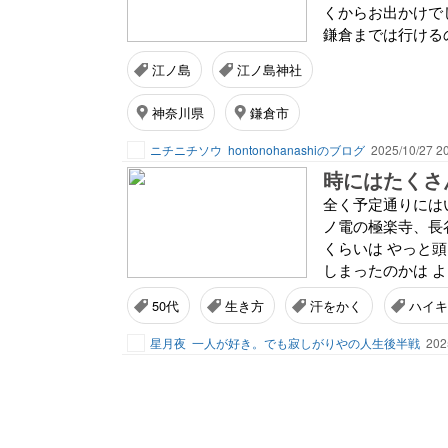
くからお出かけで
鎌倉までは行けるの
江ノ島
江ノ島神社
神奈川県
鎌倉市
ニチニチソウ
hontonohanashiのブログ
2025/10/27 2
時にはたくさ
全く予定通りには
ノ電の極楽寺、長
くらいは やっと
しまったのかは よ
50代
生き方
汗をかく
ハイキ
星月夜
一人が好き。でも寂しがりやの人生後半戦
202