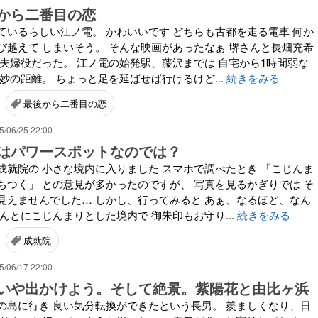
から二番目の恋
ているらしい江ノ電。 かわいいです どちらも古都を走る電車 何か
び越えて しまいそう。 そんな映画があったなぁ 堺さんと長畑充希
 夫婦役だった。 江ノ電の始発駅、藤沢までは 自宅から1時間弱な
妙の距離。 ちょっと足を延ばせば行けるけど...
続きをみる
最後から二番目の恋
5/06/25 22:00
はパワースポットなのでは？
成就院の 小さな境内に入りました スマホで調べたとき 「こじんま
ちつく」 との意見が多かったのですが、 写真を見るかぎりでは そ
見えませんでした… しかし、行ってみると あぁ、なるほど、なん
んとにこじんまりとした境内で 御朱印もお守り...
続きをみる
成就院
5/06/17 22:00
いや出かけよう。そして絶景。紫陽花と由比ヶ浜
の島に行き 良い気分転換ができたという長男。 羨ましくなり、日