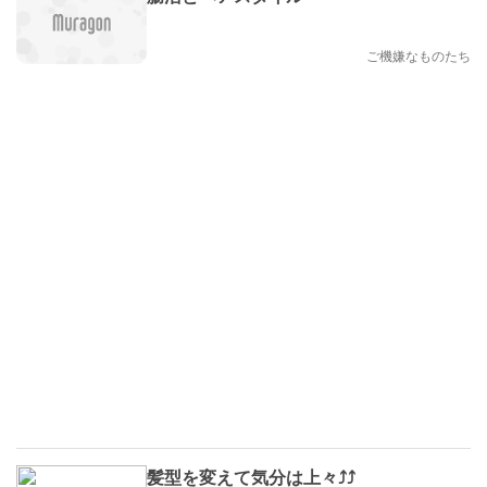
ご機嫌なものたち
髪型を変えて気分は上々⤴︎⤴︎