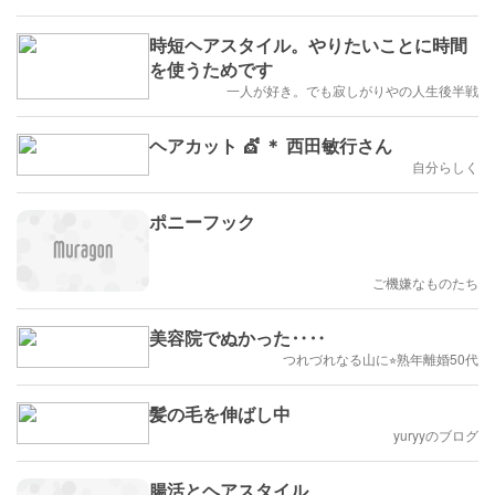
時短ヘアスタイル。やりたいことに時間
を使うためです
一人が好き。でも寂しがりやの人生後半戦
ヘアカット 💇 ＊ 西田敏行さん
自分らしく
ポニーフック
ご機嫌なものたち
美容院でぬかった‥‥
つれづれなる山に⭐︎熟年離婚50代
髪の毛を伸ばし中
yuryyのブログ
腸活とヘアスタイル