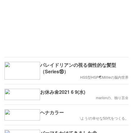
パレイドリアンの視る個性的な髪型
（Series⑱）
HSS型HSP🌏Millieの脳内世界
お休み🌼2021 6 9(水)
marionの、独り言🌼
ヘナカラー
\よう/の幸せな50代をつくる。
パーマをかけてきました🌼