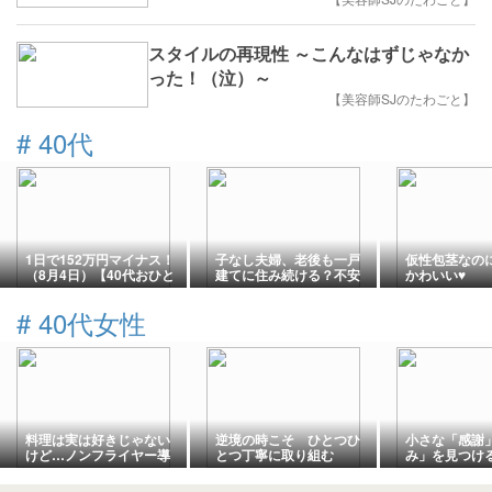
スタイルの再現性 ～こんなはずじゃなか
った！（泣）～
【美容師SJのたわごと】
#
40代
1日で152万円マイナス！
子なし夫婦、老後も一戸
仮性包茎なの
（8月4日）【40代おひと
建てに住み続ける？不安
かわいい♥
りさまFIREの投資結果】
と今から考えていること
#
40代女性
料理は実は好きじゃない
逆境の時こそ ひとつひ
小さな「感謝
けど…ノンフライヤー導
とつ丁寧に取り組む
み」を見つけ
入