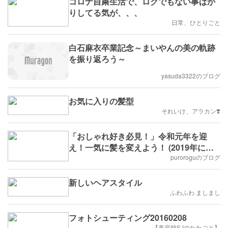
コロナ自粛生活で、ロクでもない事ばか
りしてる気が、、、
日常、ひとりごと
白石麻衣卒業記念～まいやんの美の軌跡
を振り返ろう～
yasuda3322のブログ
お気に入りの髪型
それいけ、アラカン❣️
「おしゃれ好き必見！」令和元年を迎
え！一気に髪を変えよう！ (2019年にピ
ッタリの人気ヘアスタイルまとめ)
puroroguのブログ
新しいヘアスタイル
ふわふわ ましまし
フォトシューティング20160208
【美容師SJのたわごと】