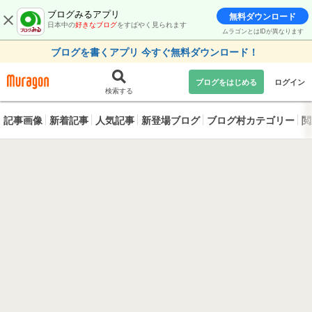
ブログみるアプリ
無料ダウンロード
日本中の
好きなブログ
をすばやく見られます
ムラゴンとはIDが異なります
ブログを書くアプリ 今すぐ無料ダウンロード！
ブログをはじめる
ログイン
検索する
記事画像
新着記事
人気記事
新登場ブログ
ブログ村カテゴリー
閲