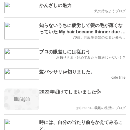
かんざしの魅力
気の持ちようブログ
知らないうちに疲労して髪の毛が薄くな
っていた My hair became thinner due to
fatigue.
70歳。同級生夫婦のゆるい暮らし
プロの眼差しには従おう
お独りさま・始めてみたら快適じゃない！？
髪バッサリ✂️切りました。
cafe time
2022年明けてしまいました💦
gajumaru～義足の生活～ブログ
時には、自分の当たり前をかえてみるこ
と。