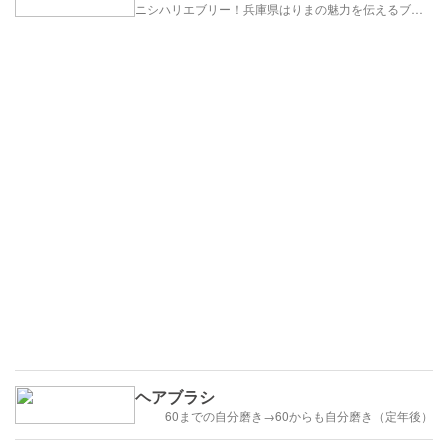
ニシハリエブリー！兵庫県はりまの魅力を伝えるブログ【西播磨】
ヘアブラシ
60までの自分磨き→60からも自分磨き（定年後）