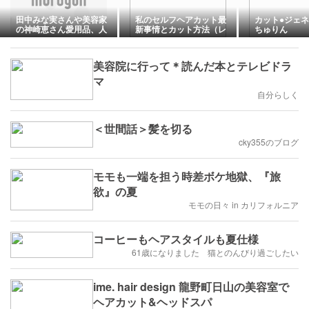
田中みな実さんや美容家
私のセルフヘアカット最
カット●ジェ
の神崎恵さん愛用品、人
新事情とカット方法（レ
ちゅりん
気のラブクロム
ディースバリカン、シェ
イパー、ハサミ）
美容院に行って＊読んだ本とテレビドラ
マ
自分らしく
＜世間話＞髪を切る
cky355のブログ
モモも一端を担う時差ボケ地獄、『旅
欲』の夏
モモの日々 in カリフォルニア
コーヒーもヘアスタイルも夏仕様
61歳になりました 猫とのんびり過ごしたい
ime. hair design 龍野町日山の美容室で
ヘアカット&ヘッドスパ