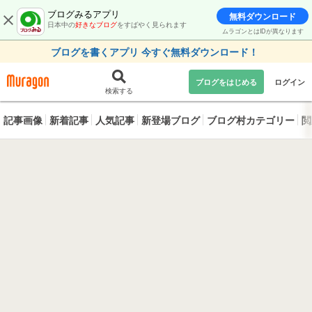
ブログみるアプリ
無料ダウンロード
日本中の
好きなブログ
をすばやく見られます
ムラゴンとはIDが異なります
ブログを書くアプリ 今すぐ無料ダウンロード！
ブログをはじめる
ログイン
検索する
記事画像
新着記事
人気記事
新登場ブログ
ブログ村カテゴリー
閲