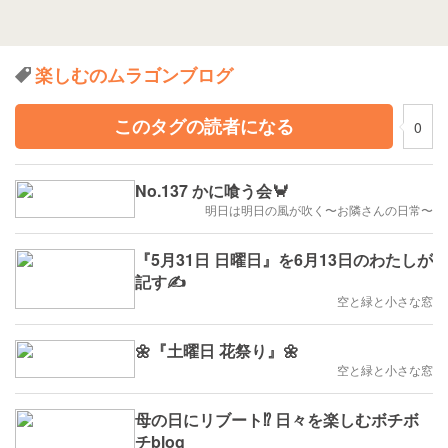
楽しむのムラゴンブログ
このタグの読者になる
0
No.137 かに喰う会🦀
明日は明日の風が吹く〜お隣さんの日常〜
『5月31日 日曜日』を6月13日のわたしが
記す✍️
空と緑と小さな窓
🌼『土曜日 花祭り』🌼
空と緑と小さな窓
母の日にリブート⁉︎ 日々を楽しむボチボ
チblog