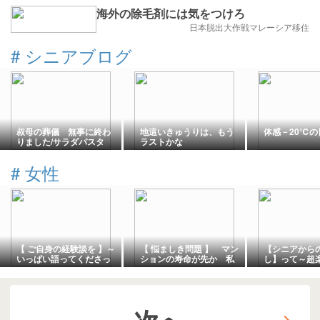
海外の除毛剤には気をつけろ
日本脱出大作戦マレーシア移住
#
シニアブログ
叔母の葬儀 無事に終わ
地這いきゅうりは、もう
体感－20℃の
りました/サラダパスタ
ラストかな
#
女性
【 ご自身の経験談を 】～
【 悩ましき問題 】 マン
【シニアから
いっぱい語ってくださっ
ションの寿命が先か 私
し】って～超
た皆様😃ありがとう
が先か
ん…と思って
このブログ。