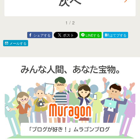
次へ
1
/
2
シェアする
LINEする
はてブする
メールする