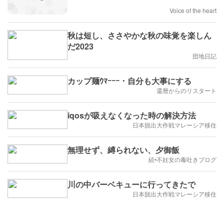
Voice of the heart
秋は短し、ささやかな秋の味覚を楽しん
だ2023
団地日記
カップ麺ｳﾏｰｰｰ・自分も大事にする
還暦からのリスタート
iqosが吸えなくなった時の解決方法
日本脱出大作戦マレーシア移住
無理せず、縛られない、夕御飯
続•不妊女の毒吐きブログ
川の中バーベキューに行ってきたで
日本脱出大作戦マレーシア移住