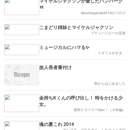
マイケルジャクソンが愛したハンバーグ
🍴
itsumoegaode3014のブログ
こまどり姉妹とマイケルジャクソン
プティハッピーの花束
ミュージカルにハマる✨
イギリスがすき。
故人長者番付け
秋からはじめました
金持ちKくんの呼び出し！ 時をかける少
女。
昭和トラベラーGen！（小学編）
魂の夏これ 2014
ガンプラ、プラモデル、へたのよこず記