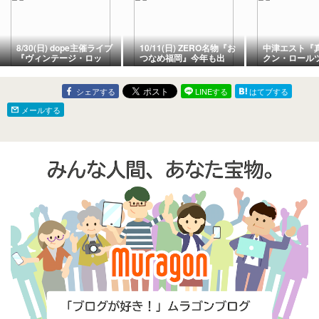
8/30(日) dope主催ライブ
10/11(日) ZERO名物『お
中津エスト『
『ヴィンテージ・ロッ
つなめ福岡』今年も出
クン・ロール
ク』親不孝Bassic.
演。
了
シェアする
LINEする
はてブする
メールする