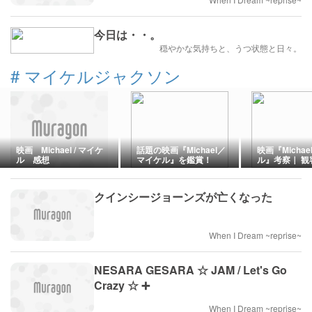
今日は・・。
穏やかな気持ちと、うつ状態と日々。
#
マイケルジャクソン
映画 Michael / マイケ
話題の映画『Michael／
映画『Micha
ル 感想
マイケル』を鑑賞！
ル』考察｜ 観
5つのヒット
クインシージョーンズが亡くなった
When I Dream ~reprise~
NESARA GESARA ☆ JAM / Let's Go
Crazy ☆ ➕
When I Dream ~reprise~