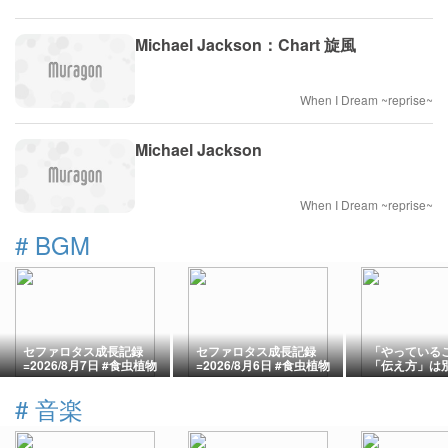
Michael Jackson：Chart 旋風
When I Dream ~reprise~
Michael Jackson
When I Dream ~reprise~
#
BGM
セファロタス成長記録
セファロタス成長記録
「やっている
=2026/8月7日 #食虫植物
=2026/8月6日 #食虫植物
「伝え方」は
#セファロタス #icos #著
#セファロタス #icos #著
高市首相の被
作権無料 #BGM
作権無料 #BGM
画が問うもの
#
音楽