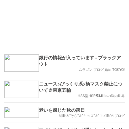
銀行の情報が入っています - ブラックア
ウト
ムラゴン ブログ 始め TOKYO!
ニュース>びっくり系>柄マスク禁止につ
いて＠東京五輪
HSS型HSP🌏Millieの脳内世界
老いを感じた秋の落日
緋咲＆”そら”＆”キョロ”＆”マメ助”のブログ