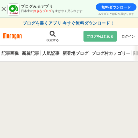
ブログみるアプリ
無料ダウンロード
日本中の
好きなブログ
をすばやく見られます
ムラゴンとはIDが異なります
ブログを書くアプリ 今すぐ無料ダウンロード！
ブログをはじめる
ログイン
検索する
記事画像
新着記事
人気記事
新登場ブログ
ブログ村カテゴリー
閲