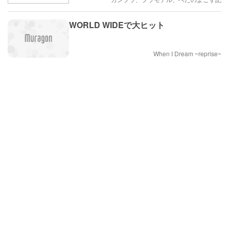
WORLD WIDEで大ヒット
When I Dream ~reprise~