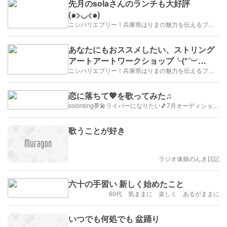
先月のsolaさんのランチも大好評
(๑>◡<๑)
ニシハリエブリー！兵庫県はりまの魅力を伝えるブログ【西播磨】
あなたにもおススメしたい、ストリング
アートアートワークショップ╰(*´︶
`*)╯♡
ニシハリエブリー！兵庫県はりまの魅力を伝えるブログ【西播磨】
恋に落ちて💖を歌ってみた♫
colorsing夢🎤ライバーになりたい🎵7月オーディション/リスナー募集中！
歌うことが好き
ラジオ体操のんき日記
六十の手習い 新しく始めたこと
60代 気ままに 楽しく あるがままに
いつでも何処でも 盆踊り