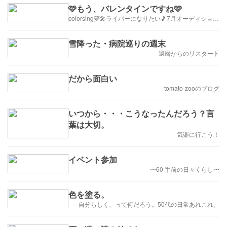
🩷もう、バレンタインですね🩷
colorsing夢🎤ライバーになりたい🎵7月オーディション/リスナー募集中！
雪降った・病院巡りの週末
還暦からのリスタート
だから面白い
tomato-zooのブログ
いつから・・・こうなったんだろう？言
葉は大切。
気楽に行こう！
イベント参加
〜60 手前の日々くらし〜
色を塗る。
自分らしく、って何だろう。50代の日常あれこれ。