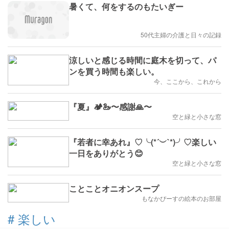
暑くて、何をするのもたいぎー
50代主婦の介護と日々の記録
涼しいと感じる時間に庭木を切って、パ
ンを買う時間も楽しい。
今、ここから、これから
『夏』🏕️🦢〜感謝🙏〜
空と緑と小さな窓
『若者に幸あれ』♡╰(*´︶`*)╯♡楽しい
一日をありがとう😊
空と緑と小さな窓
ことことオニオンスープ
もなかぴーすの絵本のお部屋
#
楽しい