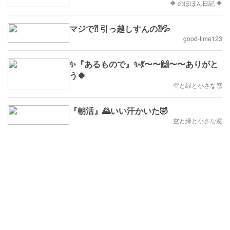
🔶 のほほん日記 🔶
マジで⁈ 引っ越しすんの⁈💦
good-time123
✨『あるもので』✨💃〜〜🙌〜〜ありがと
う🍀
空と緑と小さな窓
『朝活』🌄いい汗かいた🤣
空と緑と小さな窓