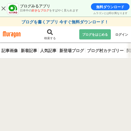
ブログみるアプリ
無料ダウンロード
日本中の
好きなブログ
をすばやく見られます
ムラゴンとはIDが異なります
ブログを書くアプリ 今すぐ無料ダウンロード！
ブログをはじめる
ログイン
検索する
記事画像
新着記事
人気記事
新登場ブログ
ブログ村カテゴリー
閲