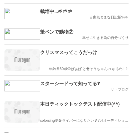
栽培中...🌱🌱🌱
自由気ままな日記帳🐑🌱
筆ペンで動物②
幸せに生きる為の自分づくり
クリスマスってこうだっけ
年齢差60歳🐶ばぁば と🐥そうちゃんの ゆるわLife
スターシードって知ってる❓️
ザ・ブログ
本日ティックトックテスト配信中(^^)
colorsing夢🎤ライバーになりたい🎵7月オーディション/リスナー募集中！