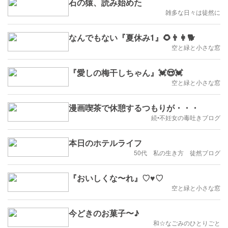
石の猿、読み始めた
雑多な日々は徒然に
なんでもない『夏休み1』🌻👨👩🐕
空と緑と小さな窓
『愛しの梅干しちゃん』💓😍💓
空と緑と小さな窓
漫画喫茶で休憩するつもりが・・・
続•不妊女の毒吐きブログ
本日のホテルライフ
50代 私の生き方 徒然ブログ
『おいしくな〜れ』♡♥♡
空と緑と小さな窓
今どきのお菓子〜♪
和☆なごみのひとりごと