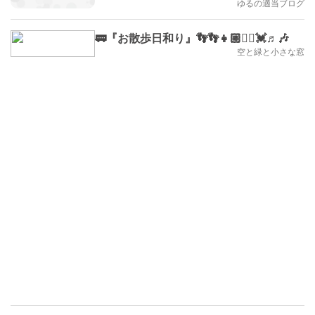
ゆるの適当ブログ
🚃『お散歩日和り』👣👣👧🏼🙎‍♀️💓♬🎶
空と緑と小さな窓