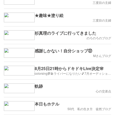
三度目の主婦
★趣味★塗り絵
三度目の主婦
杉真理のライブに行ってきました
のろのろのブログ
感謝しかない！自分ショップ㉒
Mさんブログ
8月25日21時からドキドキLive決定🌸
colorsing夢🎤ライバーになりたい🎵7月オーディション/リスナー募集中！
軌跡
心の交差点
本日もホテル
50代 私の生き方 徒然ブログ