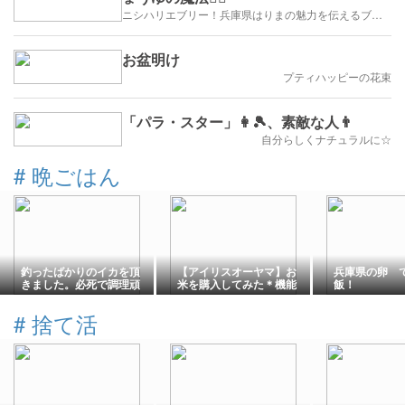
ニシハリエブリー！兵庫県はりまの魅力を伝えるブログ【西播磨】
お盆明け
プティハッピーの花束
「パラ・スター」👩🎾、素敵な人👨
自分らしくナチュラルに☆
#
晩ごはん
釣ったばかりのイカを頂
【アイリスオーヤマ】お
兵庫県の卵 
きました。必死で調理頑
米を購入してみた＊機能
飯！
張りました！旨し。
性と使いやすさを兼ね備
えたサーモフラスクライ
#
捨て活
ト