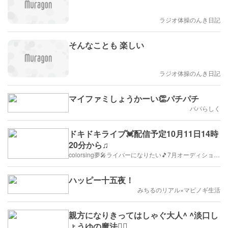
ラジオ体操のんき日記
そんなことも 楽しい
ラジオ体操のんき日記
マイファミしょうかーい👏パチパチ
パパらしく
ドキドキライブ💓配信予定10月11日14時
20分から♫
colorsing夢🎤ライバーになりたい🎵7月オーディション/リスナー募集中！
ハッピー十五夜！
みちるのリアル×マビノギ生活
親方になりきってはしゃぐ大人^ ^淡口し
ょうゆの魔法🧙‍♀️