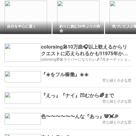
自分を中心に置く
釣りに挑む20年ぶりの再
気づいた人が
会
colorsing🎤10万曲🎧以上歌えるからリ
クエストに応えられるかも‼️1975年から
のヒット曲色々
colorsing夢🎤ライバーになりたい🎵7月オーディション/リスナー募集中！
『☀️をフル稼働』☀️☀️
空と緑と小さな窓
『えっ』『ナイ』凹むから🌈まで
空と緑と小さな窓
色〜〜〜〜〜〜んな『あっ』🐼💓🎉
空と緑と小さな窓