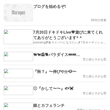
ブログを始めるぞ!
60代の笑壷
7月20日ドキドキLive💖遊びに来てくれ
てありがとうございます^ ^
colorsing夢🎤ライバーになりたい🎵7月オーディション/リスナー募集中！
🦮🐕‍🦺🐕パラダイス💤💤…
空と緑と小さな窓
『秋？』〜伸びやか🐶〜
空と緑と小さな窓
⚾︎『かして〜〜』🐟💓
空と緑と小さな窓
娘とカフェランチ
還暦からのリスタート