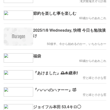
滝沢牧場犬ぞり計画
節約を楽しむ事を楽しむ
60歳からのあれこれ
2025/1/8 Wednesday, 快晴 今日も勉強漬
け
50後半、今から始めるのかー、いちからかー
福袋
60歳からのあれこれ
『あけました』🌅🎍継承❗️
空と緑と小さな窓
『ハハハのハァーー』🤣
空と緑と小さな窓
ジョイフル本田 53.4キロ◯