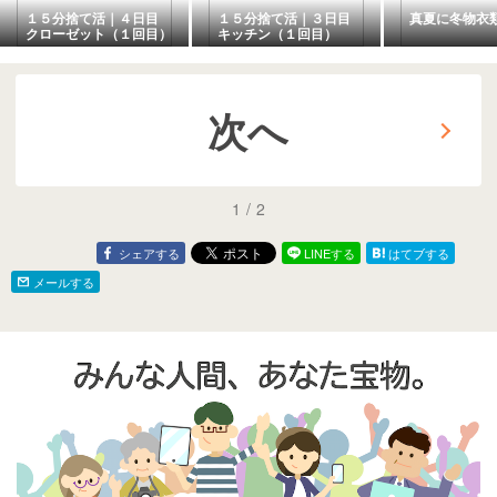
１５分捨て活｜４日目
１５分捨て活｜３日目
真夏に冬物衣
クローゼット（１回目）
キッチン（１回目）
次へ
1
/
2
シェアする
LINEする
はてブする
メールする