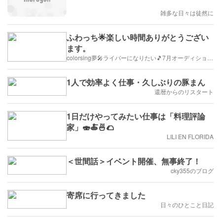
雑多な日々は徒然に
ふわっち🌟楽しい時間ありがとうござい
ます。
colorsing夢🎤ライバーになりたい🎵7月オーディション/リスナー募集中！
1人で効率よく仕事・久しぶりの豚まん
還暦からのリスタート
1日だけやってみたい仕事は「料理評論
家」🍣🍝🍜🌮
LILI EN FLORIDA
＜世間話＞イベント開催、無事終了！
cky355のブログ
寄席に行ってきました
日々のひとこと日記