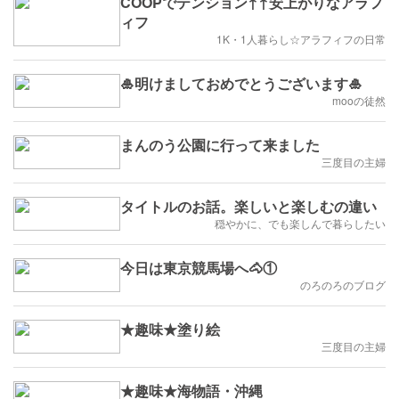
COOPでテンション↑↑安上がりなアラフ
ィフ
1K・1人暮らし☆アラフィフの日常
🎍明けましておめでとうございます🎍
mooの徒然
まんのう公園に行って来ました
三度目の主婦
タイトルのお話。楽しいと楽しむの違い
穏やかに、でも楽しんで暮らしたい
今日は東京競馬場へ🐴①
のろのろのブログ
★趣味★塗り絵
三度目の主婦
★趣味★海物語・沖縄