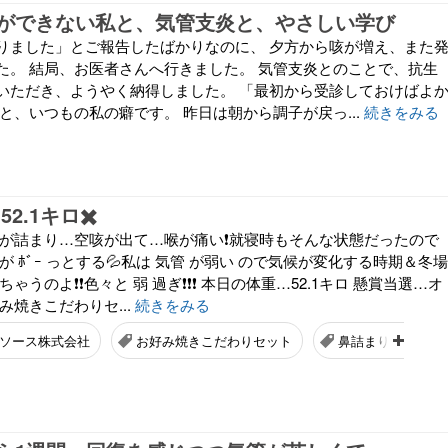
ができない私と、気管支炎と、やさしい学び
りました」とご報告したばかりなのに、 夕方から咳が増え、また
た。 結局、お医者さんへ行きました。 気管支炎とのことで、抗生
いただき、ようやく納得しました。 「最初から受診しておけばよ
と、いつもの私の癖です。 昨日は朝から調子が戻っ...
続きをみる
2.1キロ✖️
鼻が詰まり…空咳が出て…喉が痛い❗就寝時もそんな状態だったので
が ﾎﾞｰ っとする💦私は 気管 が弱い ので気候が変化する時期＆冬場
ゃうのよ❗❗色々と 弱 過ぎ❗❗❗ 本日の体重…52.1キロ 懸賞当選…オ
み焼きこだわりセ...
続きをみる
ソース株式会社
お好み焼きこだわりセット
鼻詰まり 空咳 喉