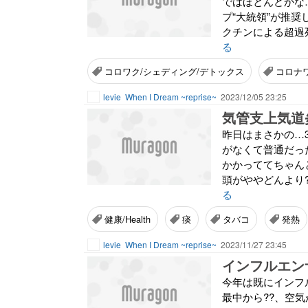
ではほとんどかな
プ“大統領”が推
クチンによる超過
る
コロワク/シェディング/デトックス
コロナ
levie
When I Dream ~reprise~
2023/12/05 23:25
気管支上気道炎で
昨日はまさかの…
がなくて普通だっ
かかっててちゃん
頭がややどんより?
る
健康/Health
痰
タバコ
発熱
levie
When I Dream ~reprise~
2023/11/27 23:45
インフルエンザ
今年は既にインフ
最中から??、空