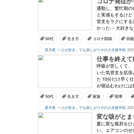
コロナ発症か
通勤し、繁忙期の
と実感もするけど
管支をラクにする
かった⋯ 大好きな
50代
生き方
コロナ闘病
回復
星月夜
一人が好き。でも寂しがりやの人生後半戦
202
仕事を終えて
呼吸が苦しくて、
いた気管支を拡張
た 10分だけ早く
が寝込むわけには行
50代
生き方
家族
喧嘩
星月夜
一人が好き。でも寂しがりやの人生後半戦
202
変な咳がとま
夏に変な風邪をひき
い、エアコンのせい