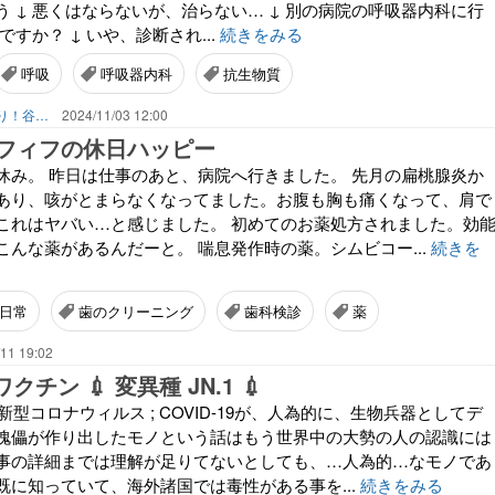
う ↓ 悪くはならないが、治らない… ↓ 別の病院の呼吸器内科に行
ですか？ ↓ いや、診断され...
続きをみる
呼吸
呼吸器内科
抗生物質
国際結婚はキラキラだけじゃない！山あり！谷あり！闇もある！？
2024/11/03 12:00
フィフの休日ハッピー
休み。 昨日は仕事のあと、病院へ行きました。 先月の扁桃腺炎か
あり、咳がとまらなくなってました。お腹も胸も痛くなって、肩で
これはヤバい…と感じました。 初めてのお薬処方されました。効
こんな薬があるんだーと。 喘息発作時の薬。シムビコー...
続きを
日常
歯のクリーニング
歯科検診
薬
11 19:02
 ワクチン 💉 変異種 JN.1 💉
新型コロナウィルス ; COVID-19が、人為的に、生物兵器としてデ
傀儡が作り出したモノという話はもう世界中の大勢の人の認識には
事の詳細までは理解が足りてないとしても、…人為的…なモノであ
既に知っていて、海外諸国では毒性がある事を...
続きをみる