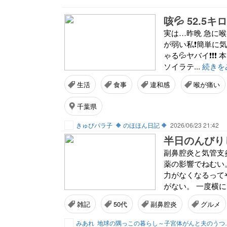
咳💦 52.5キ
実は…昨晩 急に喉に
が弱い私❗簡単に気管
ゃる💦ヤバイ❗❗❗
ソイラテ...
続きを
生活
食事
違和感
喉が痛い
千葉県
きゅぴパラ子
🔶 のほほん日記 🔶
2026/06/23 21:42
半日のんびり
副鼻腔炎と気管支
薬の影響でねむい
力がなくなるって
がない。 一度横に
雑記
50代
副鼻腔炎
グルメ
みあれ
地球の隅っこの暮ら