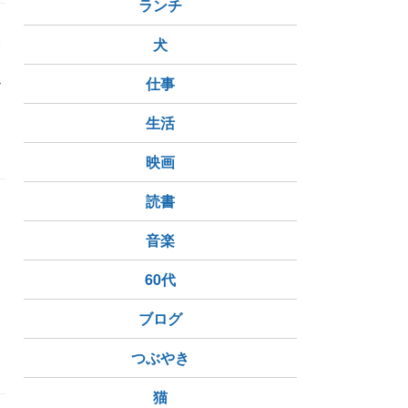
ランチ
発
犬
か
仕事
生活
映画
読書
音楽
60代
の痛み
お熱取ろう+メンソレータム
応急処置
ダイエット
ブログ
つぶやき
猫