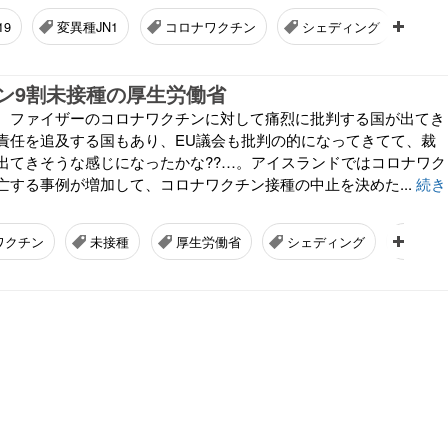
19
変異種JN1
コロナワクチン
シェディング
エ
ン9割未接種の厚生労働省
、ファイザーのコロナワクチンに対して痛烈に批判する国が出てき
責任を追及する国もあり、EU議会も批判の的になってきてて、裁
出てきそうな感じになったかな??…。アイスランドではコロナワク
亡する事例が増加して、コロナワクチン接種の中止を決めた...
続き
ワクチン
未接種
厚生労働省
シェディング
デト