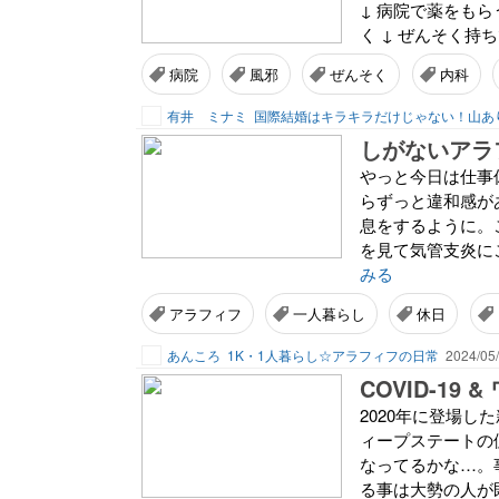
↓ 病院で薬をもら
く ↓ ぜんそく持ち
病院
風邪
ぜんそく
内科
有井 ミナミ
しがないアラ
やっと今日は仕事
らずっと違和感が
息をするように。
を見て気管支炎に
みる
アラフィフ
一人暮らし
休日
あんころ
1K・1人暮らし☆アラフィフの日常
2024/05/
COVID-19 &
2020年に登場した
ィープステートの
なってるかな…。
る事は大勢の人が