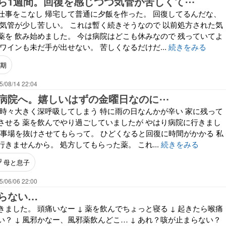
ら1週間。回復を感じつつ気管が苦しくて⋯
仕事をこなし 帰宅して普通に夕飯を作った。 回復してるんだな、
 気管が少し苦しい。 これは暫く続きそうなので 以前処方された気
薬を 飲み始めました。 今は病院はどこも休みなので 残っていてよ
ワインも未だ手が出せない。 苦しくなるだけだ...
続きをみる
期
5/08/14 22:04
病院へ。嬉しいはずの金曜日なのに⋯
 時々大きく深呼吸してしまう 特に雨の日なんかが辛い 家に残って
させる 薬を飲んでやり過ごしていましたが やはり病院に行きまし
仕事場を抜けさせてもらって。 ひどくなると回復に時間がかかる 私
きませんから。 処方してもらった薬。 これ...
続きをみる
母と息子
5/06/06 22:00
らない…
ました。 頭痛いなー ↓ 薬を飲んでちょっと寝る ↓ 起きたら喉痛
？ ↓ 風邪かなー、風邪薬飲んどこ… ↓ あれ？咳が止まらない？