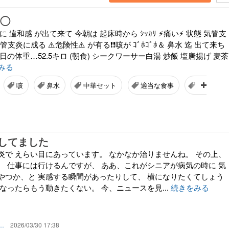
ロ◯
 違和感 が出て来て 今朝は 起床時から ｼｯｶﾘ ⚡痛い⚡ 状態 気管支
支炎に成る ⚠️危険性⚠️ が有る❗❗咳が ｺﾞﾎｺﾞﾎ＆ 鼻水 迄 出て来ち
 本日の体重…52.5キロ (朝食) シークワーサー白湯 炒飯 塩唐揚げ 麦茶
みる
咳
鼻水
中華セット
適当な食事
ダイエッ
してました
炎で えらい目にあっています。 なかなか治りませんね。 その上、
。 仕事には行けるんですが、 ああ、これがシニアが病気の時に 気
やつか、と 実感する瞬間があったりして、 横になりたくてしょう
なったらもう動きたくない。 今、ニュースを見...
続きをみる
し～子宮体がんと夫のうつと人生のかたち
2026/03/30 17:38