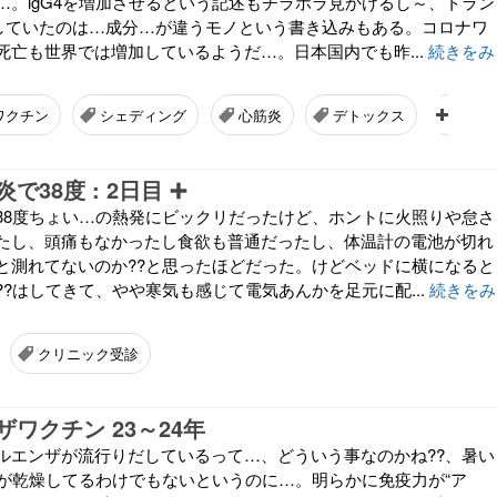
…。igG4を増加させるという記述もチラホラ見かけるし～、トラン
奨していたのは…成分…が違うモノという書き込みもある。コロナワ
死亡も世界では増加しているようだ…。日本国内でも昨...
続きをみ
ワクチン
シェディング
心筋炎
デトックス
便秘
38度 : 2日目 ➕
38度ちょい…の熱発にビックリだったけど、ホントに火照りや怠さ
たし、頭痛もなかったし食欲も普通だったし、体温計の電池が切れ
と測れてないのか??と思ったほどだった。けどベッドに横になると
?はしてきて、やや寒気も感じて電気あんかを足元に配...
続きをみ
クリニック受診
ワクチン 23～24年
ルエンザが流行りだしているって…、どういう事なのかね??、暑い
気が乾燥してるわけでもないというのに…。明らかに免疫力が“ア