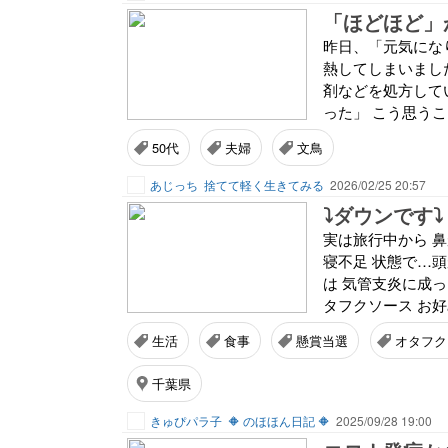
「ほどほど」
昨日、「元気にな
熱してしまいまし
剤などを処方して
った」 こう思うこ
50代
夫婦
文鳥
あじっち
捨てて軽く生きてみる
2026/02/25 20:57
⤵ダウンです⤵ 5
実は旅行中から 
寝不足 状態で…頭
は 気管支炎に成っち
タフクソース お好
生活
食事
懸賞当選
オタフク
千葉県
きゅぴパラ子
🔶 のほほん日記 🔶
2025/09/28 19:00