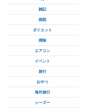
クソソーム
XBBワクチン
雑記
病院
ダイエット
掃除
エアコン
ックス
発熱外来
食
社会
イベント
旅行
おやつ
海外旅行
シーズー