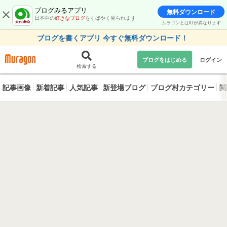
ブログみるアプリ
無料ダウンロード
日本中の
好きなブログ
をすばやく見られます
ムラゴンとはIDが異なります
ブログを書くアプリ 今すぐ無料ダウンロード！
ブログをはじめる
ログイン
検索する
記事画像
新着記事
人気記事
新登場ブログ
ブログ村カテゴリー
閲