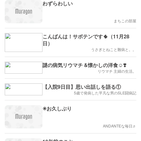
わずらわしい
まちこの部屋
こんばんは！サボテンです🌵（11月28
日）
うさぎとねこと難病と。。
謎の病気リウマチ &懐かしの洋食☺️❣️
リウマチ 主婦の生活。
【入院9日目】思い出話しを語る①
5歳で発病した平凡な男のSLE闘病記
✳︎お久しぶり
ANDANTEな毎日♬