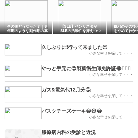
その後どうなった？｜更
【SLE】ベンリスタが
風邪のその後
年期のような副作用の薬
SLEの活動性を抑えつつ
をやめてわか
｜急に濃くなった両頬の
ステロイドを減らせると
シミ
いう研究結果
久しぶりに❗行って来ました😊
小さな幸せを探して・・・
やっと手元に😊製菓衛生師免許証😂😮‍💨㊗️
小さな幸せを探して・・・
ガス&電気代12月分🤔
小さな幸せを探して・・・
バスクチーズケーキ😁😅😂
小さな幸せを探して・・・
膠原病内科の受診と近況