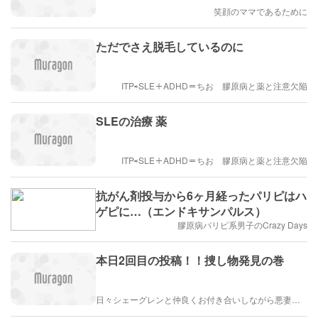
笑顔のママであるために
ただでさえ脱毛しているのに
ITP⇨SLE＋ADHD＝ちお 膠原病と薬と注意欠陥
SLEの治療 薬
ITP⇨SLE＋ADHD＝ちお 膠原病と薬と注意欠陥
抗がん剤投与から6ヶ月経ったパリピはハ
ゲピに…（エンドキサンパルス）
膠原病パリピ系男子のCrazy Days
本日2回目の投稿！！捜し物発見の巻
日々シェーグレンと仲良くお付き合いしながら悪妻鬼嫁日記