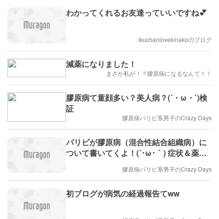
わかってくれるお友達っていいですね💕
ikuchanlovekinakoのブログ
減薬になりました！
まさか私が！？膠原病になるなんて！！
膠原病て童顔多い？美人病？(´・ω・`)検
証
膠原病パリピ系男子のCrazy Days
パリピが膠原病（混合性結合組織病）に
ついて書いてくよ！(´･ω･｀) 症状＆薬の
副作用編
膠原病パリピ系男子のCrazy Days
初ブログが病気の経過報告てww