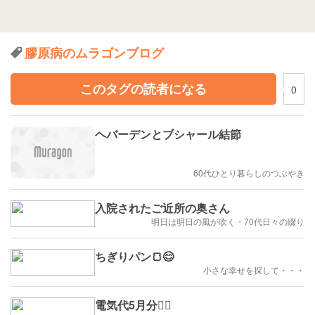
膠原病のムラゴンブログ
このタグの読者になる
0
ヘバーデンとブシャール結節
60代ひとり暮らしのつぶやき
入院されたご近所の奥さん
明日は明日の風が吹く・70代日々の綴り
ちぎりパン🍞😊
小さな幸せを探して・・・
電気代5月分😮‍💨