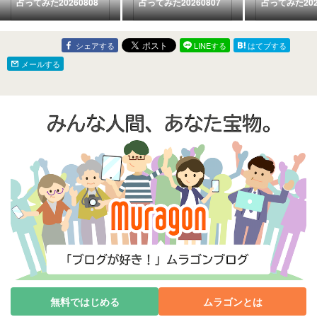
占ってみた20260808
占ってみた20260807
占ってみた202
シェアする
LINEする
はてブする
メールする
無料ではじめる
ムラゴンとは