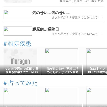
膠原病パリピ系男子のCrazy Days
気のせい…気のせい…
まさか私が！？膠原病になるなんて！！
膠原病…通院日
まさか私が！？膠原病になるなんて！！
#
特定疾患
C大病院受診126回目。暑
我が家の夫が「男性に求
【SLE】ベン
さ寒さ彼岸まで？「MDS
めるもの」とファンサ対
SLEの活動性
患者iPSで病態再現、遺伝
策
ステロイドを
子編集で改善」ってスゴ
いう研究結果
#
占ってみた
イ