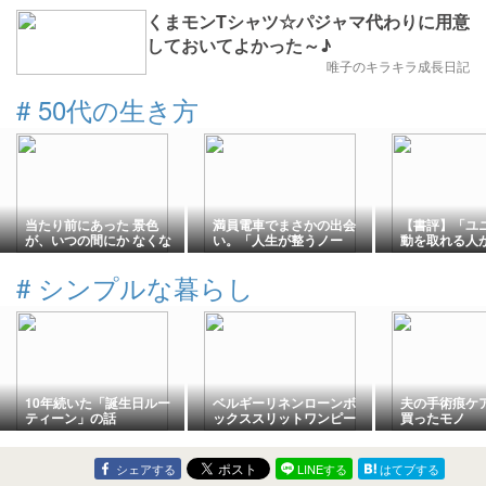
くまモンTシャツ☆パジャマ代わりに用意
しておいてよかった～♪
唯子のキラキラ成長日記
#
50代の生き方
当たり前にあった 景色
満員電車でまさかの出会
【書評】「ユ
が、いつの間にか なくな
い。「人生が整うノー
動を取れる人
っている
ト」をいただきました
えていること」
生き抜く“個性
#
シンプルな暮らし
10年続いた「誕生日ルー
ベルギーリネンローンボ
夫の手術痕ケ
ティーン」の話
ックススリットワンピー
買ったモノ
ス スモーキーサックスを
制作中です
シェアする
LINEする
はてブする