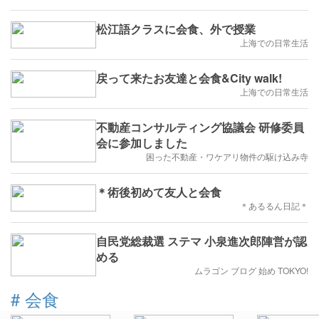
松江語クラスに会食、外で授業
上海での日常生活
戻って来たお友達と会食&City walk!
上海での日常生活
不動産コンサルティング協議会 研修委員
会に参加しました
困った不動産・ワケアリ物件の駆け込み寺
＊術後初めて友人と会食
＊あるるん日記＊
自民党総裁選 ステマ 小泉進次郎陣営が認
める
ムラゴン ブログ 始め TOKYO!
#
会食