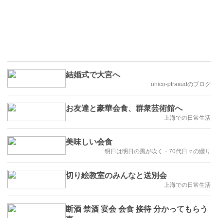
結婚式で大宮へ
unico-ptrasudのブログ
お友達と豪華会食、群衆芸術館へ
上海での日常生活
美味しい会食
明日は明日の風が吹く・70代日々の綴り
切り絵教室のみんなと送別会
上海での日常生活
断酒 禁酒 宴会 会食 接待 分かってもらう