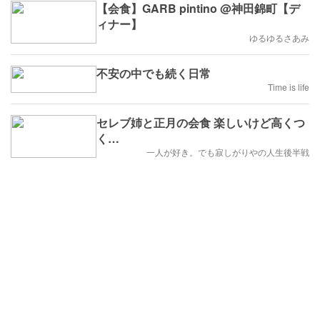
【会食】GARB pintino @神田錦町【デ
ィナー】
ゆるゆるさあみ
不安の中でも続く日常
Time is life
セレブ姉と正月の会食 楽しいけど高くつ
く…
一人が好き。でも寂しがりやの人生後半戦