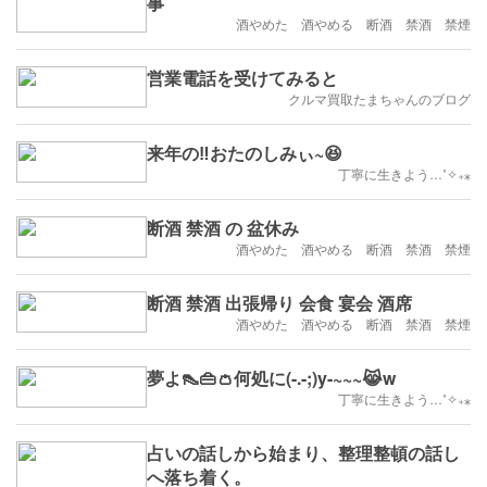
事
酒やめた 酒やめる 断酒 禁酒 禁煙
営業電話を受けてみると
クルマ買取たまちゃんのブログ
来年の‼️おたのしみぃ~😆
丁寧に生きよう…˚✧₊⁎
断酒 禁酒 の 盆休み
酒やめた 酒やめる 断酒 禁酒 禁煙
断酒 禁酒 出張帰り 会食 宴会 酒席
酒やめた 酒やめる 断酒 禁酒 禁煙
夢よ👠👜👛何処に(-.-;)y-~~~😹w
丁寧に生きよう…˚✧₊⁎
占いの話しから始まり、整理整頓の話し
へ落ち着く。