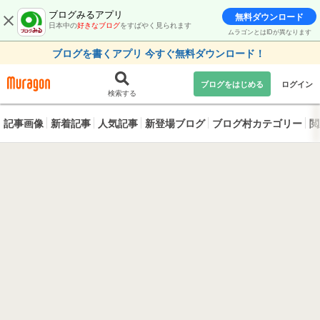
ブログみるアプリ
無料ダウンロード
日本中の
好きなブログ
をすばやく見られます
ムラゴンとはIDが異なります
ブログを書くアプリ 今すぐ無料ダウンロード！
ブログをはじめる
ログイン
検索する
記事画像
新着記事
人気記事
新登場ブログ
ブログ村カテゴリー
閲