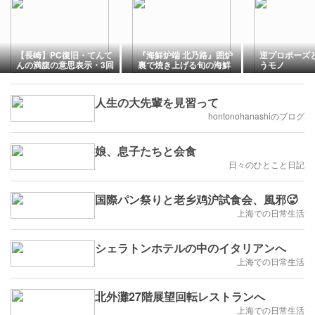
【長崎】PC復旧・てんて
『海鮮炉端 北乃路』囲炉
逆プロポーズ
んの満腹の意思表示・3回
裏で焼き上げる旬の海鮮
うモノ
忌の法要と会食
を堪能！センチュリーマ
リーナ函館
人生の大先輩を見習って
hontonohanashiのブログ
娘、息子たちと会食
日々のひとこと日記
国際パン祭りと老乡鸡沪試食会、風邪🥵
上海での日常生活
シェラトンホテルの中のイタリアンへ
上海での日常生活
北外灘27階展望回転レストランへ
上海での日常生活