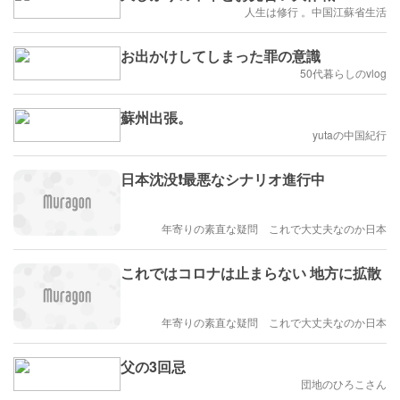
人生は修行 。中国江蘇省生活
お出かけしてしまった罪の意識
50代暮らしのvlog
蘇州出張。
yutaの中国紀行
日本沈没❗️最悪なシナリオ進行中
年寄りの素直な疑問 これで大丈夫なのか日本
これではコロナは止まらない 地方に拡散
年寄りの素直な疑問 これで大丈夫なのか日本
父の3回忌
団地のひろこさん