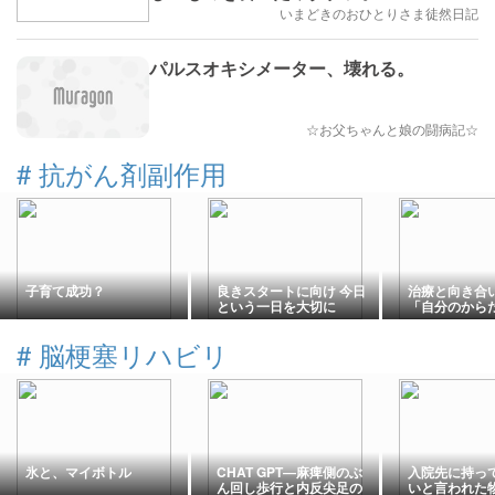
いまどきのおひとりさま徒然日記
パルスオキシメーター、壊れる。
☆お父ちゃんと娘の闘病記☆
#
抗がん剤副作用
子育て成功？
良きスタートに向け 今日
治療と向き合
という一日を大切に
「自分のから
大切なポイン
#
脳梗塞リハビリ
氷と、マイボトル
CHAT GPT―麻痺側のぶ
入院先に持っ
ん回し歩行と内反尖足の
いと言われた