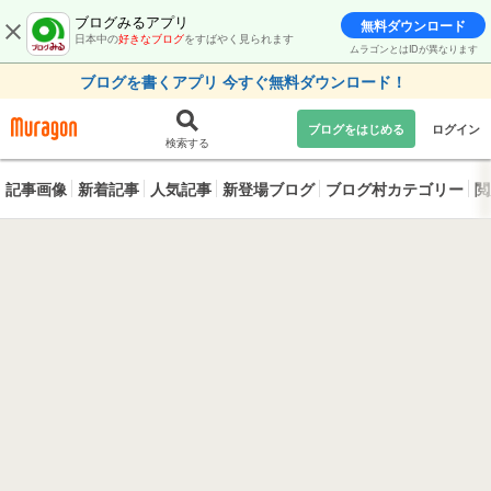
ブログみるアプリ
無料ダウンロード
日本中の
好きなブログ
をすばやく見られます
ムラゴンとはIDが異なります
ブログを書くアプリ 今すぐ無料ダウンロード！
ブログをはじめる
ログイン
検索する
記事画像
新着記事
人気記事
新登場ブログ
ブログ村カテゴリー
閲