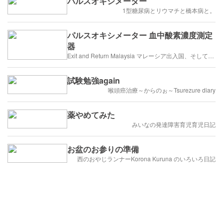
パルスオキシメーター
1型糖尿病とリウマチと橋本病と。
パルスオキシメーター 血中酸素濃度測定
器
Exit and Return Malaysia マレーシア出入国、そしてペナン生活
試験勉強again
喉頭癌治療～からのぉ～Tsurezure diary
薬やめてみた
みいなの発達障害育児育児日記
お盆のお参りの準備
西のおやじランナーKorona Kuruna のいろいろ日記