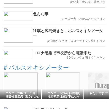
赤い実・青い実・黄色い実
色んな事
シーズー犬 みかんとらんとはい
牡蠣と広島焼きと、パルスオキシメータ
ー
Ohana〜ひとり・スローライフを愉しもうよ
コロナ感染で市役所から電話来た
60代シングル明るく生きたい
#
パルスオキシメーター
エンハーツ87クール目
エンハーツ投与下の間質
自分ってすご
間質性肺疾患（ILD）の心
性肺疾患は統制下になっ
配事
たみたい？