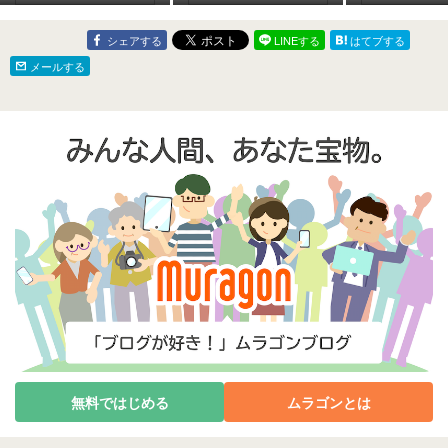
鍵を発見?−3−4
シェアする
LINEする
はてブする
メールする
無料ではじめる
ムラゴンとは