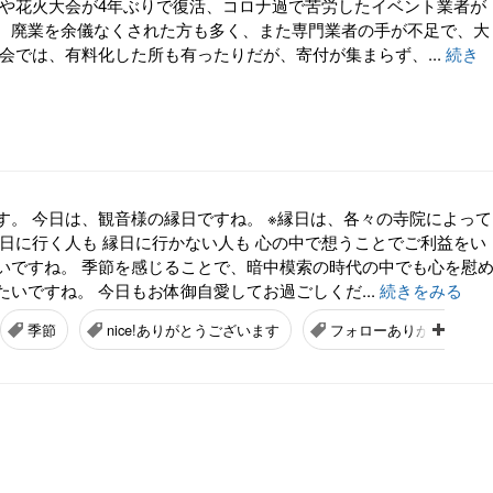
りや花火大会が4年ぶりで復活、コロナ過で苦労したイベント業者が
、廃業を余儀なくされた方も多く、また専門業者の手が不足で、大
大会では、有料化した所も有ったりだが、寄付が集まらず、...
続き
す。 今日は、観音様の縁日ですね。 ※縁日は、各々の寺院によって
縁日に行く人も 縁日に行かない人も 心の中で想うことでご利益をい
いですね。 季節を感じることで、暗中模索の時代の中でも心を慰
いですね。 今日もお体御自愛してお過ごしくだ...
続きをみる
季節
nice!ありがとうございます
フォローありがとうござ