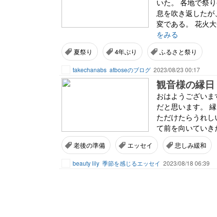
いた。 各地で祭
息を吹き返したが
変である。 花火
をみる
夏祭り
4年ぶり
ふるさと祭り
takechanabs
atboseのブログ
2023/08/23 00:17
観音様の縁日
おはようございま
だと思います。 
ただけたらうれし
て前を向いていきた
老後の準備
エッセイ
悲しみ緩和
beauty lily
季節を感じるエッセイ
2023/08/18 06:39