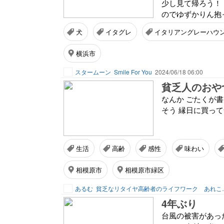
少し見て帰ろう！ 
のでゆずかりん抱っ
犬
イタグレ
イタリアングレーハウ
横浜市
スタームーン
Smile For You
2024/06/18 06:00
貧乏人のおや
なんか ごたくが
そう 縁日に買っ
生活
高齢
感性
味わい
相模原市
相模原市緑区
あるむ
貧乏なリタイヤ高
4年ぶり
台風の被害があっ