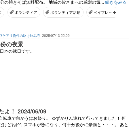
人分の焼きそば無料配布。 地域の皆さまへの感謝の気...
続きをみる
ば
ボランティア
ボランティア活動
ベイブレード
ワケアリ物件の駆け込み寺
2025/07/13 22:09
九份の夜景
が日本の縁日です。
！ 2024/06/09
自転車で向かうはお祭り。 ゆずかりん連れて行ってきました！ 何
けどね(^^; スマホが急になり、何十分後かに豪雨と・・・。 あと