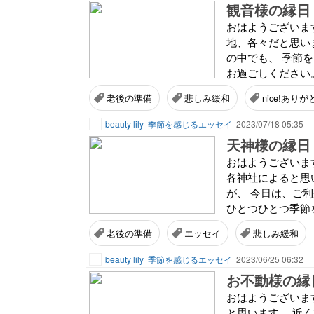
観音様の縁日
おはようございま
地、各々だと思い
の中でも、 季節
お過ごしください。 
老後の準備
悲しみ緩和
nice!あり
beauty lily
季節を感じるエッセイ
2023/07/18 05:35
天神様の縁日
おはようございま
各神社によると思
が、 今日は、ご
ひとつひとつ季節を
老後の準備
エッセイ
悲しみ緩和
beauty lily
季節を感じるエッセイ
2023/06/25 06:32
お不動様の縁
おはようございま
と思います。 近