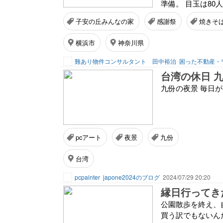
準備。 目玉は80
子安の丘みんなの家
感謝祭
焼きそ
横浜市
神奈川県
難あり物件コンサルタント 田中裕治
困った不動産・
台湾の休日 
九份の夜景 毎日
pcアート
夜景
九份
台湾
pcpainter
japone2024のブログ
2024/07/29 20:20
縁日行ってきたよ
公園散歩を終え、
買う訳でもないんだ