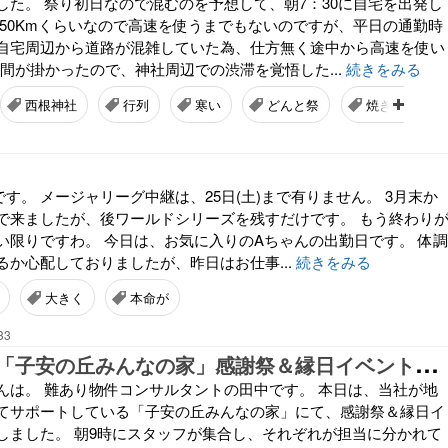
した。 祭り初日なので混むのを予想して、朝7：30に自宅を出発し
ら50Kmくらいなので高速を使うまでもないのですが、平日の通勤時
自宅周辺から道路が混雑していた為、仕方無く途中から高速を使い
時間が掛かったので、神社周辺での渋滞を覚悟した...
続きをみる
西根神社
行列
寒い
どんと祭
焼きそば
)です。 メージャリーグ中継は、25日(土)まで有りません。 3月末か
で来ましたが、後ワールドシリーズを残すだけです。 もう終わり
い限りですわ。 今日は、お気に入りのAちゃんの出勤日です。 体調
るか心配しておりましたが、昨日はお仕事...
続きをみる
大きく
本命が
33
地
域貢献活動「子安の丘みんなの家」感謝祭＆縁日イベントを開催しました
んは。 難あり物件コンサルタントの田中です。 本日は、当社が地
てサポートしている「子安の丘みんなの家」にて、感謝祭＆縁日イ
しました。 朝9時にスタッフが集合し、それぞれが担当に分かれて