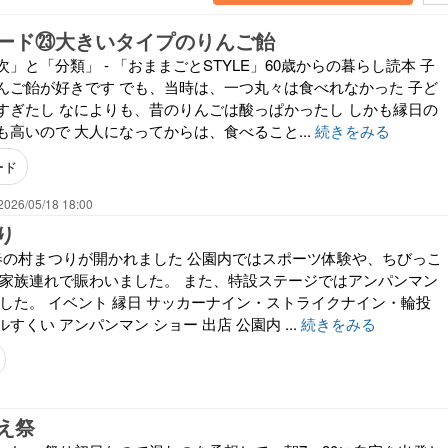
ード㉓大きいタイプのりんご飴
」と「分類」 - 「おままごとSTYLE」60歳からの暮らし読本 子
んご飴が好きです でも、当時は、一つ丸々は食べれなかった 子ど
すぎたし なによりも、昔のりんごは酸っぱかったし しかも縁日の
高いので 大人になってからは、食べること...
続きをみる
ード
2026/05/18 18:00
り
春の村まつりが開かれました 公園内ではスポーツ体験や、ちびっこ
 家族連れで賑わいました。 また、特設ステージではアンパンマン
ました。 イベント 縁日 サッカーナイン・ストライクナイン・輪投
すくい アンパンマン ショー 出店 公園内 ...
続きをみる
1
え祭