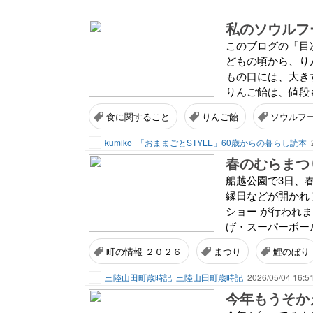
私のソウルフ
このブログの「目次
どもの頃から、り
もの口には、大き
りんご飴は、値段も
食に関すること
りんご飴
ソウルフ
kumiko
「おままごとSTYLE」60歳からの暮らし読本
春のむらまつ
船越公園で3日、
縁日などが開かれ
ショー が行われ
げ・スーパーボール
町の情報 ２０２６
まつり
鯉のぼり
三陸山田町歳時記
三陸山田町歳時記
2026/05/04 16:5
今年もうそか