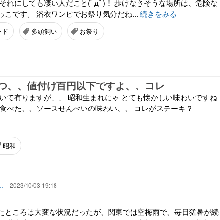
それにしても凄い人だこと(ﾟдﾟ)！ 歩けなさそうな場所は、危険な
こです。 浴衣ワンピでお祭り気分だね...
続きをみる
ンド
多頭飼い
お祭り
つ、、値付け百円以下ですよ、、コレ
書いて有りますが、、 昭和生まれにゃ とても懐かしい味わいですね
て食べた、、ソースせんべいの味わい、、 コレがステーキ？
昭和
齢者のライフワーク あれこれ、、、
2023/10/03 19:18
たところは大変な状況だったが、関東では空梅雨で、毎日猛暑が続