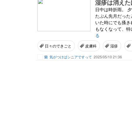
湿疹は消えた
日中は時折雨。 
たぶん先月だった
いた時にでも搔き
もなくなって、特
る
日々のできごと
皮膚科
湿疹
蘭
気がつけばシニアですって
2025/05/10 21:36