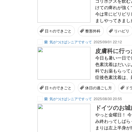
コリホグスを飲む
けての痺れが強く
今は常にビリビリ
ましやってきました
日々のできごと
整形外科
リハビリ
蘭
気がつけばシニアですって
2025/09/01 22:12
皮膚科に行っ
今日も暑い一日で
色素沈着はだいぶ
科でお薬もらって
症後色素沈着は、
日々のできごと
休日の過ごし方
ド
蘭
気がつけばシニアですって
2025/08/30 20:55
ドイツのお城
やっと金曜日！ 
み終わってしばら
まりは左上半身が痛