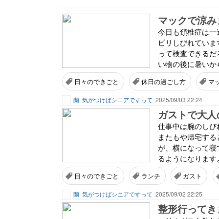
マックで涼み
今日も頚椎症は一
ビリしびれていま
って検査できるだ
い物の後に暑いから
日々のできごと
休日の過ごし方
マ
蘭
気がつけばシニアですって
2025/09/03 22:24
ガストで大人
仕事中は腕のしび
またもや帰宅する
が、横になって寝
るようになりますよ
日々のできごと
ランチ
ガスト
蘭
気がつけばシニアですって
2025/09/02 22:25
整形行ってき