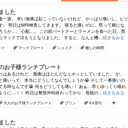
ました
進一退。 幸い激痛は起こっていないけれど、やっぱり痛いし、ビ
す。 明日はMRI検査してきます。 寝ると痛いのに、黙って横にな
ろうか…。 心配…。 この前パートナーとラーメンを食べた日、買
マックで涼もうとなりました。 すると、なんと機...
続きをみる
ック
マックフロート
シェイク
癒しの時間
のお子様ランチプレート
れはあるけれど、激痛はほとんどなくホッとしていました。 が。
と痛いって、本当にどうしてなんでしょうか😭 そして一番痛いの
てる時なんです😭 何をどうしても痛い！ あぁ…早くゆっくり眠れ
うに…！！ 昨日は整形外科終わってから、母親の...
続きをみる
大人のお子様ランチプレート
プリン
5％割引
プラチ
ました