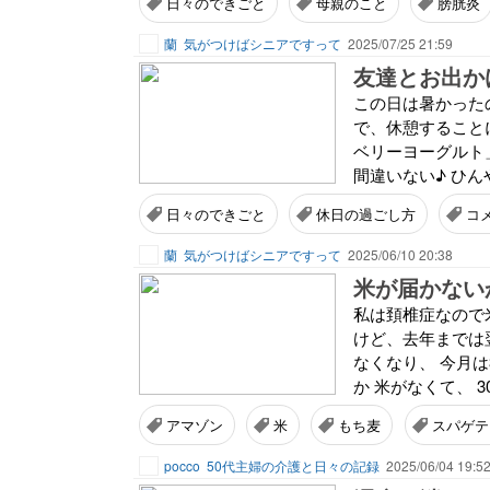
日々のできごと
母親のこと
膀胱炎
蘭
気がつけばシニアですって
2025/07/25 21:59
友達とお出か
この日は暑かった
で、休憩すること
ベリーヨーグルト
間違いない♪ ひん
日々のできごと
休日の過ごし方
コ
蘭
気がつけばシニアですって
2025/06/10 20:38
米が届かない
私は頚椎症なので米
けど、去年までは
なくなり、 今月は
か 米がなくて、 
アマゾン
米
もち麦
スパゲテ
pocco
50代主婦の介護と日々の記録
2025/06/04 19:5