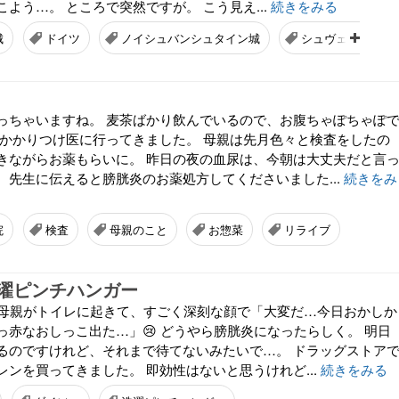
よう…。 ところで突然ですが。 こう見え...
続きをみる
城
ドイツ
ノイシュバンシュタイン城
シュヴェリーン城
っちゃいますね。 麦茶ばかり飲んでいるので、お腹ちゃぽちゃぽ
とかかりつけ医に行ってきました。 母親は先月色々と検査をしたの
きながらお薬もらいに。 昨日の夜の血尿は、今朝は大丈夫だと言
、先生に伝えると膀胱炎のお薬処方してくださいました...
続きをみ
院
検査
母親のこと
お惣菜
リライブ
濯ピンチハンガー
に母親がトイレに起きて、すごく深刻な顔で「大変だ…今日おかしか
っ赤なおしっこ出た…」😢 どうやら膀胱炎になったらしく。 明日
るのですけれど、それまで待てないみたいで…。 ドラッグストア
ンを買ってきました。 即効性はないと思うけれど...
続きをみる