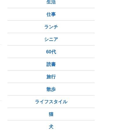
生活
、
仕事
ランチ
シニア
60代
読書
旅行
スノーマット
炎症後色素沈着
散歩
ライフスタイル
猫
犬