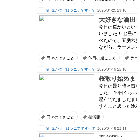
蘭
気がつけばシニアですって
2025/04/25 23:10
大好きな酒田
今日は暖かいとい
いました！ お昼
べたので、五臓六腑
ながら、ラーメンを
日々のできごと
休日の過ごし方
ラ
蘭
気がつけばシニアですって
2025/04/19 22:10
桜散り始めま
今日は曇り時々雷
した。 10日く
湿布でだましだま
する…と思った途端
日々のできごと
桜満開
蘭
気がつけばシニアですって
2025/04/18 22:11