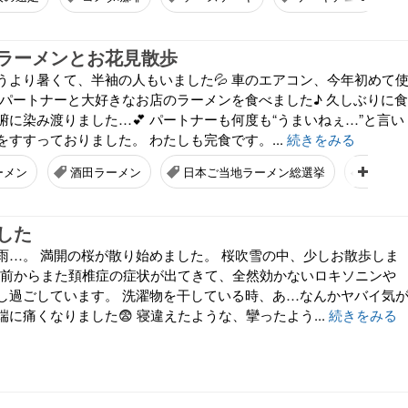
ラーメンとお花見散歩
うより暑くて、半袖の人もいました💦 車のエアコン、今年初めて
にパートナーと大好きなお店のラーメンを食べました♪ 久しぶりに食
に染み渡りました…💕 パートナーも何度も“うまいねぇ…”と言い
すすっておりました。 わたしも完食です。...
続きをみる
ーメン
酒田ラーメン
日本ご当地ラーメン総選挙
ラーメ
した
雨…。 満開の桜が散り始めました。 桜吹雪の中、少しお散歩しま
らい前からまた頚椎症の症状が出てきて、全然効かないロキソニンや
し過ごしています。 洗濯物を干している時、あ…なんかヤバイ気
に痛くなりました😨 寝違えたような、攣ったよう...
続きをみる