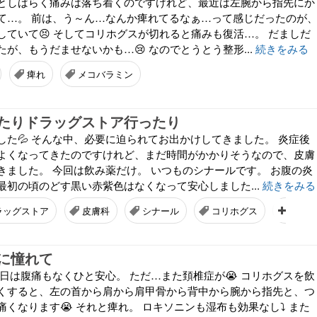
としばらく痛みは落ち着くのですけれど、最近は左腕から指先にか
て…。 前は、う～ん…なんか痺れてるなぁ…って感じだったのが
していて😣 そしてコリホグスが切れると痛みも復活…。 だましだ
が、もうだませないかも…😢 なのでとうとう整形...
続きをみる
痺れ
メコバラミン
たりドラッグストア行ったり
した💦 そんな中、必要に迫られてお出かけしてきました。 炎症後
よくなってきたのですけれど、まだ時間がかかりそうなので、皮膚
きました。 今回は飲み薬だけ。 いつものシナールです。 お腹の炎
最初の頃のどす黒い赤紫色はなくなって安心しました...
続きをみる
ラッグストア
皮膚科
シナール
コリホグス
アー
に憧れて
今日は腹痛もなくひと安心。 ただ…また頚椎症が😭 コリホグスを飲
くすると、左の首から肩から肩甲骨から背中から腕から指先と、つ
くなります😭 それと痺れ。 ロキソニンも湿布も効果なし⤵️ また