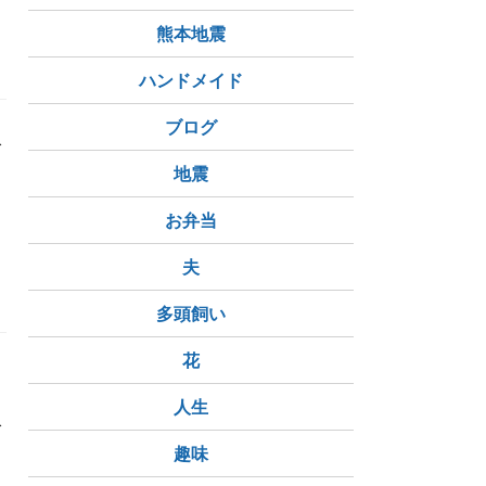
熊本地震
ヴァルトブルク城
お城
ハンドメイド
ブログ
で
地震
っ
お弁当
夫
多頭飼い
花
人生
で
趣味