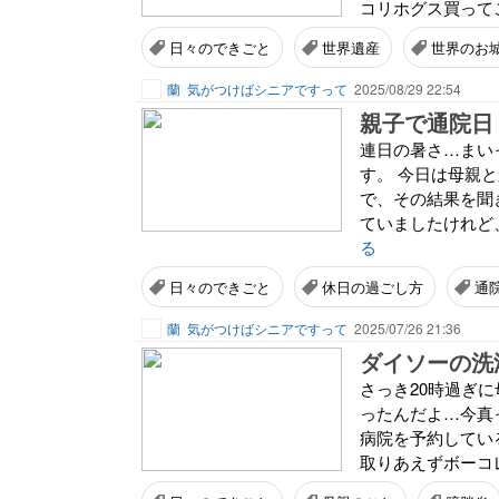
コリホグス買ってこ
日々のできごと
世界遺産
世界のお
蘭
気がつけばシニアですって
2025/08/29 22:54
親子で通院日
連日の暑さ…まい
す。 今日は母親
で、その結果を聞
ていましたけれど
る
日々のできごと
休日の過ごし方
通
蘭
気がつけばシニアですって
2025/07/26 21:36
ダイソーの洗
さっき20時過ぎ
ったんだよ…今真
病院を予約してい
取りあえずボーコレ