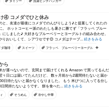
ダイソー
洗濯ピンチハンガー
け④ コメダでひと休み
のと、友達が最後にコメダでのんびりしよう♪と提案してくれたの
に。 ホットコーヒー派のわたしも暑さに勝てず「フラッペ ブルー
」にしました♪ 大好きなブルーベリーとヨーグルトの組み合わせ。
やりおいしくて、シアワセです😊 コメダはテーブ...
続きをみる
メダ珈琲
スイーツ
フラッペ ブルーベリーヨーグルト
から
が運べないので、玄関まで届けてくれる Amazon で買ってるんだ
翌々日には届いてたんだけど、 数ヶ月前から2週間待たないと届か
30日待たないと届かなくなりました。 もう 米びつに入ってる分し
30日間持たないようです。 餅を食べた...
続きをみる
ィ
そうめん
冷やし中華
2