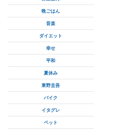
晩ごはん
み
音楽
ダイエット
幸せ
平和
夏休み
東野圭吾
バイク
イタグレ
ペット