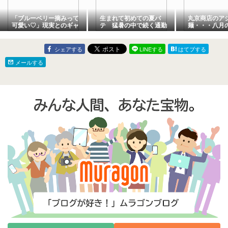
「ブルーベリー摘みって
生まれて初めての夏バ
丸京商店のア
可愛い♡」現実とのギャ
テ 猛暑の中で続く通勤
麺・・・八月
ップに大笑い
と畑の水やり
シェアする
LINEする
はてブする
メールする