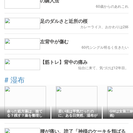
の購入法
60歳からのあれこれ
足のダルさと近所の桜
カレーライス、おかわりは2杯
左背中が傷む
60代シングル明るく生きたい
【筋トレ】背中の痛み
仙台に来て、気づけば12年目。
#
湿布
余った処方薬は、捨て
若い頃は平気だったの
GWは女装三昧
る？残す？薬を整理し
に、ある日突然、湿布が
画)
て、決めた事。
貼れなくなりました。
腰が痛い、読了「神様のケーキを頬ばる