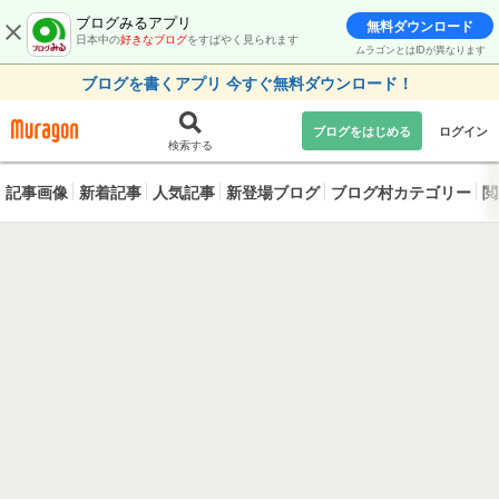
ブログみるアプリ
無料ダウンロード
日本中の
好きなブログ
をすばやく見られます
ムラゴンとはIDが異なります
ブログを書くアプリ 今すぐ無料ダウンロード！
ブログをはじめる
ログイン
検索する
記事画像
新着記事
人気記事
新登場ブログ
ブログ村カテゴリー
閲