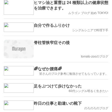
ヒマシ油と重曹は 24 種類以上の健康状態
を治療できます。
ムラゴン ブログ 始め TOKYO!
自分で作るふりかけ
シングルシニアで料理下手
脊柱管狭窄症その後
tomato-zooのブログ
🌈なぜか腰痛🌈
皆さんのブログ参考に勉強させてもらっています。
足をぶつけて歩けなかった
60代シングル明るく生きたい
昨日の仕事と勘違いの靴下
のろのろのブログ