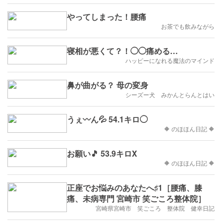
やってしまった！腰痛
お茶でも飲みながら
寝相が悪くて？！◯◯痛める…
ハッピーになれる魔法のマインド
鼻が曲がる？ 母の変身
シーズー犬 みかんとらんとはい
うぇ〰️ん💦 54.1キロ◯
🔶 のほほん日記 🔶
お願い🎵 53.9キロX
🔶 のほほん日記 🔶
正座でお悩みのあなたへ♯1［腰痛、膝
痛、未病専門 宮崎市 笑ごころ整体院］
宮崎県宮崎市 笑ごころ 整体院 健幸日記