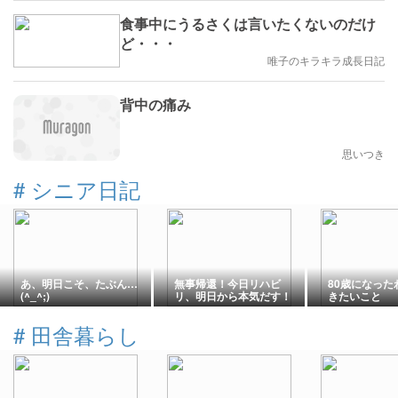
食事中にうるさくは言いたくないのだけ
ど・・・
唯子のキラキラ成長日記
背中の痛み
思いつき
#
シニア日記
あ、明日こそ、たぶん…
無事帰還！今日リハビ
80歳になった
(^_^;)
リ、明日から本気だす！
きたいこと
#
田舎暮らし