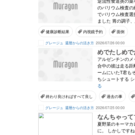
逆流性食道炎の薬
のバリウム検査の
でバリウム検査選
ました 胃の調子、
健康診断結果
内視鏡予約
面倒
グレージュ
還暦からの活き方
2026/07/26 00:00
めでたしめで
アルゼンチンのメ
合中の彼は走る距
ームにいたT君も
ちシュートする シ
る
終わり良ければすべて良し
過去の事
グレージュ
還暦からの活き方
2026/07/25 00:00
なんちゃって
夏野菜のキーマカ
に。 しかしです