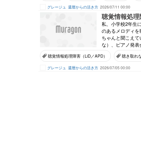
グレージュ
還暦からの活き方
2026/07/11 00:00
聴覚情報処理障
私、小学校2年生
のあるメロディを歌
ちゃんと聞こえて
な）、ピアノ発表会
聴覚情報処理障害（LiD／APD）
聴き取れ
グレージュ
還暦からの活き方
2026/07/05 00:00