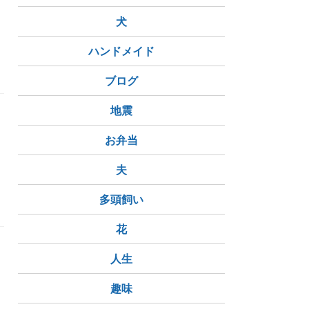
た
犬
ハンドメイド
日常
ブログ
地震
用
お弁当
夫
多頭飼い
花
ム
人生
て
趣味