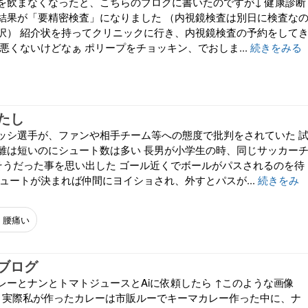
を飲まなくなったと、こちらのブログに書いたのですが↓ 健康診断
結果が「要精密検査」になりました （内視鏡検査は別日に検査な
択） 紹介状を持ってクリニックに行き、内視鏡検査の予約をして
悪くないけどなぁ ポリープをチョッキン、でおしま...
続きをみる
たし
ッシ選手が、ファンや相手チーム等への態度で批判をされていた 
離は短いのにシュート数は多い 長男が小学生の時、同じサッカー
そうだった事を思い出した ゴール近くでボールがパスされるのを待
ュートが決まれば仲間にヨイショされ、外すとパスが...
続きをみ
腰痛い
ブログ
レーとナンとトマトジュースとAiに依頼したら ↑このような画像
ね 実際私が作ったカレーは市販ルーでキーマカレー作った中に、ナ