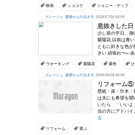
映画
ショコラ
ジョニー・デップ
グレージュ
還暦からの活き方
2026/07/04 00:00
息抜きした日
少し前の平日、身
紫陽花 以前は青
ともに好きな色が変
きい 頑張れ〜←余
ウオーキング
紫陽花
紫色
ひ
グレージュ
還暦からの活き方
2026/06/28 00:00
リフォーム⑤
壁紙・床・巾木・
は夫にも希望を聞
いたら、「いいよ
当の方にアドバイ
る
リフォーム
選ぶ