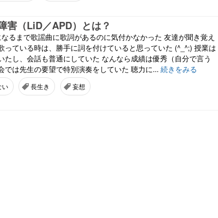
害（LiD／APD）とは？
になるまで歌謡曲に歌詞があるのに気付かなかった 友達が聞き覚え
っている時は、勝手に詞を付けていると思っていた (^_^;) 授業は
いたし、会話も普通にしていた なんなら成績は優秀（自分で言う
では先生の要望で特別演奏をしていた 聴力に...
続きをみる
ない
長生き
妄想