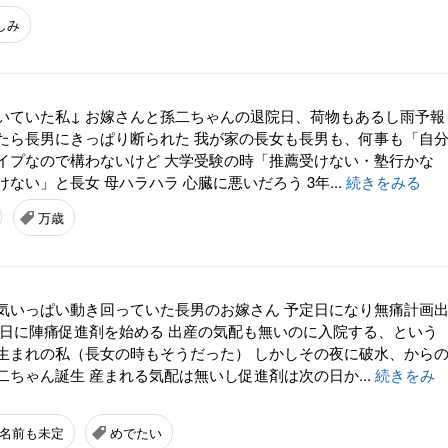
しみ
いていた私↓ お嫁さんと孫二ちゃんの退院日、荷物もあるし雨予報
たら長男にきっぱり断られた 我が家の長女も長男も、何事も「自
イプなので構わないけど 大学受験の時「推薦受けない・塾行かな
ない」と長女 母ハラハラ 心臓に悪いだろう 3年...
続きをみる
万歳
気いっぱい動き回っていた長男のお嫁さん 予定日になり無痛計画
の日に陣痛促進剤を始める 出産の気配も無いのに入院する、という
生まれの私（長女の時もそうだった） しかしその夜に破水、から
ちゃん誕生 産まれる気配は無いし促進剤は次の日か...
続きをみ
名前も未定
めでたい