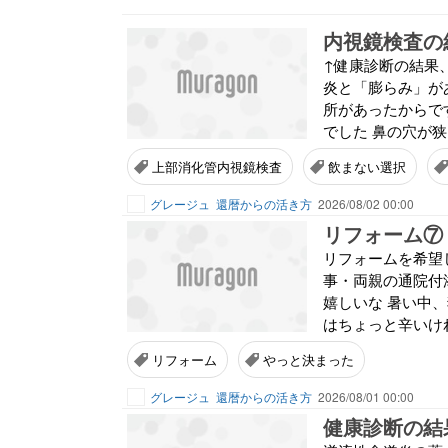
内視鏡検査の
↑健康診断の結果
炎と「膨らみ」が
所があったからで
でした 鼻の穴が狭
上部消化管内視鏡検査
飲まない選択
グレージュ
還暦からの活き方
2026/08/02 00:00
リフォーム⑦
リフォームを希望
事・両親の通院付
嬉しいな 暑い中
はちょっと辛いけれ
リフォーム
やっと決まった
グレージュ
還暦からの活き方
2026/08/01 00:00
健康診断の結