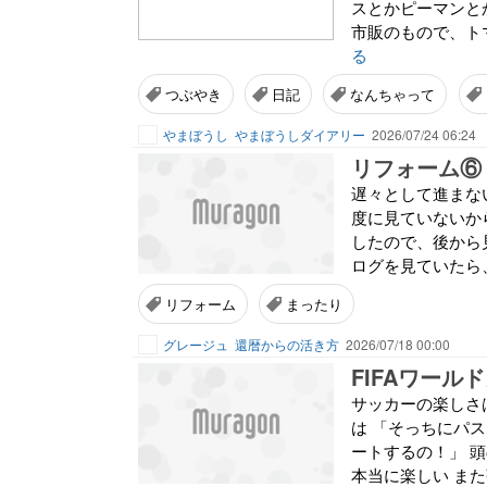
スとかピーマンと
市販のもので、ト
る
つぶやき
日記
なんちゃって
やまぼうし
やまぼうしダイアリー
2026/07/24 06:24
リフォーム⑥
遅々として進まな
度に見ていないか
したので、後から見
ログを見ていたら、
リフォーム
まったり
グレージュ
還暦からの活き方
2026/07/18 00:00
FIFAワール
サッカーの楽しさ
は 「そっちにパ
ートするの！」 
本当に楽しい また