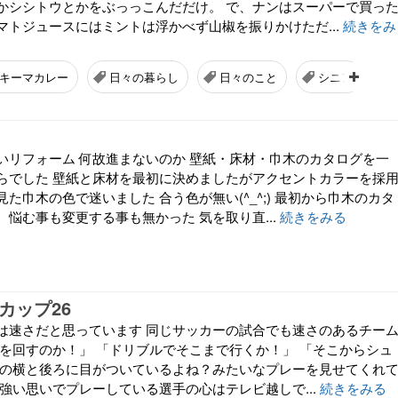
かシシトウとかをぶっっこんだだけ。 で、ナンはスーパーで買っ
マトジュースにはミントは浮かべず山椒を振りかけただ...
続きをみ
キーマカレー
日々の暮らし
日々のこと
シニア
いリフォーム 何故進まないのか 壁紙・床材・巾木のカタログを一
らでした 壁紙と床材を最初に決めましたがアクセントカラーを採
た巾木の色で迷いました 合う色が無い(^_^;) 最初から巾木のカタ
悩む事も変更する事も無かった 気を取り直...
続きをみる
ドカップ26
は速さだと思っています 同じサッカーの試合でも速さのあるチー
スを回すのか！」 「ドリブルでそこまで行くか！」 「そこからシュ
頭の横と後ろに目がついているよね？みたいなプレーを見せてくれ
強い思いでプレーしている選手の心はテレビ越しで...
続きをみる