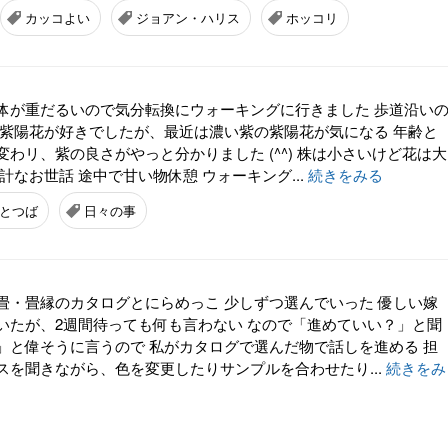
カッコよい
ジョアン・ハリス
ホッコリ
体が重だるいので気分転換にウォーキングに行きました 歩道沿い
い紫陽花が好きでしたが、最近は濃い紫の紫陽花が気になる 年齢と
わリ、紫の良さがやっと分かりました (^^) 株は小さいけど花は大
計なお世話 途中で甘い物休憩 ウォーキング...
続きをみる
とつば
日々の事
畳・畳縁のカタログとにらめっこ 少しずつ選んでいった 優しい嫁
いたが、2週間待っても何も言わない なので「進めていい？」と聞
」と偉そうに言うので 私がカタログで選んだ物で話しを進める 担
スを聞きながら、色を変更したりサンプルを合わせたり...
続きをみ