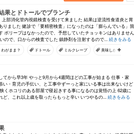
結果とドトールでブランチ
、上部消化管内視鏡検査を受けて来ました 結果は逆流性食道炎と胃
ありました 健診で「要精密検査」になったのは「膨らんでいる」
す ポリープはなかったので、予想していたチョッキンはありませ
いので、口からの検査でした 鎮静剤を注射するので...
続きをみる
わがまま？
ドトール
ミルクレープ
美味しかった
してから早3年 やっと9月から4週間ほどの工事が始まる 仕事・家
添い・育児の手伝い、と工事中ずーっと家にいる事は出来ないけど
、狭くホコリのある部屋で寝起きする事になるのは覚悟の上 62歳に
ど、これ以上歳を取ったらもっと辛い いつやるの...
続きをみる
果