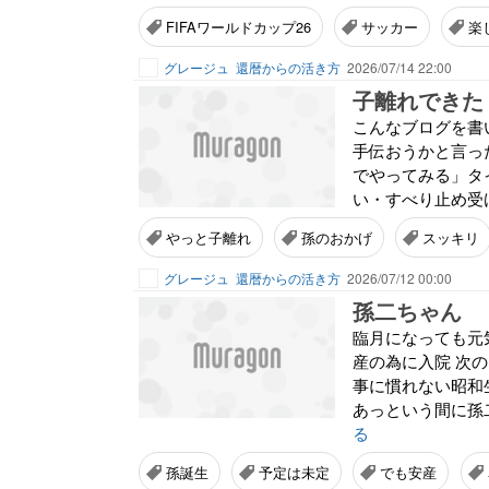
FIFAワールドカップ26
サッカー
楽
グレージュ
還暦からの活き方
2026/07/14 22:00
子離れできた
こんなブログを書
手伝おうかと言っ
でやってみる」タ
い・すべり止め受け
やっと子離れ
孫のおかげ
スッキリ
グレージュ
還暦からの活き方
2026/07/12 00:00
孫二ちゃん
臨月になっても元
産の為に入院 次
事に慣れない昭和
あっという間に孫二
る
孫誕生
予定は未定
でも安産