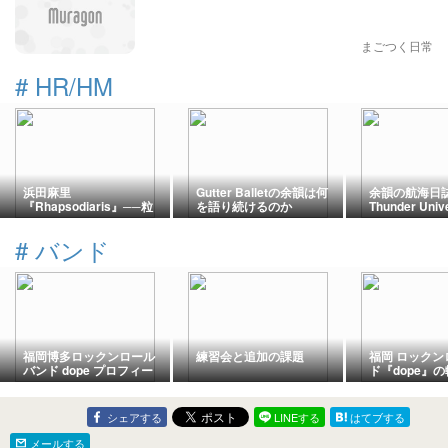
まごつく日常
#
HR/HM
浜田麻里
Gutter Balletの余韻は何
余韻の航海日誌 –
『Rhapsodiaris』──粒
を語り続けるのか
Thunder Unive
子と光が静かに導く覚醒
──SAVATAGEの核心に
｜2026年08
の記憶
触れる
#
バンド
福岡博多ロックンロール
練習会と追加の課題
福岡 ロックン
バンド dope プロフィー
ド『dope』
ル
シェアする
LINEする
はてブする
メールする