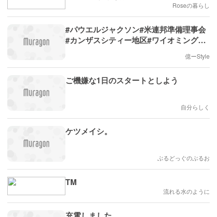
Roseの暮らし
#パウエルジャクソン#米連邦準備理事会
#カンザスシティー地区#ワイオミング州
ジャクソンホール#毎年恒例#経済シンポ
億ーStyle
ジウム#ジャクソンホール会議
ご機嫌な1日のスタートとしよう
自分らしく
ケツメイシ。
ぶるどっぐのぶるお
TM
流れる水のように
充電しました。