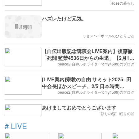
Roseの暮らし
ハズレたけど元気。
ミセスハイボールのひとりごと
【自伝出版記念講演会LIVE案内】後藤徹
「死闘 監禁4536日からの生還」【2月10
日13時START】
peace2(自称ルポライターtomy4509)のブログ
[LIVE案内]宗教の自由 サミット2025--田
中会長ほかスピーチ、2/5 日本時間
AM8:00
peace2(自称ルポライターtomy4509)のブログ
あけましておめでとうございます
祈りの森 眠りの谷
#
LIVE