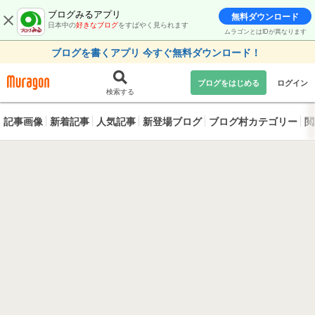
ブログみるアプリ
無料ダウンロード
日本中の
好きなブログ
をすばやく見られます
ムラゴンとはIDが異なります
ブログを書くアプリ 今すぐ無料ダウンロード！
ブログをはじめる
ログイン
検索する
記事画像
新着記事
人気記事
新登場ブログ
ブログ村カテゴリー
閲