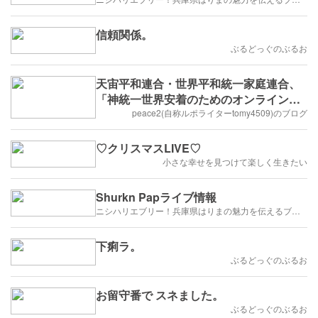
信頼関係。
ぶるどっぐのぶるお
天宙平和連合・世界平和統一家庭連合、
「神統一世界安着のためのオンライン
100万希望前進大会」開催
peace2(自称ルポライターtomy4509)のブログ
♡クリスマスLIVE♡
小さな幸せを見つけて楽しく生きたい
Shurkn Papライブ情報
ニシハリエブリー！兵庫県はりまの魅力を伝えるブログ【西播磨】
下痢ラ。
ぶるどっぐのぶるお
お留守番で スネました。
ぶるどっぐのぶるお