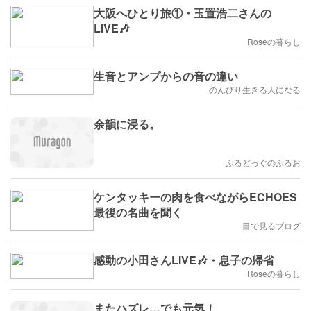
大阪へひとり旅①・玉置浩二さんの
LIVE🎶
Roseの暮らし
生音とアンプからの音の違い
のんびり生きる人になる
余韻に浸る。
ぶるどっぐのぶるお
ケンタッキーの肉を食べながらECHOES
最後の名曲を聞く
目で見るブログ
感動の小田さんLIVE🎶・息子の帰省
Roseの暮らし
またハズレ…でも元気！