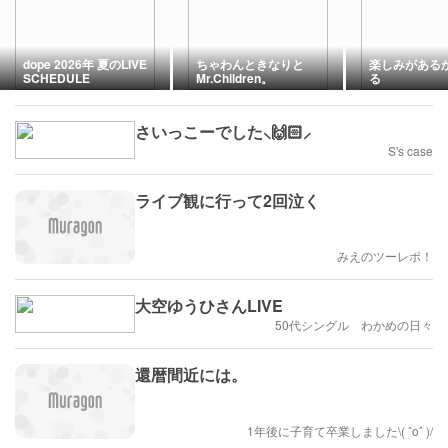
dope 2026年 夏のLIVE
ちゃわんときなりと
楽しみがある
SCHEDULE
Mr.Children。
る
さいっこーでした⸜🙌🏻⸝‍
S's case
ライブ観に行って2回泣く
みえのツーレポ！
大空ゆうひさんLIVE
50代シングル わかめの日々
還暦間近には。
1年後に子育て卒業しました\( ˆoˆ )/