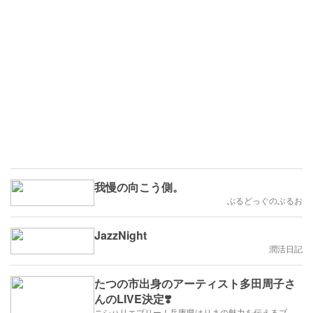
我慢の向こう側。
ぶるどっぐのぶるお
JazzNight
潤活日記
たつの市出身のアーティスト多田周子さ
んのLIVE決定❣️
ニシハリエブリー！兵庫県はりまの魅力を伝えるブログ【西播磨】