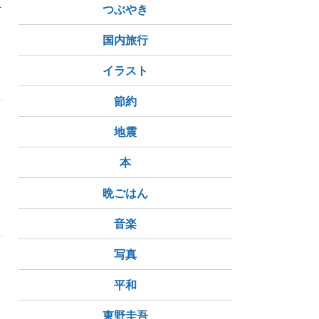
で
つぶやき
国内旅行
いくつまで年齢に抗えるか
イラスト
節約
ま
地震
本
晩ごはん
e
音楽
写真
平和
中
東野圭吾