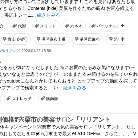
尻の作り方についてご紹介していきます！ これを見ればあなたも最
るかも！ Contents [hide] 美尻を作るための筋肉 お尻を鍛える
！美尻トレーニ...
続きをみる
介
代謝
メリット
六本木
パーソナルジム
青山 (港区)
港区麻布十番
港区西麻布
渋谷区渋谷
体作りブログ
2023/01/23 15:59
。
たるみが気になりだしました 特にお尻のたるみが気になります(ー
逆らえないなぁとは思うのですが このままたるみ続けるのを見ていられ
またyoutubeになんとかしてもらおうと ヒップアップの動画を探して
 ヒップアップで検索すると、 い...
続きをみる
ストレッチ
筋肉痛
別価格❣️宍粟市の美容サロン「リリアント」
整体キャンペーン✨ 宍粟市で人気の美容サロン『リリアント』 たし
てなしを🤲💓 5月末まで最大¥4,510-OFF🎫‼️ さらに、、、 V