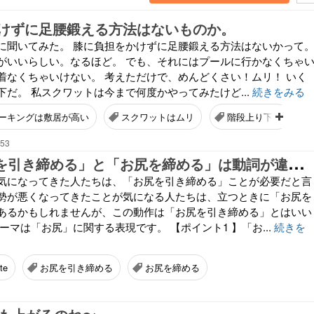
けずに足腰鍛える方法はないものか。
に聞いてみた。 膝に負担をかけずに足腰鍛える方法はないかって
がいいらしい。なるほど。 でも、それにはプールに行かなくちゃ
着なくちゃいけない。 考えただけで、めんどくさい！ムリ！ いく
だ。 私スクワットは今まで何度かやってみたけど...
続きをみる
ーキングは敷居が高い
スクワットはムリ
階段上り下り
:53
2
219. 「お尻を引き締める」と「お尻を締める」は動詞が違う！
気になってきた人たちは、「お尻を引き締める」ことが必要だと言
勢が悪くなってきたことが気になる人たちは、立つときに「お尻を
あるかもしれませんが、この動作は「お尻を引き締める」とはいい
ーマは「お尻」に関する表現です。 【ポイント1 】「お...
続きを
te
お尻を引き締める
お尻を締める