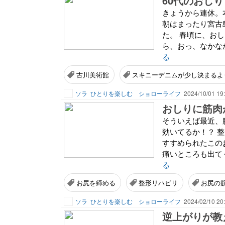
60代のおし
きょうから連休。
朝はまったり宮古
た。 春頃に、お
ら、おっ、なかなか
る
古川美術館
スキニーデニムが少し決まるよ
ソラ
ひとりを楽しむ ショローライフ
2024/10/01 19
おしりに筋肉
そういえば最近、
効いてるか！？ 
すすめられたこの
痛いところも出てく
る
お尻を締める
整形リハビリ
お尻の
ソラ
ひとりを楽しむ ショローライフ
2024/02/10 20
逆上がりが教