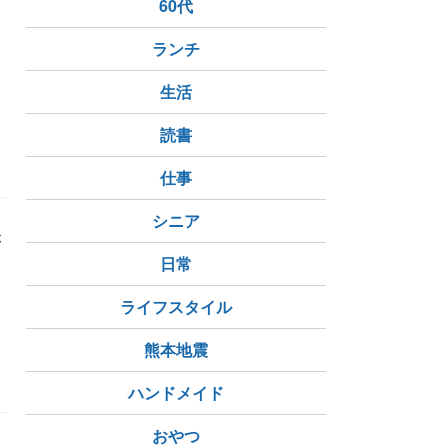
60代
ランチ
た
生活
読書
三郎記念館
ピスタチオとチェリーのタルト
バナナケーキ
仕事
シニア
が
と
日常
ライフスタイル
熊本地震
つゆだく
ハンドメイド
おやつ