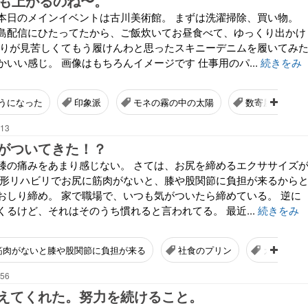
りも上がるのね〜。
本日のメインイベントは古川美術館。 まずは洗濯掃除、買い物。
島配信にひたってたから、ご飯炊いてお昼食べて、ゆっくり出かけ
しりが見苦しくてもう履けんわと思ったスキニーデニムを履いてみ
いい感じ。 画像はもちろんイメージです 仕事用のパ...
続きをみ
うになった
印象派
モネの霧の中の太陽
数寄屋造りの為
:13
がついてきた！？
膝の痛みをあまり感じない。 さては、お尻を締めるエクササイズ
整形リハビリでお尻に筋肉がないと、膝や股関節に負担が来るから
おしり締め。 家で職場で、いつも気がついたら締めている。 逆に
るけど、それはそのうち慣れると言われてる。 最近...
続きをみ
筋肉がないと膝や股関節に負担が来る
社食のプリン
カラメルが
:56
えてくれた。努力を続けること。