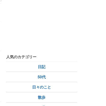
。
い
健康寿命をのばしたい
意外とイケる自販機のコーヒー
人気のカテゴリー
日記
50代
日々のこと
散歩