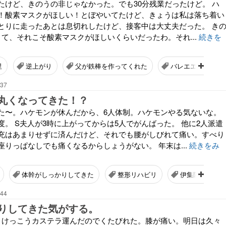
たけど、きのうの非じゃなかった。でも30分残業だったけど。 ハ
！酸素マスクがほしい！とぼやいてたけど、きょうは私は落ち着い
とりに走ったあとは息切れしたけど、接客中は大丈夫だった。 き
くて、それこそ酸素マスクがほしいくらいだったわ。それ...
続きを
里
逆上がり
父が鉄棒を作ってくれた
バレエエクササイ
:37
丸くなってきた！？
た〜。ハケモンが休んだから、6人体制。ハケモンやる気ないな。
。 S夫人が3時に上がってからは5人でがんばった。 他に2人派遣
充はあまりせずに済んだけど、それでも腰がしびれて痛い。すべり
りっぱなしでも痛くなるからしょうがない。 年末は...
続きをみ
体幹がしっかりしてきた
整形リハビリ
伊集院静氏が亡
:44
りしてきた気がする。
。けっこうカステラ運んだのでくたびれた。膝が痛い。明日は久々