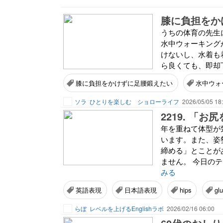
膝に負担をか
うちの体育の先生
水中ウォーキング
けないし、水着も
ら良くても、即却下
膝に負担をかけずに足腰鍛えたい
水中ウォ
ソラ
ひとりを楽しむ ショローライフ
2026/05/05 18
年を重ねて体型が
います。また、姿
締める」とことが
ません。 今日のテ
みる
英語表現
日本語表現
hips
glu
らぼ
レベルを上げるEnglishラボ
2026/02/16 06:00