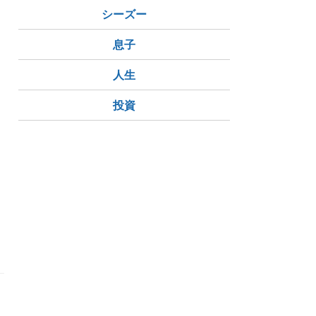
シーズー
息子
人生
投資