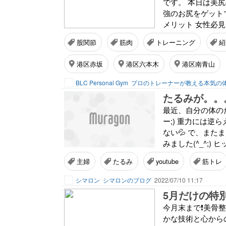
です。 本日は美
強のお尻をゲットでき
メリット 女性必見
股関節
筋肉
トレーニング
紹
港区赤坂
港区六本木
港区南青山
BLC Personal Gym
プロのトレーナーが教える本気の
たるみが。。
最近、自分の体の
ー;) 重力には
ない💦 で、また
みました(^_^;)
主婦
たるみ
youtube
筋トレ
シマロン
シマロンのブログ
2022/07/10 11:17
5月だけの特
今月末まで❗️美骨
かな技術と心からのおも