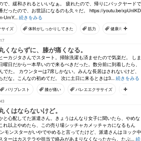
ので、緩和されるといいなぁ。 疲れたので、帰りにバックヤード
たので、お世話になるのも久々だ。 https://youtu.be/xpUnIKD
n-UmY...
続きをみる
ササイズ
体幹がしっかりしてきた
筋力
健康寿命
:17
丸くならずに、膝が痛くなる。
ヒーカジタさんでスタート。掃除洗濯も済ませたので気楽だ。 し
日曜日だから一本早いので来るべきだった。数分前に到着したら、
並んでた。 カウンターは7席しかない。みんな長居はされないけど、
だな。こんなの初めてだ。 次に土日に来るときは3...
続きをみる
パリブレスト
膝が痛い
バレエエクササイズ
YouTub
:43
丸くはならないけど。
かと心配してた派遣さん。きょうはんなり女子に聞いたら、やめな
これ以上やめたら、この売り場シッチャカメッチャカになるもん
カンモンスターがいやでやめると言ってたけど、派遣さんはヨック
スターはカステラや担当で絡みがあまりなくなったから、たぶ...
続