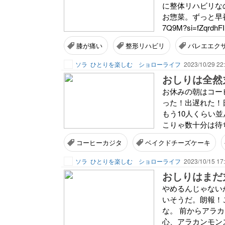
に整体リハビリな
お惣菜。ずっと早番だっ
7Q9M?si=fZqrdhFI
膝が痛い
整形リハビリ
バレエエク
ソラ
ひとりを楽しむ ショローライフ
2023/10/29 22
おしりは全然
お休みの朝はコー
った！出遅れた！
もう10人くらい
こりゃ数十分は待ち
コーヒーカジタ
ベイクドチーズケーキ
ソラ
ひとりを楽しむ ショローライフ
2023/10/15 17
おしりはまだ
やめるんじゃない
いそうだ。朗報！
な。 前からアラ
心、アラカンモン