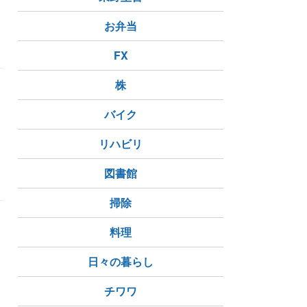
お弁当
ざせ!丸いおしり
体幹も鍛えられる
FX
株
バイク
リハビリ
図書館
掃除
料理
日々の暮らし
チワワ