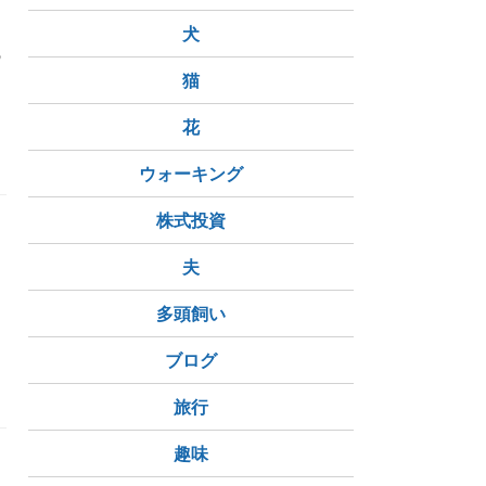
犬
の
猫
花
ズ
Duolingo
ウォーキング
株式投資
夫
多頭飼い
ブログ
くなった
コロナ以降三大疾病が激増
旅行
趣味