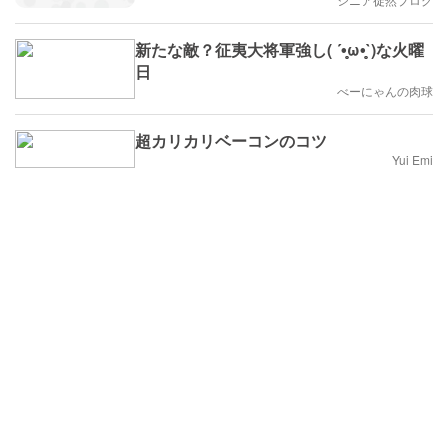
新たな敵？征夷大将軍強し( ´•̥̥̥ω•̥̥̥`)な火曜
日
べーにゃんの肉球
超カリカリベーコンのコツ
Yui Emi