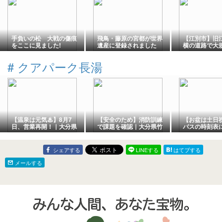
手負いの松 大戦の傷痕
飛鳥・藤原の宮都が世界
【江別市】旧
をここに見ました!
遺産に登録されました
横の道路で大
工事進行中 
路は直線的な
#
クアパーク長湯
わる？
【温泉は元気♨】8月7
【安全のため】消防訓練
【お盆は土日
日、営業再開！｜大分県
で課題を確認｜大分県竹
バスの時刻表
竹田市長湯温泉ホテル
田市長湯温泉ホテル「ク
を！｜大分県
「クアパーク長湯」
アパーク長湯」
温泉ホテル「
長湯」
シェアする
LINEする
はてブする
メールする