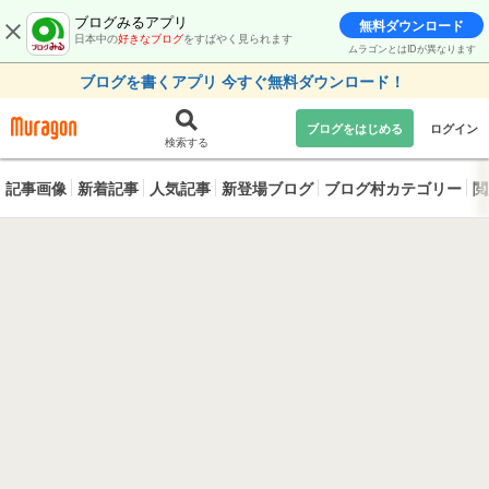
ブログみるアプリ
無料ダウンロード
日本中の
好きなブログ
をすばやく見られます
ムラゴンとはIDが異なります
ブログを書くアプリ 今すぐ無料ダウンロード！
ブログをはじめる
ログイン
検索する
記事画像
新着記事
人気記事
新登場ブログ
ブログ村カテゴリー
閲