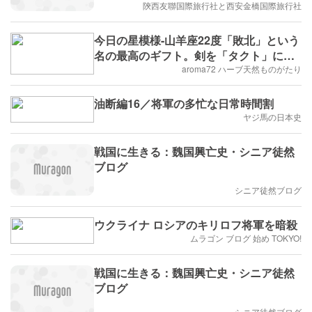
陝西友聯国際旅行社と西安金橋国際旅行社
りの地の動画
今日の星模様-山羊座22度「敗北」という
名の最高のギフト。剣を「タクト」に持
ち替える
aroma72 ハーブ天然ものがたり
油断編16／将軍の多忙な日常時間割
ヤジ馬の日本史
戦国に生きる：魏国興亡史・シニア徒然
ブログ
シニア徒然ブログ
ウクライナ ロシアのキリロフ将軍を暗殺
ムラゴン ブログ 始め TOKYO!
戦国に生きる：魏国興亡史・シニア徒然
ブログ
シニア徒然ブログ