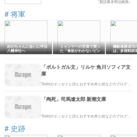
『新説幕末明治維新』
#
将軍
めのちゃんに会いに坪沼
ミャンマーの空港で買っ
機動連勝成功
八幡神社へ
た「食欲がわかないピン
は、多様戦術
ク色のごはん」
クマネジメン
「ポルトガル文」リルケ 角川ソフィア文
庫
Toshiのエッセイと詩とおすすめ本と絵などのブログ by車戸都志春
「殉死」司馬遼太郎 新潮文庫
Toshiのエッセイと詩とおすすめ本と絵などのブログ by車戸都志春
#
史跡