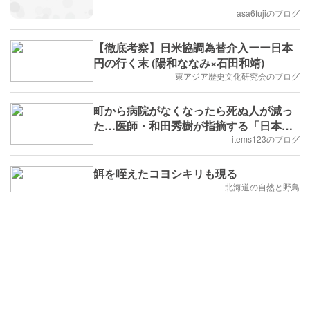
asa6fujiのブログ
【徹底考察】日米協調為替介入ーー日本
円の行く末 (陽和ななみ×石田和靖)
東アジア歴史文化研究会のブログ
町から病院がなくなったら死ぬ人が減っ
た…医師・和田秀樹が指摘する「日本の
高齢者医療」の深すぎる闇
items123のブログ
餌を咥えたコヨシキリも現る
北海道の自然と野鳥