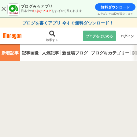
ブログみるアプリ
無料ダウンロード
日本中の
好きなブログ
をすばやく見られます
ムラゴンとはIDが異なります
ブログを書くアプリ 今すぐ無料ダウンロード！
ブログをはじめる
ログイン
検索する
新着記事
記事画像
人気記事
新登場ブログ
ブログ村カテゴリー
閲