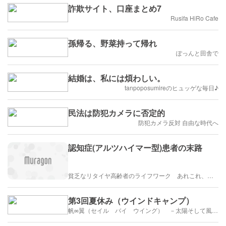
詐欺サイト、口座まとめ7
Rusifa HiRo Cafe
孫帰る、野菜持って帰れ
ぽっんと田舎で
結婚は、私には煩わしい。
tanpoposumireのヒュッゲな毎日♪
民法は防犯カメラに否定的
防犯カメラ反対 自由な時代へ
認知症(アルツハイマー型)患者の末路
貧乏なリタイヤ高齢者のライフワーク あれこれ、、、
第3回夏休み（ウインドキャンプ）
帆∞翼（セイル バイ ウイング） －太陽そして風と供に－