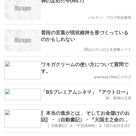
神の定めた今(No.7)
バルナバ・ブログ村診療所
普段の言葉が現状維持を形づくっている
のかもしれない
関山ヒロシの人生攻略ノート
ワキガクリームの使い方について質問で
す。
aramasa1964のブログ
「BSプレミアムシネマ」『アウトロー』
続・映画の王様
〚本当の進歩とは 、そしてお金儲けのお
話〛・（自動書記）・『大国主之命のお
伝え』
〚自動書記〛＆『不思議体験』＆｟昔の会社生活｠