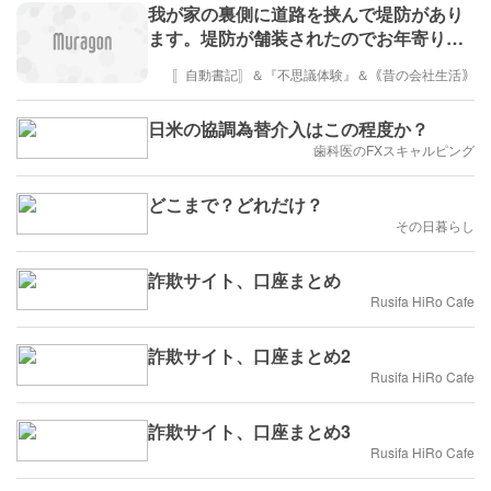
我が家の裏側に道路を挟んで堤防があり
ます。堤防が舗装されたのでお年寄りが
散歩をします～その横に自転車に乗った
〚自動書記〛＆『不思議体験』＆｟昔の会社生活｠
ベトナム労働者がグループで走ります～
確認したら「一般車両通行禁止」の日本
日米の協調為替介入はこの程度か？
語看板が・・知らなかったのですが「一
歯科医のFXスキャルピング
般車両」は自転車も含むのです・区長経
由雇用会社に申し入れ～解決しましたが
どこまで？どれだけ？
年寄りの散歩姿は無くなりました！
その日暮らし
詐欺サイト、口座まとめ
Rusifa HiRo Cafe
詐欺サイト、口座まとめ2
Rusifa HiRo Cafe
詐欺サイト、口座まとめ3
Rusifa HiRo Cafe