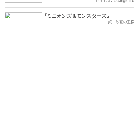
らまちゃんのsingle life
『ミニオンズ＆モンスターズ』
続・映画の王様