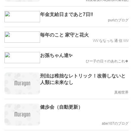
年金支給日まであと7日‼️
puriのブログ
毎年のこと 家守と花火
\/\/\/ ななっち 通 信 \/\/\/
お孫ちゃん達✨
ひー子の日々のあれこれ🍀
刑法は稚拙なレトリック！改善しないと
人類に未来なし
真相世界
健歩会（自動更新）
abe107のブログ