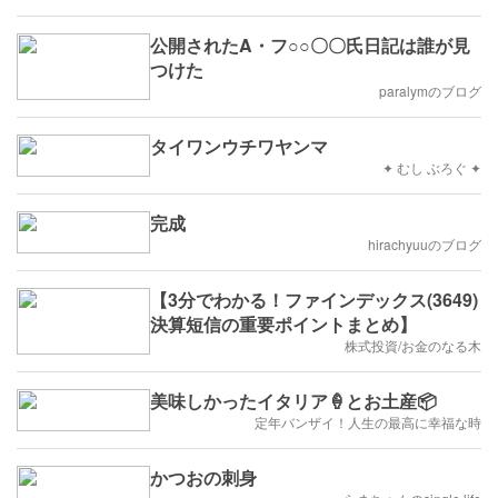
公開されたA・フ○○〇〇氏日記は誰が見
つけた
paralymのブログ
タイワンウチワヤンマ
✦ むし ぶろぐ ✦
完成
hirachyuuのブログ
【3分でわかる！ファインデックス(3649)
決算短信の重要ポイントまとめ】
株式投資/お金のなる木
美味しかったイタリア🍦とお土産📦
定年バンザイ！人生の最高に幸福な時
かつおの刺身