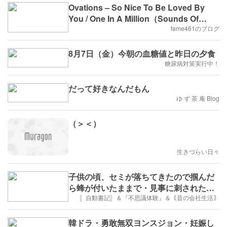
Ovations – So Nice To Be Loved By
You / One In A Million（Sounds Of
Memphis – SM 717）
fame461のブログ
8月7日（金）今朝の血糖値と昨日の夕食
糖尿病対策実行中！
だって好きなんだもん
ゆ ず 茶 庵 Blog
（＞＜）
生きづらい日々
子供の頃、セミが落ちてきたので掴んだ
ら蜂が付いたままで・見事に刺された記
憶アリです～隣に来ていた植木屋さんが
〚自動書記〛＆『不思議体験』＆｟昔の会社生活｠
お宅の木に蜂の巣が・役所で獲って貰っ
てと・私が木を切って駆除～今思えば怖
韓ドラ・勇敢無双ヨンスジョン・妊娠し