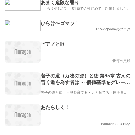
あまく危険な香り
もう少しだけ、61歳で会社辞めて、起業しました。
ひらけ〜ゴマッ！
snow-gooseのブログ
ピアノと歌
音符の足跡
老子の道（万物の源）と徳 第65章 古えの
善く道を為す者は ～ 価値基準をグレー
（分子波動・中庸・中道）から白（量子
老子の道と徳 ～魂を育てる・人を育てる・国を育てる～道（万物の源）から「光の量子・本当の自己（岩戸開きで確認）」が生じ、徳によって本当の自己を育てる。徳とは慈（陽子）と解脱（電子）と和（中性子）を言う
波動・中性子）に移行する
あたらしく！
inuinu1959's Blog