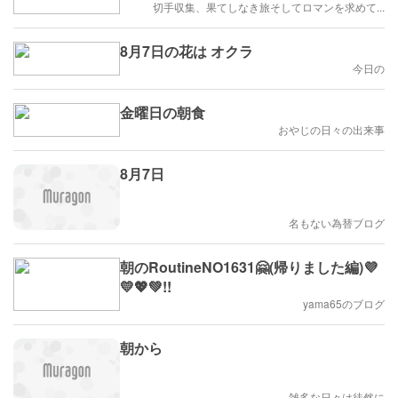
切手収集、果てしなき旅そしてロマンを求めて...
8月7日の花は オクラ
今日の
金曜日の朝食
おやじの日々の出来事
8月7日
名もない為替ブログ
朝のRoutineNO1631🤗(帰りました編)💜
💛💖💚!!
yama65のブログ
朝から
雑多な日々は徒然に