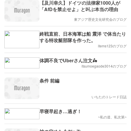
【及川幸久】ドイツの法律家1000人が
「AfDを禁止せよ」と叫ぶ本当の理由
東アジア歴史文化研究会のブログ
終戦直前、日本海軍は船 震洋 で体当たり
する特攻艇部隊を作った。
items123のブログ
体調不良でUberさん注文🛵
itsumoegaode3014のブログ
条件 前編
いちたのトレード日誌
早寝早起き…過ぎ！
~私の道、私次第~