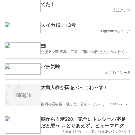
い話でした！
てた！
赤玉クラブ
スイカ12、13号
happydayのブログ
🎹
公演🎵🎈🎹|広島・三原・四国の園児さんにわくわくゆかいな公演とどけたい！私の巡業blogです。
バテ気味
ねこねこはーぽ
大商人様が国をぶっこわ～す！
福岡の看板屋（独り言）看板・カワムラ ℡092-935-7058
朝から血糖220、完全にトレシーバ不足
だと思う ～とりあえず、ヒューマログで
対処～
大真面目だがいつでも行きあたりバッタリ