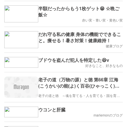
性子）に移行する
半額だったからもう1枚ゲット😁 ☆晩ご
飯☆
赤い実・青い実・黄色い実
だれ守る私の健康 身体の機能でできるこ
と。痩せる！暑さ対策！健康維持！
健康ブログ
ブドウを盗んだ犯人を特定した😆v
好きなこと、好きなもの
老子の道（万物の源）と徳 第66章 江海
(こうかい)の能(よ)く百谷(ひゃっこく)の
王たる所以(ゆえん)の者は ～ 価値基準を
老子の道と徳 ～魂を育てる・人を育てる・国を育てる～道（万物の源）から「光の量子・本当の自己（岩戸開きで確認）」が生じ、徳によって本当の自己を育てる。徳とは慈（陽子）と解脱（電子）と和（中性子）を言う
グレー（分子波動・中庸・中道）から白
（量子波動・中性子）に移行する
ウコンと肝臓
mariemonのブログ