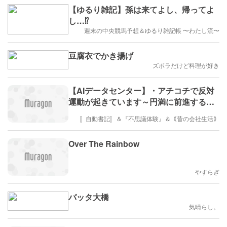
【ゆるり雑記】孫は来てよし、帰ってよ
し…⁉️
週末の中央競馬予想＆ゆるり雑記帳 〜わたし流〜
豆腐衣でかき揚げ
ズボラだけど料理が好き
【AIデータセンター】・アチコチで反対
運動が起きています～円満に前進するこ
とは可ですね！
〚自動書記〛＆『不思議体験』＆｟昔の会社生活｠
Over The Rainbow
やすらぎ
バッタ大橋
気晴らし。