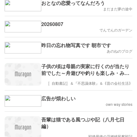
おとなの恋愛ってなんだろう
まだまだ夢の途中
20260807
でんでんのガーデン
昨日の忘れ物写真です 朝市です
あのねのブログ
子供の頃は母親の実家に行くのが当たり
前でした～舟遊びや釣りも楽しみ・みん
なでカレーライスを囲むのも・かやを吊
〚自動書記〛＆『不思議体験』＆｟昔の会社生活｠
って10人位で寝るのも～従姉妹も数人来
ました～逆に長男が結婚した後は長男家
広告が煩わしい
族が来るのが当たり前に・日光に当てる
own way stories
布団の出し入れがシンドクなって日帰り
に・・孫達は「小遣いと私が作るかき
吾輩は猫である風つぶや記（八月七日
氷」が大好きでした
編）
戦後最後の花婿移民奮戦記