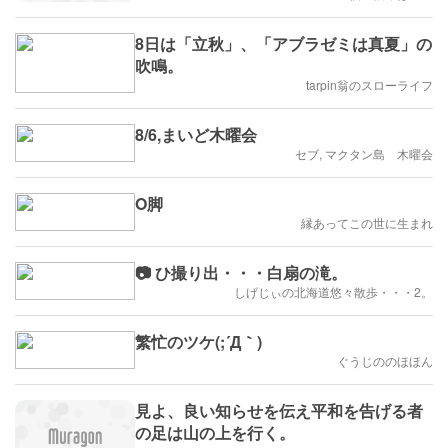
8日は「立秋」、「アブラゼミは真夏」の
吹鳴。
tarpin翁のスローライフ
8/6,まいど木曜会
セブ, マクタン島 木曜会
O脚
縁あってこの世に生まれ
📷 ひ撮り出・・・白扇の滝。
しげじぃの北海道悠々散歩・・・2。
繁忙のツケ(;´Д｀)
ぐうじののほほん
見よ、良い知らせを伝え平和を告げる者
の足は山の上を行く。