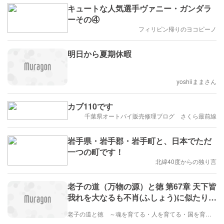
キュートな人気選手ヴァニー・ガンダラ
ーその④
フィリピン帰りのヨコピーノ
明日から夏期休暇
yoshiiままさん
カブ110です
千葉県オートバイ販売修理ブログ さくら最前線
岩手県・岩手郡・岩手町と、日本でただ
一つの町です！
北緯40度からの独り言
老子の道（万物の源）と徳 第67章 天下皆
我れを大なるも不肖(ふしょう)に似たりと
謂(い)う ～ 価値基準をグレー（分子波
老子の道と徳 ～魂を育てる・人を育てる・国を育てる～道（万物の源）から「光の量子・本当の自己（岩戸開きで確認）」が生じ、徳によって本当の自己を育てる。徳とは慈（陽子）と解脱（電子）と和（中性子）を言う
動・中庸・中道）から白（量子波動・中