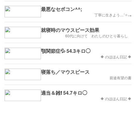
かりやすく解説
説【市販との使い分けチ
較【2026】
ェック付き】
最悪なセボコン^^;
丁寧に生きよう…˚✧₊⁎
就寝時のマウスピース効果
60代に向けて わたしのひとり暮らし
顎関節症💦 54.3キロ◯
🔶 のほほん日記 🔶
寝落ち／マウスピース
前途有望の書
適当＆雑❗ 54.7キロ◯
🔶 のほほん日記 🔶