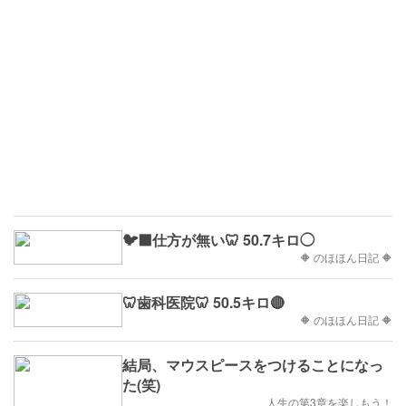
🐦‍⬛仕方が無い🦷 50.7キロ◯
🔶 のほほん日記 🔶
🦷歯科医院🦷 50.5キロ🔴
🔶 のほほん日記 🔶
結局、マウスピースをつけることになっ
た(笑)
人生の第3章を楽しもう！