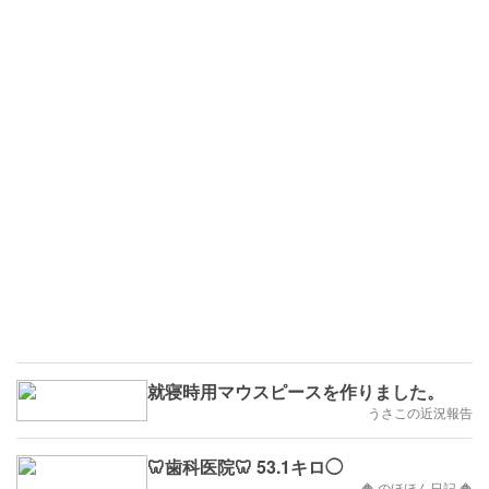
就寝時用マウスピースを作りました。
うさこの近況報告
🦷歯科医院🦷 53.1キロ◯
🔶 のほほん日記 🔶