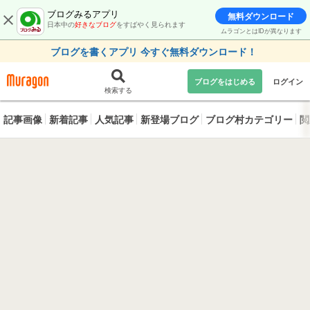
ブログみるアプリ
無料ダウンロード
日本中の
好きなブログ
をすばやく見られます
ムラゴンとはIDが異なります
ブログを書くアプリ 今すぐ無料ダウンロード！
ブログをはじめる
ログイン
検索する
記事画像
新着記事
人気記事
新登場ブログ
ブログ村カテゴリー
閲