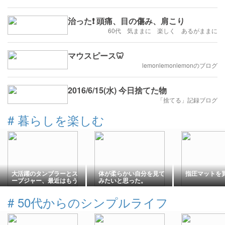
治った❗ 頭痛、目の傷み、肩こり
60代 気ままに 楽しく あるがままに
マウスピース🦷
lemonlemonlemonのブログ
2016/6/15(水) 今日捨てた物
「捨てる」記録ブログ
#
暮らしを楽しむ
大活躍のタンブラーとス
体が柔らかい自分を見て
指圧マットを
ープジャー、最近はもう
みたいと思った。
これ！
#
50代からのシンプルライフ