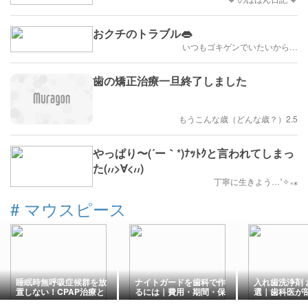
おクチのトラブル👄
いつもゴキゲンでいたいから…
歯の矯正治療一旦終了しました
もうこんな歳（どんな歳？）2.5
やっぱり〜(´ー｀*)ﾅｯﾄｸと言われてしまっ
た(៸៸>∀<៸៸)
丁寧に生きよう…˚✧₊⁎
#
マウスピース
睡眠時無呼吸症候群を放
ナイトガードを歯科で作
入れ歯洗浄剤 
置しない！CPAP治療と
るには｜費用・期間・保
選｜歯科医が
最新の検査・治療法をわ
険適用条件を歯科医が解
れ歯別に酵素