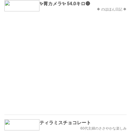
✨胃カメラ✨ 54.0キロ🔴
🔶 のほほん日記 🔶
ティラミスチョコレート
60代主婦のささやかな楽しみ