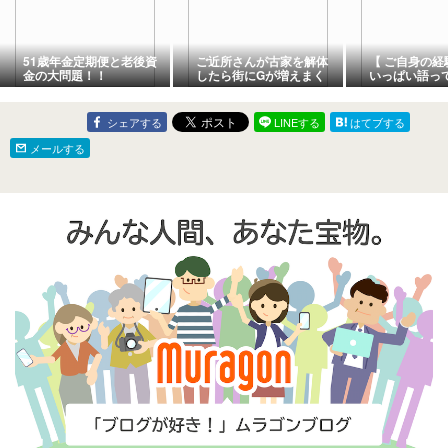
51歳年金定期便と老後資
ご近所さんが古家を解体
【 ご自身の経
金の大問題！！
したら街にGが増えまく
いっぱい語っ
り
た皆様😃あり
シェアする
LINEする
はてブする
メールする