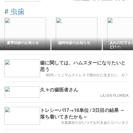
#
虫歯
夏季休診のお知らせ
臨時休診のお知らせ
あれの行方を
ど(^.^;
歯に関しては、ハムスターになりたいと
思う
60代～ミニマムストレスで穏やかに生きたい が！
久々の歯医者さん
LILI EN FLORIDA
トレシーバ17→16単位 / 3日目の結果 ～
落ち着いてきたかも～
大真面目だがいつでも行きあたりバッタリ