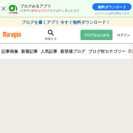
ブログみるアプリ
無料ダウンロード
日本中の
好きなブログ
をすばやく見られます
ムラゴンとはIDが異なります
ブログを書くアプリ 今すぐ無料ダウンロード！
ブログをはじめる
ログイン
検索する
記事画像
新着記事
人気記事
新登場ブログ
ブログ村カテゴリー
閲