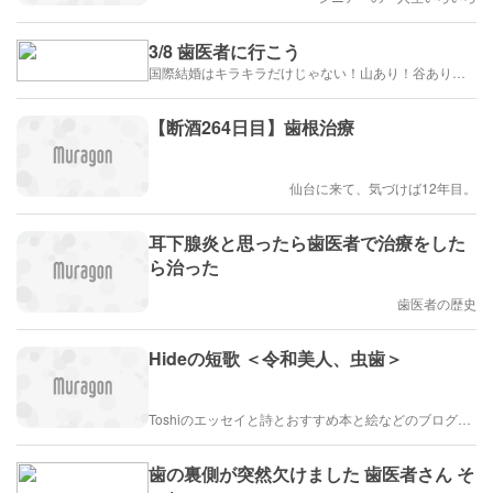
3/8 歯医者に行こう
国際結婚はキラキラだけじゃない！山あり！谷あり！闇もある！？
【断酒264日目】歯根治療
仙台に来て、気づけば12年目。
耳下腺炎と思ったら歯医者で治療をした
ら治った
歯医者の歴史
Hideの短歌 ＜令和美人、虫歯＞
Toshiのエッセイと詩とおすすめ本と絵などのブログ by車戸都志春
歯の裏側が突然欠けました 歯医者さん そ