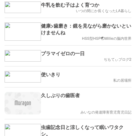
牛乳を飲む子はよく育つか
いつの間にか長くなったLA暮らし
健康>歯磨き：鏡を見ながら磨かないとい
けませんね
HSS型HSP🌏Millieの脳内世界
プラマイゼロの一日
ぢもてぃブログ2
使いきり
私の居場所
久しぶりの歯医者
みいなの発達障害育児育児日記
虫歯記念日と涼しくなって眠いワタク
シ。