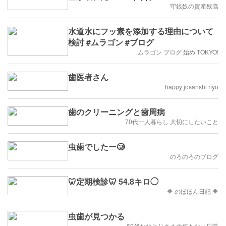
守銭奴の資産残高
水道水にフッ素を添加する理由について
検討 #ムラゴン #ブログ
ムラゴン ブログ 始め TOKYO!
歯医者さん
happy josanshi riyo
歯のクリーニングと歯周病
70代一人暮らし 大切にしたいこと
虫歯でしたー🥲
のろのろのブログ
🦷定期検診🦷 54.8キロ◯
🔶 のほほん日記 🔶
虫歯が見つかる
60代おひとりさまの何もない日常