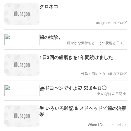
クロネコ
usaginekoのブログ
歯の検診。
穏やかな気持ちと、うつ状態と日々。
1日3回の歯磨きを1年間続けました
外為・節約・うつ病のブログ
🌧️ドヨ〜ンですよ🦷 53.6キロ◯
🔶 のほほん日記 🔶
🌟 いろいろ雑記 & メドベッドで歯の治療
🌟
When I Dream ~reprise~