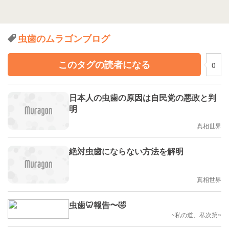
虫歯のムラゴンブログ
このタグの読者になる
0
日本人の虫歯の原因は自民党の悪政と判
明
真相世界
絶対虫歯にならない方法を解明
真相世界
虫歯🦷報告〜🤣
~私の道、私次第~