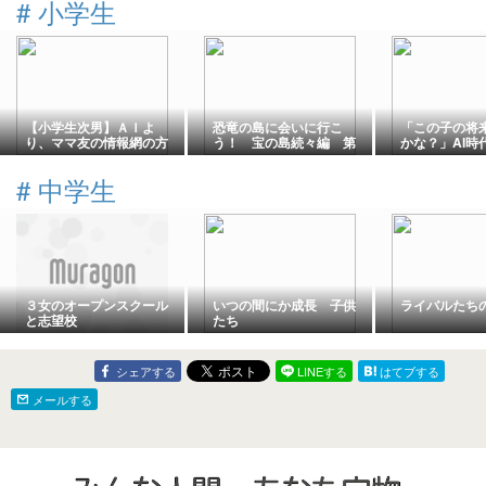
#
小学生
【小学生次男】ＡＩよ
恐竜の島に会いに行こ
「この子の将
り、ママ友の情報網の方
う！ 宝の島続々編 第
かな？」AI時
が遥かにすごい。
10章 真のヒーローは誰
ママができる
だ？…105
#
中学生
３女のオープンスクール
いつの間にか成長 子供
ライバルたち
と志望校
たち
シェアする
LINEする
はてブする
メールする